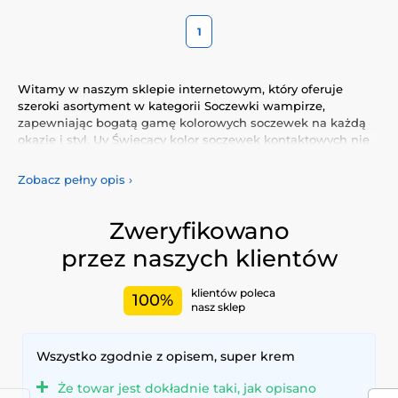
1
Witamy w naszym sklepie internetowym, który oferuje
szeroki asortyment w kategorii Soczewki wampirze,
zapewniając bogatą gamę kolorowych soczewek na każdą
okazję i styl. Uv Świecący kolor soczewek kontaktowych nie
tylko podkreśli Twój naturalny wygląd, ale także pozwoli Ci
wyrazić swoją osobowość i wyjątkowość.
Zobacz pełny opis
›
Odkryj naszą różnorodną ofertę kolorowych soczewek, które
gwarantują komfort i bezpieczeństwo przez cały dzień.
Zweryfikowano
Dodaj trochę koloru do swojego życia dzięki naszym
przez naszych klientów
wysokiej jakości soczewkom, spełniającym najwyższe
standardy jakości i wygody.
klientów poleca
100%
nasz sklep
Wszystko zgodnie z opisem, super krem
Że towar jest dokładnie taki, jak opisano