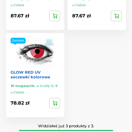
u Ciebie
u Ciebie
87.67 zł
87.67 zł
Zerówki
GLOW RED UV
soczewki kolorowe
W magazynie
,
w środę 12. 8.
u Ciebie
78.82 zł
Widziałeś już 3 produkty z 3.