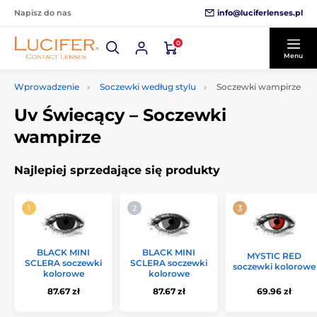
info@luciferlenses.pl
Napisz do nas
0
Menu
Wprowadzenie
Soczewki według stylu
Soczewki wampirze
Uv Świecący – Soczewki
wampirze
Najlepiej sprzedające się produkty
BLACK MINI
BLACK MINI
MYSTIC RED
SCLERA soczewki
SCLERA soczewki
soczewki kolorowe
kolorowe
kolorowe
87.67 zł
87.67 zł
69.96 zł