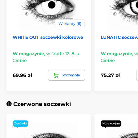
Warianty (11)
WHITE OUT soczewki kolorowe
LUNATIC soczew
W magazynie
,
w środę 12. 8. u
W magazynie
,
w
Ciebie
Ciebie
69.96 zł
75.27 zł
Szczegóły
🔴 Czerwone soczewki
Zerówki
Korekcyjne