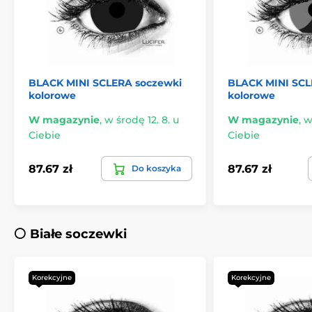
BLACK MINI SCLERA soczewki
BLACK MINI SCL
kolorowe
kolorowe
W magazynie
,
w środę 12. 8. u
W magazynie
,
w
Ciebie
Ciebie
87.67 zł
87.67 zł
Do koszyka
⚪️ Białe soczewki
Korekcyjne
Korekcyjne