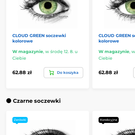
CLOUD GREEN soczewki
CLOUD GREEN s
kolorowe
kolorowe
W magazynie
,
w środę 12. 8. u
W magazynie
,
w
Ciebie
Ciebie
62.88 zł
62.88 zł
Do koszyka
⚫️ Czarne soczewki
Zerówki
Korekcyjne