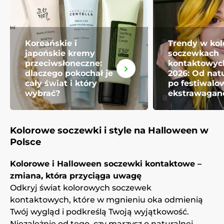
Koreańskie i
Trendy w ko
japońskie kremy
soczewkach
przeciwsłoneczne:
kontaktowych
dlaczego pokochał je
2026: Od nat
cały świat i który
po festiwalo
wybrać?
ekstrawagan
Kolorowe soczewki i style na Halloween w
Polsce
Kolorowe i Halloween soczewki kontaktowe –
zmiana, która przyciąga uwagę
Odkryj świat kolorowych soczewek
kontaktowych, które w mgnieniu oka odmienią
Twój wygląd i podkreślą Twoją wyjątkowość.
Niezależnie od tego, czy marzysz o naturalnej