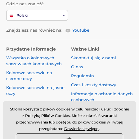
Gdzie nas znaleźć
Polski
Znajdziesz nas również na:
Youtube
Przydatne Informacje
Ważne Linki
Wszystko o kolorowych
Skontaktuj się z nami
soczewkach kontaktowych
O nas
Kolorowe soczewki na
Regulamin
ciemne oczy
Czas i koszty dostawy
Kolorowe soczewki na jasne
oczy
Informacja o ochronie danych
osobowych
Blog
Reklamacje i Odstąpienie od
Strona korzysta z plików cookies w celu realizacji usług i zgodnie
Umowy
z Polityką Plików Cookies. Możesz określić warunki
przechowywania lub dostępu do plików cookies w Twojej
Bezpieczeństwo i jakość bez
przeglądarce
Dowiedz się więcej
.
kompromisów
nie