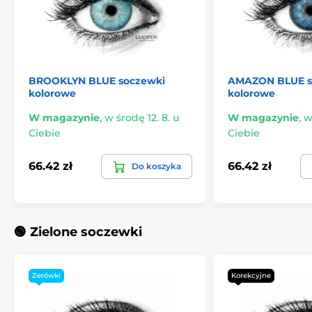
BROOKLYN BLUE soczewki
AMAZON BLUE s
kolorowe
kolorowe
W magazynie
,
w środę 12. 8. u
W magazynie
,
w
Ciebie
Ciebie
66.42 zł
66.42 zł
Do koszyka
🟢 Zielone soczewki
Zerówki
Korekcyjne