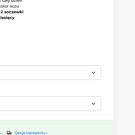
 cały dzień
kolor oczu
–
2 soczewki
iesięcy
.
Opcje transportu ›