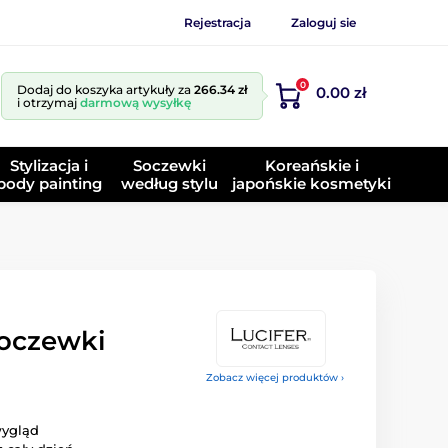
Rejestracja
Zaloguj sie
0
Dodaj do koszyka artykuły za
266.34 zł
0.00 zł
i otrzymaj
darmową wysyłkę
Stylizacja i
Soczewki
Koreańskie i
body painting
według stylu
japońskie kosmetyki
oczewki
Zobacz więcej produktów ›
ygląd