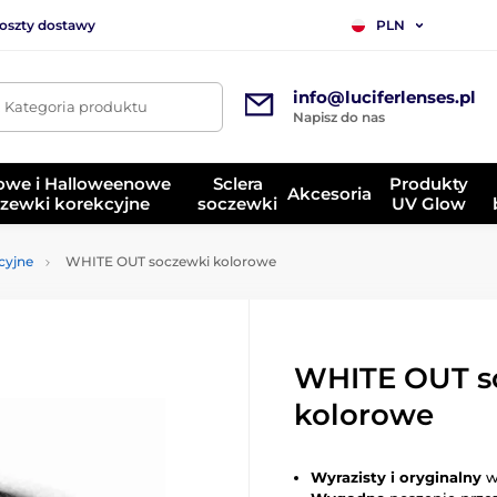
koszty dostawy
PLN
info@luciferlenses.pl
. Kategoria produktu
Napisz do nas
owe i Halloweenowe
Sclera
Produkty
Akcesoria
zewki korekcyjne
soczewki
UV Glow
cyjne
WHITE OUT soczewki kolorowe
WHITE OUT s
kolorowe
Wyrazisty i oryginalny
w