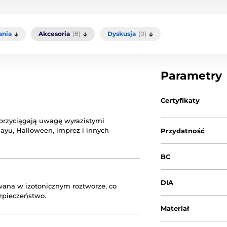
ania
Akcesoria
(8)
Dyskusja
(0)
Parametry
Certyfikaty
rzyciągają uwagę wyrazistymi
layu, Halloween, imprez i innych
Przydatność
BC
DIA
wana w izotonicznym roztworze, co
zpieczeństwo.
Materiał