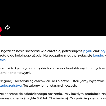
i będziesz nosić soczewki wielokrotnie, potrzebujesz
płynu
oraz
po
zygotuje do kolejnego użycia. Na początku mogą przydać się
krople
,
tora
.
, musi to być płyn do miękkich soczewek kontaktowych (innych w n
kami kontaktowymi.
elęgnacji soczewki są całkowicie bezpieczne. Oferujemy wyłączni
ezpieczeństwa
. Testujemy je na własnych oczach.
zeznaczone do całodziennego noszenia. Przy każdym produkcie znaj
rwszego użycia (zwykle 3, 6 lub 12 miesięcy). Oczywiście przy odpow