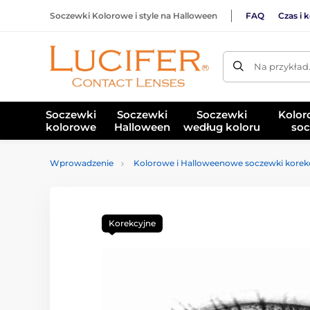
Soczewki Kolorowe i style na Halloween
FAQ
Czas i 
Na przykład
Soczewki
Soczewki
Soczewki
Kolor
kolorowe
Halloween
według koloru
soc
Wprowadzenie
Kolorowe i Halloweenowe soczewki korek
Korekcyjne