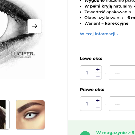
Wygodne
noszenie przez
W pełni kryją
naturalny 
Zawartość opakowania 
Okres użytkowania –
6 m
Wariant –
korekcyjne
Więcej informacji ›
Lewe oko:
.
Prawe oko:
.
W magazynie > 5 