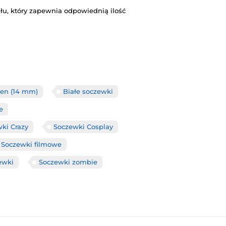
u, który zapewnia odpowiednią ilość
en (14 mm)
Białe soczewki
e
ki Crazy
Soczewki Cosplay
Soczewki filmowe
ewki
Soczewki zombie