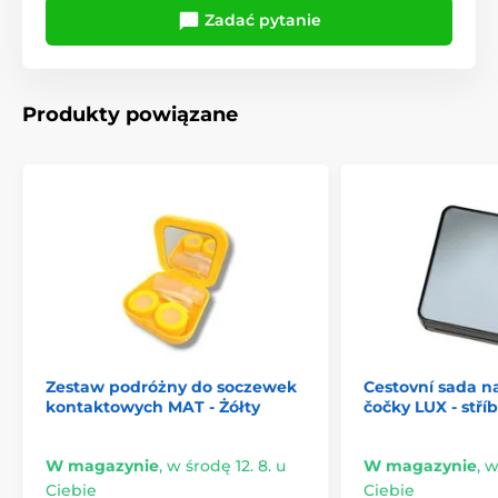
Zadać pytanie
Produkty powiązane
Zestaw podróżny do soczewek
Cestovní sada n
kontaktowych MAT - Żółty
čočky LUX - stří
W magazynie
,
w środę 12. 8. u
W magazynie
,
w
Ciebie
Ciebie