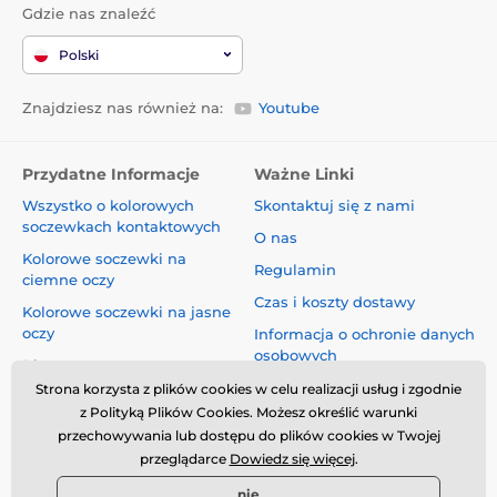
Gdzie nas znaleźć
Polski
Znajdziesz nas również na:
Youtube
Przydatne Informacje
Ważne Linki
Wszystko o kolorowych
Skontaktuj się z nami
soczewkach kontaktowych
O nas
Kolorowe soczewki na
Regulamin
ciemne oczy
Czas i koszty dostawy
Kolorowe soczewki na jasne
oczy
Informacja o ochronie danych
osobowych
Blog
Reklamacje i Odstąpienie od
Strona korzysta z plików cookies w celu realizacji usług i zgodnie
Umowy
z Polityką Plików Cookies. Możesz określić warunki
przechowywania lub dostępu do plików cookies w Twojej
Bezpieczeństwo i jakość bez
przeglądarce
Dowiedz się więcej
.
kompromisów
nie