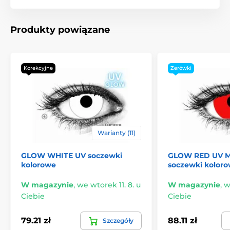
Produkty powiązane
Korekcyjne
Zerówki
Warianty (11)
GLOW WHITE UV soczewki
GLOW RED UV M
kolorowe
soczewki kolor
W magazynie
,
we wtorek 11. 8. u
W magazynie
,
w
Ciebie
Ciebie
79.21 zł
88.11 zł
Szczegóły