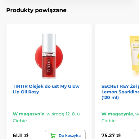
Produkty powiązane
TIRTIR Olejek do ust My Glow
SECRET KEY Żel 
Lip Oil Rosy
Lemon Sparkling
(120 ml)
W magazynie
,
w środę 12. 8. u
W magazynie
,
w
Ciebie
Ciebie
61.11 zł
75.27 zł
Do koszyka