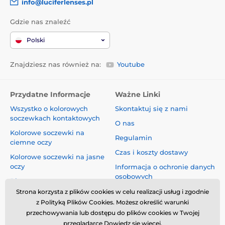
info@luciferlenses.pl
Gdzie nas znaleźć
Polski
Znajdziesz nas również na:
Youtube
Przydatne Informacje
Ważne Linki
Wszystko o kolorowych
Skontaktuj się z nami
soczewkach kontaktowych
O nas
Kolorowe soczewki na
Regulamin
ciemne oczy
Czas i koszty dostawy
Kolorowe soczewki na jasne
oczy
Informacja o ochronie danych
osobowych
Blog
Reklamacje i Odstąpienie od
Strona korzysta z plików cookies w celu realizacji usług i zgodnie
Umowy
z Polityką Plików Cookies. Możesz określić warunki
przechowywania lub dostępu do plików cookies w Twojej
Bezpieczeństwo i jakość bez
przeglądarce
Dowiedz się więcej
.
kompromisów