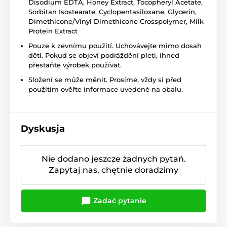
Disodium EDTA, Honey Extract, Tocopheryl Acetate,
Sorbitan Isostearate, Cyclopentasiloxane, Glycerin,
Dimethicone/Vinyl Dimethicone Crosspolymer, Milk
Protein Extract
Pouze k zevnímu použití. Uchovávejte mimo dosah
dětí. Pokud se objeví podráždění pleti, ihned
přestaňte výrobek používat.
Složení se může měnit. Prosíme, vždy si před
použitím ověřte informace uvedené na obalu.
Dyskusja
Nie dodano jeszcze żadnych pytań.
Zapytaj nas, chętnie doradzimy
Zadać pytanie