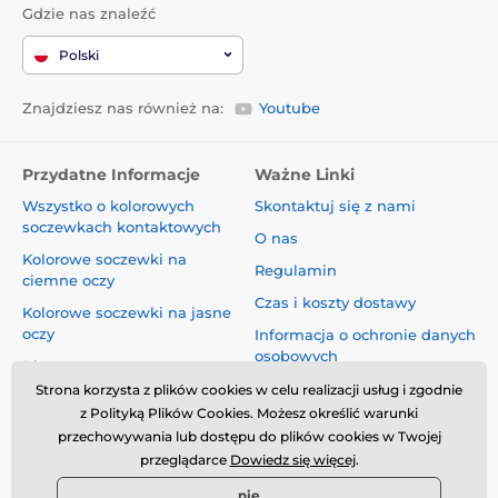
Gdzie nas znaleźć
Polski
Znajdziesz nas również na:
Youtube
Przydatne Informacje
Ważne Linki
Wszystko o kolorowych
Skontaktuj się z nami
soczewkach kontaktowych
O nas
Kolorowe soczewki na
Regulamin
ciemne oczy
Czas i koszty dostawy
Kolorowe soczewki na jasne
oczy
Informacja o ochronie danych
osobowych
Blog
Reklamacje i Odstąpienie od
Strona korzysta z plików cookies w celu realizacji usług i zgodnie
Umowy
z Polityką Plików Cookies. Możesz określić warunki
przechowywania lub dostępu do plików cookies w Twojej
Bezpieczeństwo i jakość bez
przeglądarce
Dowiedz się więcej
.
kompromisów
nie