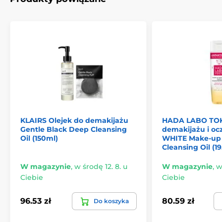
KLAIRS Olejek do demakijażu
HADA LABO TOK
Gentle Black Deep Cleansing
demakijażu i oc
Oil (150ml)
WHITE Make-up
Cleansing Oil (19
W magazynie
,
w środę 12. 8. u
W magazynie
,
w
Ciebie
Ciebie
96.53 zł
80.59 zł
Do koszyka