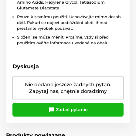
Amino Acids, Hexylene Glycol, Tetrasodium
Glutamate Diacetate
Pouze k zevnímu použití. Uchovávejte mimo dosah
dětí. Pokud se objeví podráždění pleti, ihned
přestaňte výrobek používat.
Složení se může měnit. Prosíme, vždy si před
použitím ověřte informace uvedené na obalu.
Dyskusja
Nie dodano jeszcze żadnych pytań.
Zapytaj nas, chętnie doradzimy
Zadać pytanie
Produkty powiązane