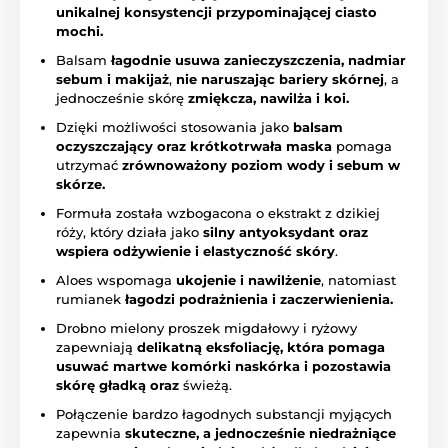
unikalnej konsystencji przypominającej ciasto
mochi.
Balsam
łagodnie usuwa zanieczyszczenia, nadmiar
sebum i makijaż
,
nie naruszając bariery skórnej
, a
jednocześnie skórę
zmiękcza, nawilża i koi.
Dzięki możliwości stosowania jako
balsam
oczyszczający oraz krótkotrwała maska
pomaga
utrzymać
zrównoważony poziom wody i sebum w
skórze.
Formuła została wzbogacona o ekstrakt z dzikiej
róży, który działa jako
silny antyoksydant oraz
wspiera odżywienie i elastyczność skóry
.
Aloes wspomaga
ukojenie i nawilżenie
, natomiast
rumianek
łagodzi
podrażnienia i zaczerwienienia.
Drobno mielony proszek migdałowy i ryżowy
zapewniają
delikatną eksfoliację, która pomaga
usuwać martwe komórki naskórka i pozostawia
skórę gładką oraz
świeżą.
Połączenie bardzo łagodnych substancji myjących
zapewnia
skuteczne, a jednocześnie niedrażniące