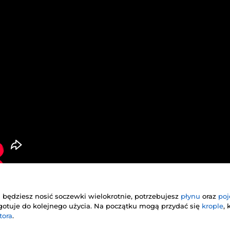
i będziesz nosić soczewki wielokrotnie, potrzebujesz
płynu
oraz
po
zygotuje do kolejnego użycia. Na początku mogą przydać się
krople
,
tora
.