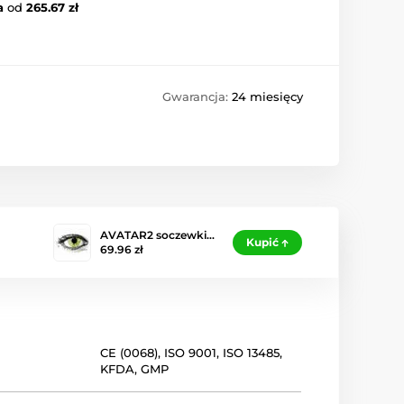
a
od
265.67 zł
Gwarancja:
24 miesięcy
AVATAR2 soczewki…
Kupić
69.96 zł
CE (0068)
,
ISO 9001
,
ISO 13485
,
KFDA
,
GMP