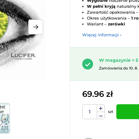
Wygodne
noszenie przez
W pełni kryją
naturalny 
Zawartość opakowania 
Okres użytkowania –
1 r
Wariant –
zerówki
Więcej informacji ›
W magazynie > 5 
Zamówienia do 10. 8.
69.96 zł
szt