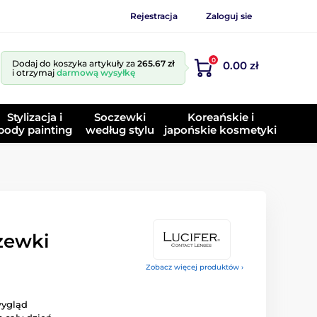
Rejestracja
Zaloguj sie
0
Dodaj do koszyka artykuły za
265.67 zł
0.00 zł
i otrzymaj
darmową wysyłkę
Stylizacja i
Soczewki
Koreańskie i
body painting
według stylu
japońskie kosmetyki
zewki
Zobacz więcej produktów ›
ygląd