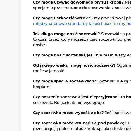
Czy mogę używać dowolnego płynu i kropli?
Nie
specjalnie przeznaczone do stosowania z soczew
Czy mogę uszkodzić wzrok?
Przy prawidłowej pi
międzynarodowe standardy jakości oraz normy b
Jak długo mogę nosić soczewki?
Soczewki są pr
to czas, przez który możesz nosić soczewki od pie
nosisz.
Czy mogę nosić soczewki, jeśli nie mam wady 
Od jakiego wieku mogę nosić soczewki?
Ogólnie
możesz je nosić.
Czy mogę spać w soczewkach?
Soczewki nie są p
kroplami.
Czy noszenie soczewek jest nieprzyjemne lub b
soczewek. Ból jednak nie występuje.
Czy soczewka może wypaść z oka?
Jeśli soczew
Czy soczewka może wsunąć się pod powiekę?
B
przesunąć ją palcem albo zamknąć oko i lekko p