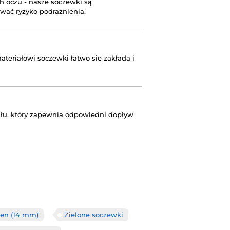
h oczu - nasze soczewki są
wać ryzyko podrażnienia.
teriałowi soczewki łatwo się zakłada i
łu, który zapewnia odpowiedni dopływ
en (14 mm)
Zielone soczewki