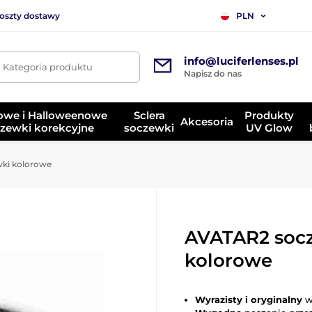
koszty dostawy
PLN
info@luciferlenses.pl
. Kategoria produktu
Napisz do nas
owe i Halloweenowe
Sclera
Produkty
Akcesoria
zewki korekcyjne
soczewki
UV Glow
ki kolorowe
AVATAR2 soc
kolorowe
Wyrazisty i oryginalny
w