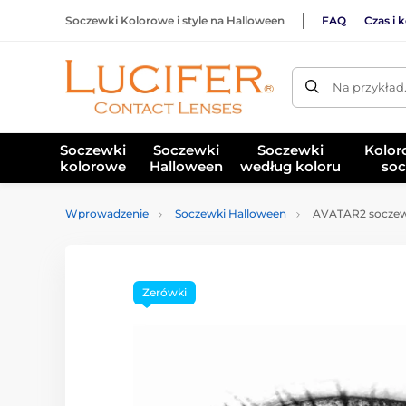
Soczewki Kolorowe i style na Halloween
FAQ
Czas i 
Na przykład
Soczewki
Soczewki
Soczewki
Kolor
kolorowe
Halloween
według koloru
soc
Wprowadzenie
Soczewki Halloween
AVATAR2 soczew
Zerówki