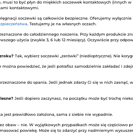
, musi to być płyn do miękkich soczewek kontaktowych (innych w n
kami kontaktowymi.
elęgnacji soczewki są całkowicie bezpieczne. Oferujemy wyłączni
ezpieczeństwa
. Testujemy je na własnych oczach.
zeznaczone do całodziennego noszenia. Przy każdym produkcie znaj
rwszego użycia (zwykle 3, 6 lub 12 miesięcy). Oczywiście przy odpow
wzroku?
Tak, wybierz soczewki „zerówki” (niedioptryczne). Nie kory
 można powiedzieć, że jeśli potrafisz samodzielnie zakładać i zd
rzeznaczone do spania. Jeśli jednak zdarzy Ci się w nich zasnąć, w
olesne?
Jeśli dopiero zaczynasz, na początku może być trochę niek
ka jest prawidłowo założona, sama z siebie nie wypadnie.
ez obaw – nie. W wyjątkowych przypadkach może się częściowo pr
omasować powiekę. Może się to zdarzyć przy nadmiernym wysuszen