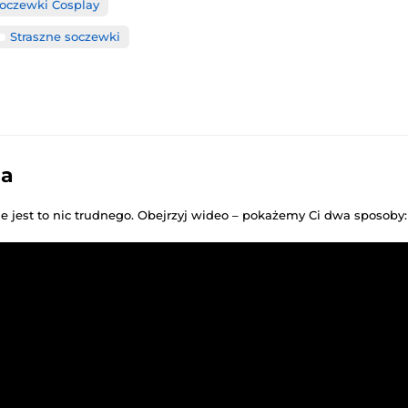
oczewki Cosplay
Straszne soczewki
ia
ie jest to nic trudnego. Obejrzyj wideo – pokażemy Ci dwa sposoby: 