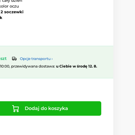
 cały dzień
kolor oczu
–
2 soczewki
ok
szt
Opcje transportu ›
 10:00, przewidywana dostawa:
u Ciebie w środę 12. 8.
Dodaj do koszyka