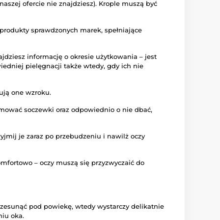
aszej ofercie nie znajdziesz). Krople muszą być
e produkty sprawdzonych marek, spełniające
dziesz informację o okresie użytkowania – jest
iedniej pielęgnacji także wtedy, gdy ich nie
gują one wzroku.
ejmować soczewki oraz odpowiednio o nie dbać,
yjmij je zaraz po przebudzeniu i nawilż oczy
omfortowo – oczy muszą się przyzwyczaić do
zesunąć pod powiekę, wtedy wystarczy delikatnie
iu oka.