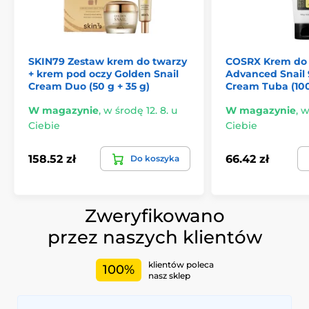
SKIN79 Zestaw krem do twarzy
COSRX Krem do 
+ krem pod oczy Golden Snail
Advanced Snail 
Cream Duo (50 g + 35 g)
Cream Tuba (100
W magazynie
,
w środę 12. 8. u
W magazynie
,
w
Ciebie
Ciebie
158.52 zł
66.42 zł
Do koszyka
Zweryfikowano
przez naszych klientów
klientów poleca
100%
nasz sklep