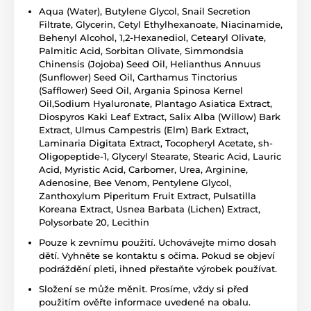
Aqua (Water), Butylene Glycol, Snail Secretion
Filtrate, Glycerin, Cetyl Ethylhexanoate, Niacinamide,
Behenyl Alcohol, 1,2-Hexanediol, Cetearyl Olivate,
Palmitic Acid, Sorbitan Olivate, Simmondsia
Chinensis (Jojoba) Seed Oil, Helianthus Annuus
(Sunflower) Seed Oil, Carthamus Tinctorius
(Safflower) Seed Oil, Argania Spinosa Kernel
Oil,Sodium Hyaluronate, Plantago Asiatica Extract,
Diospyros Kaki Leaf Extract, Salix Alba (Willow) Bark
Extract, Ulmus Campestris (Elm) Bark Extract,
Laminaria Digitata Extract, Tocopheryl Acetate, sh-
Oligopeptide-1, Glyceryl Stearate, Stearic Acid, Lauric
Acid, Myristic Acid, Carbomer, Urea, Arginine,
Adenosine, Bee Venom, Pentylene Glycol,
Zanthoxylum Piperitum Fruit Extract, Pulsatilla
Koreana Extract, Usnea Barbata (Lichen) Extract,
Polysorbate 20, Lecithin
Pouze k zevnímu použití. Uchovávejte mimo dosah
dětí. Vyhněte se kontaktu s očima. Pokud se objeví
podráždění pleti, ihned přestaňte výrobek používat.
Složení se může měnit. Prosíme, vždy si před
použitím ověřte informace uvedené na obalu.