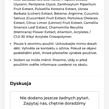
Glycerin, Pentylene Glycol, Zanthoxylum Piperitum
Fruit Extract, Pulsatilla Koreana Extract, Usnea
Barbata (Lichen) Extract, Betaine, Arginine, Cucumis
Sativus (Cucumber) Fruit Extract, Portulaca Oleracea
Extract, Citrus Limon (Lemon) Fruit Extract, Camellia
Sinensis Leaf Extract, Chamomilla Recutita
(Matricaria) Flower Extract, Allantoin, Acrylates /
C1,0-30 Alkyl Acrylate Crosspolymer.
Pouze k zevnímu použití. Uchovávejte mimo dosah
dětí. Vyhněte se kontaktu s očima. Pokud se objeví
podráždění pleti, ihned přestaňte výrobek používat.
Složení se může měnit. Prosíme, vždy si před
použitím ověřte informace uvedené na obalu.
Dyskusja
Nie dodano jeszcze żadnych pytań.
Zapytaj nas, chętnie doradzimy