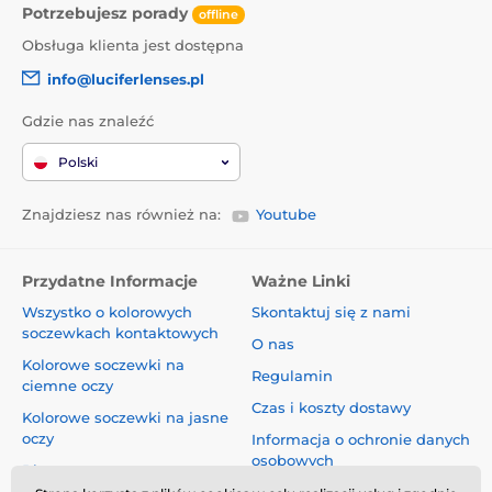
Potrzebujesz porady
offline
Obsługa klienta jest dostępna
info@luciferlenses.pl
Gdzie nas znaleźć
Polski
Znajdziesz nas również na:
Youtube
Przydatne Informacje
Ważne Linki
Wszystko o kolorowych
Skontaktuj się z nami
soczewkach kontaktowych
O nas
Kolorowe soczewki na
Regulamin
ciemne oczy
Czas i koszty dostawy
Kolorowe soczewki na jasne
oczy
Informacja o ochronie danych
osobowych
Blog
Reklamacje i Odstąpienie od