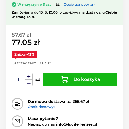
Opcje transportu ›
W magazynie 3 szt
Zamówienia do 10. 8. 10:00, przewidywana dostawa:
u Ciebie
w środę 12. 8.
87.67 zł
77.05 zł
Zniżka
-12%
Oszczędzasz 10.63 zł
Do koszyka
szt
Darmowa dostawa
od
265.67 zł
Opcje dostawy ›
Masz pytanie?
Napisz do nas
info@luciferlenses.pl