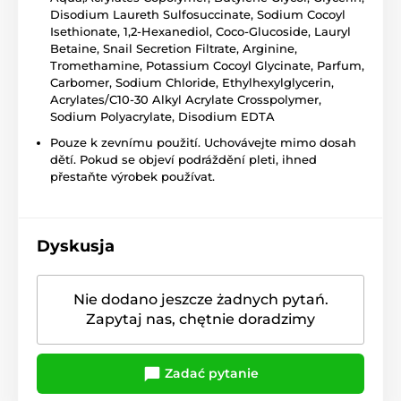
Disodium Laureth Sulfosuccinate, Sodium Cocoyl
Isethionate, 1,2-Hexanediol, Coco-Glucoside, Lauryl
Betaine, Snail Secretion Filtrate, Arginine,
Tromethamine, Potassium Cocoyl Glycinate, Parfum,
Carbomer, Sodium Chloride, Ethylhexylglycerin,
Acrylates/C10-30 Alkyl Acrylate Crosspolymer,
Sodium Polyacrylate, Disodium EDTA
Pouze k zevnímu použití. Uchovávejte mimo dosah
dětí. Pokud se objeví podráždění pleti, ihned
přestaňte výrobek používat.
Dyskusja
Nie dodano jeszcze żadnych pytań.
Zapytaj nas, chętnie doradzimy
Zadać pytanie