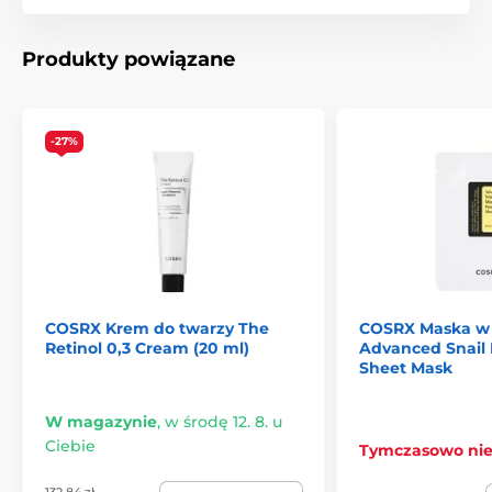
Produkty powiązane
-27%
COSRX Krem do twarzy The
COSRX Maska w 
Retinol 0,3 Cream (20 ml)
Advanced Snail
Sheet Mask
W magazynie
,
w środę 12. 8. u
Ciebie
Tymczasowo ni
132.84 zł