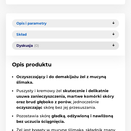
Opis i parametry
Skład
Dyskusja
(0)
Opis produktu
Oczyszczający i do demakijażu żel z mucyną
ślimaka.
Puszysty i kremowy żel
skutecznie i delikatnie
usuwa zanieczyszczenia, martwe komórki skóry
oraz brud głęboko z porów
, jednocześnie
oczyszczając
skórę bez jej przesuszania.
Pozostawia skórę
gładką
,
odżywioną i nawilżoną
bez uczucia ściągnięcia.
Żel jest bogaty w mucynę ślimaka, składnik znany