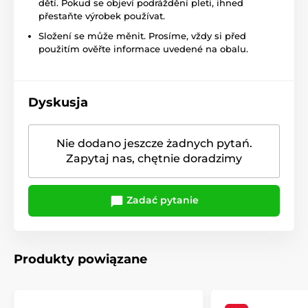
dětí. Pokud se objeví podráždění pleti, ihned
přestaňte výrobek používat.
Složení se může měnit. Prosíme, vždy si před
použitím ověřte informace uvedené na obalu.
Dyskusja
Nie dodano jeszcze żadnych pytań.
Zapytaj nas, chętnie doradzimy
Zadać pytanie
Produkty powiązane