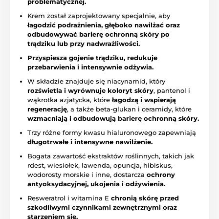
problematycznej.
Krem został zaprojektowany specjalnie, aby
łagodzić podrażnienia, głęboko nawilżać oraz
odbudowywać barierę ochronną skóry po
trądziku lub przy nadwrażliwości.
Przyspiesza gojenie trądziku, redukuje
przebarwienia i intensywnie odżywia.
W składzie znajduje się niacynamid, który
rozświetla i wyrównuje koloryt skóry
, pantenol i
wąkrotka azjatycka, które
łagodzą i wspierają
regenerację
, a także beta-glukan i ceramidy, które
wzmacniają i odbudowują barierę ochronną skóry.
Trzy różne formy kwasu hialuronowego zapewniają
długotrwałe i intensywne nawilżenie.
Bogata zawartość ekstraktów roślinnych, takich jak
rdest, wiesiołek, lawenda, opuncja, hibiskus,
wodorosty morskie i inne, dostarcza
ochrony
antyoksydacyjnej, ukojenia i odżywienia.
Resweratrol i witamina E
chronią skórę przed
szkodliwymi czynnikami zewnętrznymi oraz
starzeniem się.