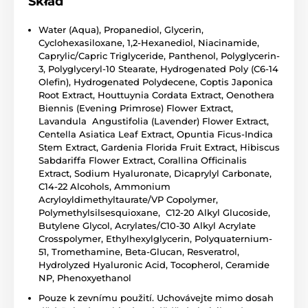
Skład
Water (Aqua), Propanediol, Glycerin,
Cyclohexasiloxane, 1,2-Hexanediol, Niacinamide,
Caprylic/Capric Triglyceride, Panthenol, Polyglycerin-
3, Polyglyceryl-10 Stearate, Hydrogenated Poly (C6-14
Olefin), Hydrogenated Polydecene, Coptis Japonica
Root Extract, Houttuynia Cordata Extract, Oenothera
Biennis (Evening Primrose) Flower Extract,
Lavandula Angustifolia (Lavender) Flower Extract,
Centella Asiatica Leaf Extract, Opuntia Ficus-Indica
Stem Extract, Gardenia Florida Fruit Extract, Hibiscus
Sabdariffa Flower Extract, Corallina Officinalis
Extract, Sodium Hyaluronate, Dicaprylyl Carbonate,
C14-22 Alcohols, Ammonium
Acryloyldimethyltaurate/VP Copolymer,
Polymethylsilsesquioxane, C12-20 Alkyl Glucoside,
Butylene Glycol, Acrylates/C10-30 Alkyl Acrylate
Crosspolymer, Ethylhexylglycerin, Polyquaternium-
51, Tromethamine, Beta-Glucan, Resveratrol,
Hydrolyzed Hyaluronic Acid, Tocopherol, Ceramide
NP, Phenoxyethanol
Pouze k zevnímu použití. Uchovávejte mimo dosah