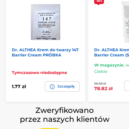
-18%
Dr. ALTHEA Krem do twarzy 147
Dr. ALTHEA Krem
Barrier Cream PRÓBKA
Barrier Cream (
W magazynie
,
w
Ciebie
Tymczasowo niedostępne
96.53 zł
1.77 zł
Szczegóły
78.82 zł
Zweryfikowano
przez naszych klientów