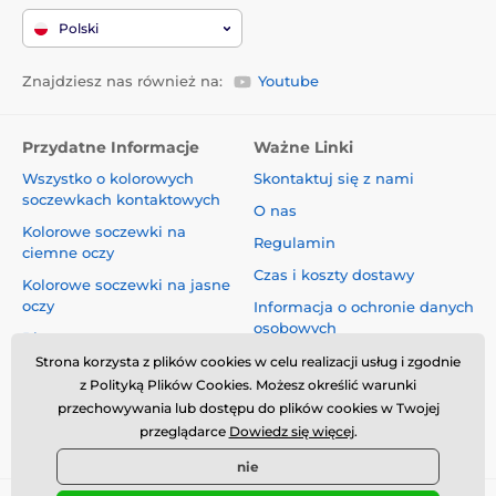
Polski
Znajdziesz nas również na:
Youtube
Przydatne Informacje
Ważne Linki
Wszystko o kolorowych
Skontaktuj się z nami
soczewkach kontaktowych
O nas
Kolorowe soczewki na
Regulamin
ciemne oczy
Czas i koszty dostawy
Kolorowe soczewki na jasne
oczy
Informacja o ochronie danych
osobowych
Blog
Reklamacje i Odstąpienie od
Strona korzysta z plików cookies w celu realizacji usług i zgodnie
Umowy
z Polityką Plików Cookies. Możesz określić warunki
przechowywania lub dostępu do plików cookies w Twojej
Bezpieczeństwo i jakość bez
przeglądarce
Dowiedz się więcej
.
kompromisów
nie