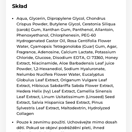
Skład
Aqua, Glycerin, Dipropylene Glycol, Chondrus
Crispus Powder, Butylene Glycol, Ceratonia Siliqua
(carob) Gum, Xanthan Gum, Panthenol, Allantoin,
Phenoxyethanol, Chlorphenesin, PEG-60
Hydrogenated Castor Oil, Rosa Centifolia Flower
Water, Cyamopsis Tetragonoloba (Guar) Gum, Agar,
Fragrance, Adenosine, Calcium Lactate, Potassiurn
Chloride, Glucose, Disodium EDTA, CI 73360, Honey
Extract, Niacinamide, Aloe Barbadensis Leaf juice
Powder, 1,2-Hexanediol, Sodium Hyaluronate,
Nelumbo Nucifera Flower Water, Eucalyptus
Globulus Leaf Extract, Origanum Vulgare Leaf
Extract, Hibiscus Sabdariffa Sabda Flower Extract,
Hedera Helix (Ivy) Leaf Extract, Camellia Sinensis
Leaf Extract, Linum Usitatissimum (Linseed) Seed
Extract, Salvia Hispanica Seed Extract, Pinus
Sylvestris Leaf Extract, Maltodextrin, Hydrolyzed
Collagen
Pouze k zevnímu použití. Uchovávejte mimo dosah
dětí. Pokud se objeví podráždění pleti, ihned