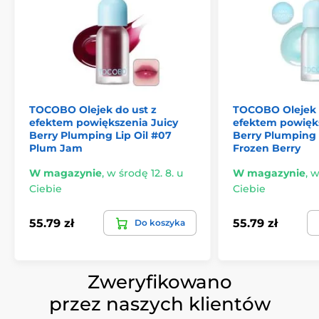
TOCOBO Olejek do ust z
TOCOBO Olejek 
efektem powiększenia Juicy
efektem powięks
Berry Plumping Lip Oil #07
Berry Plumping 
Plum Jam
Frozen Berry
W magazynie
,
w środę 12. 8. u
W magazynie
,
w
Ciebie
Ciebie
55.79 zł
55.79 zł
Do koszyka
Zweryfikowano
przez naszych klientów