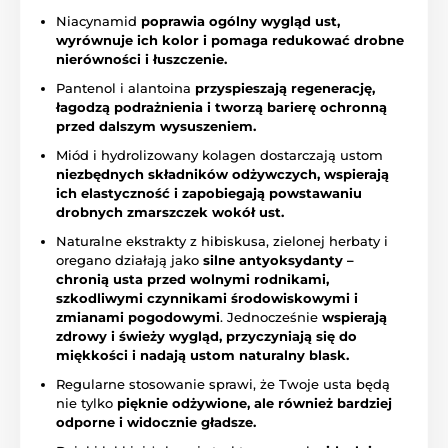
Niacynamid
poprawia ogólny wygląd ust,
wyrównuje ich kolor i pomaga redukować drobne
nierówności i łuszczenie.
Pantenol i alantoina
przyspieszają regenerację,
łagodzą podrażnienia i tworzą barierę ochronną
przed dalszym wysuszeniem.
Miód i hydrolizowany kolagen dostarczają ustom
niezbędnych składników odżywczych, wspierają
ich elastyczność i zapobiegają powstawaniu
drobnych zmarszczek wokół ust.
Naturalne ekstrakty z hibiskusa, zielonej herbaty i
oregano działają jako
silne antyoksydanty –
chronią usta przed wolnymi rodnikami,
szkodliwymi czynnikami środowiskowymi i
zmianami pogodowymi
. Jednocześnie
wspierają
zdrowy i świeży wygląd, przyczyniają się do
miękkości i nadają ustom naturalny blask.
Regularne stosowanie sprawi, że Twoje usta będą
nie tylko
pięknie odżywione, ale również bardziej
odporne i widocznie gładsze.