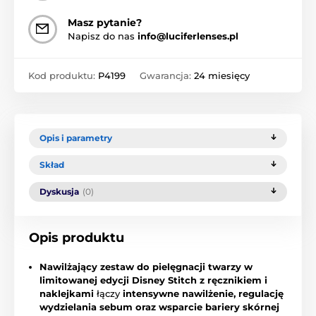
Masz pytanie?
Napisz do nas
info@luciferlenses.pl
Kod produktu:
P4199
Gwarancja:
24 miesięcy
Opis i parametry
Skład
Dyskusja
(0)
Opis produktu
Nawilżający zestaw do pielęgnacji twarzy w
limitowanej edycji Disney Stitch z ręcznikiem i
naklejkami
łączy
intensywne nawilżenie, regulację
wydzielania sebum oraz wsparcie bariery skórnej