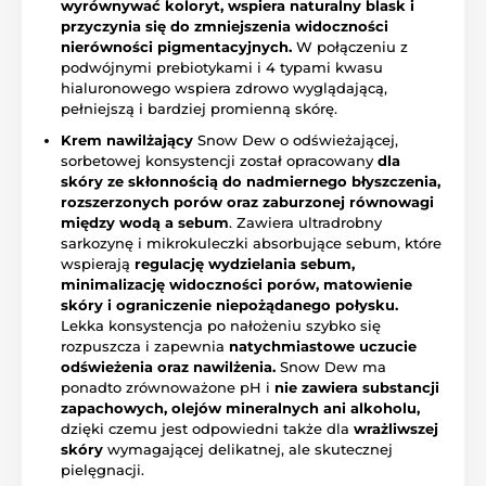
wyrównywać koloryt, wspiera naturalny blask i
przyczynia się do zmniejszenia widoczności
nierówności pigmentacyjnych.
W połączeniu z
podwójnymi prebiotykami i 4 typami kwasu
hialuronowego wspiera zdrowo wyglądającą,
pełniejszą i bardziej promienną skórę.
Krem nawilżający
Snow Dew o odświeżającej,
sorbetowej konsystencji został opracowany
dla
skóry ze skłonnością do nadmiernego błyszczenia,
rozszerzonych porów oraz zaburzonej równowagi
między wodą a sebum
. Zawiera ultradrobny
sarkozynę i mikrokuleczki absorbujące sebum, które
wspierają
regulację wydzielania sebum,
minimalizację widoczności porów, matowienie
skóry i ograniczenie niepożądanego połysku.
Lekka konsystencja po nałożeniu szybko się
rozpuszcza i zapewnia
natychmiastowe uczucie
odświeżenia oraz nawilżenia.
Snow Dew ma
ponadto zrównoważone pH i
nie zawiera substancji
zapachowych, olejów mineralnych ani alkoholu,
dzięki czemu jest odpowiedni także dla
wrażliwszej
skóry
wymagającej delikatnej, ale skutecznej
pielęgnacji.