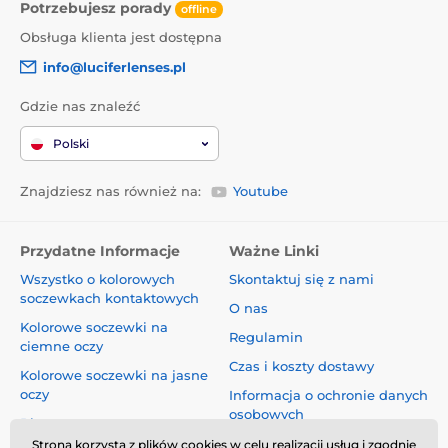
Potrzebujesz porady
offline
Obsługa klienta jest dostępna
info@luciferlenses.pl
Gdzie nas znaleźć
Polski
Znajdziesz nas również na:
Youtube
Przydatne Informacje
Ważne Linki
Wszystko o kolorowych
Skontaktuj się z nami
soczewkach kontaktowych
O nas
Kolorowe soczewki na
Regulamin
ciemne oczy
Czas i koszty dostawy
Kolorowe soczewki na jasne
oczy
Informacja o ochronie danych
osobowych
Blog
Reklamacje i Odstąpienie od
Strona korzysta z plików cookies w celu realizacji usług i zgodnie