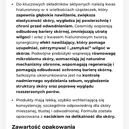
Do kluczowych składników aktywnych należą kwas
hialuronowy w 4 wielkościach cząsteczek, który
zapewnia głębokie nawilżenie, zwiększa
elastyczność skóry, wygładza jej powierzchnię i
chroni przed odwodnieniem.
Ceramidy wspierają
odbudowę bariery skórnej, zmniejszają utratę
wilgoci
i wraz z kwasem hialuronowym tworzą
synergiczny
efekt nawilżający, który pomaga
uzupełniać, zatrzymywać i „zamykać” wilgoć w
skórze.
Podwójne prebiotyki wspierają
równowagę
mikrobiomu skóry, wzmacniają jej naturalne
mechanizmy obronne, wspomagają regenerację i
pomagają odbudować ochronną barierę skórną.
Sarkozyna ukierunkowana jest na
kontrolę
nadmiernego wydzielania sebum, wygładzenie
struktury skóry oraz poprawę wyglądu
rozszerzonych porów.
Produkty mają lekką, szybko wchłaniającą się
konsystencję, szczególnie odpowiednią dla skóry
mieszanej, tłustej i odwodnionej. Formuła została
opracowana z
naciskiem na delikatność dla skóry.
Zawartość opakowania