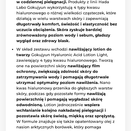
w codziennej pielęgnacji.
Produkty z linii Hada
Labo Gokujyun wykorzystują 4 typy kwasu
hialuronowego o różnej wielkości cząsteczek, które
działają w wielu warstwach skóry i zapewniają
długotrwały komfort, świeżość i elastyczność bez
uczucia obciążenia. Skóra zyskuje bardziej
zrównoważony poziom wody i sebum, gładszy
wygląd oraz zdrowy blask.
W skład zestawu wchodzi
nawilżający lotion do
twarzy
Gokujyun Hyaluronic Acid Lotion Light,
zawierający 4 typy kwasu hialuronowego. Tworzą
one na powierzchni skóry
nawilżający film
ochronny, zwiększają zdolność skóry do
zatrzymywania wody i pomagają długotrwale
utrzymać optymalny poziom nawilżenia.
Nano
kwas hialuronowy przenika do głębszych warstw
skóry, podczas gdy pozostałe formy
nawilżają
powierzchnię i pomagają wygładzać skórę
odwodnioną.
Lotion jednocześnie
wspiera
wchłanianie kolejno nakładanej pielęgnacji i
pozostawia skórę świeżą, miękką oraz sprężystą.
W formule znajduje się także opatentowany olej z
nasion arktycznych borówek, który pomaga