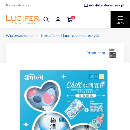
info@luciferlenses.pl
Napisz do nas
0
Menu
Wprowadzenie
Koreańskie i japońskie kosmetyki
Producent