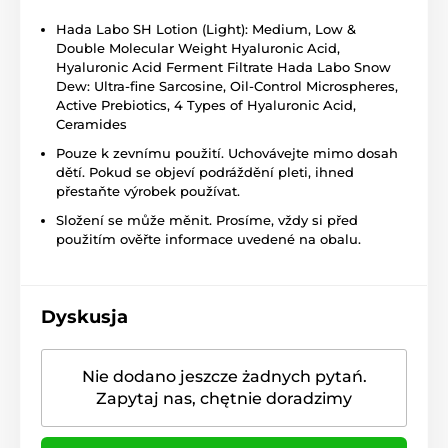
Hada Labo SH Lotion (Light): Medium, Low &
Double Molecular Weight Hyaluronic Acid,
Hyaluronic Acid Ferment Filtrate Hada Labo Snow
Dew: Ultra-fine Sarcosine, Oil-Control Microspheres,
Active Prebiotics, 4 Types of Hyaluronic Acid,
Ceramides
Pouze k zevnímu použití. Uchovávejte mimo dosah
dětí. Pokud se objeví podráždění pleti, ihned
přestaňte výrobek používat.
Složení se může měnit. Prosíme, vždy si před
použitím ověřte informace uvedené na obalu.
Dyskusja
Nie dodano jeszcze żadnych pytań.
Zapytaj nas, chętnie doradzimy