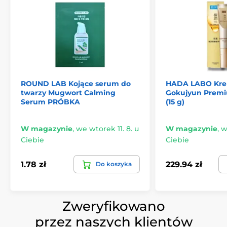
ROUND LAB Kojące serum do
HADA LABO Kre
twarzy Mugwort Calming
Gokujyun Prem
Serum PRÓBKA
(15 g)
W magazynie
,
we wtorek 11. 8. u
W magazynie
,
w
Ciebie
Ciebie
1.78 zł
229.94 zł
Do koszyka
Zweryfikowano
przez naszych klientów