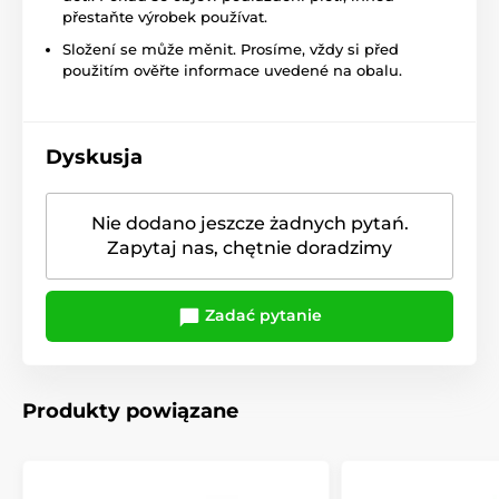
přestaňte výrobek používat.
Složení se může měnit. Prosíme, vždy si před
použitím ověřte informace uvedené na obalu.
Dyskusja
Nie dodano jeszcze żadnych pytań.
Zapytaj nas, chętnie doradzimy
Zadać pytanie
Produkty powiązane