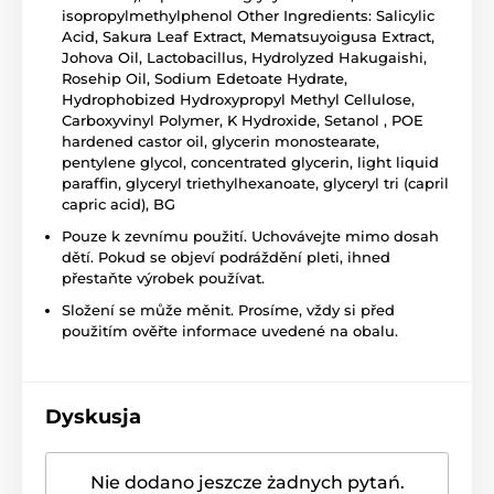
isopropylmethylphenol Other Ingredients: Salicylic
Acid, Sakura Leaf Extract, Mematsuyoigusa Extract,
Johova Oil, Lactobacillus, Hydrolyzed Hakugaishi,
Rosehip Oil, Sodium Edetoate Hydrate,
Hydrophobized Hydroxypropyl Methyl Cellulose,
Carboxyvinyl Polymer, K Hydroxide, Setanol , POE
hardened castor oil, glycerin monostearate,
pentylene glycol, concentrated glycerin, light liquid
paraffin, glyceryl triethylhexanoate, glyceryl tri (capril
capric acid), BG
Pouze k zevnímu použití. Uchovávejte mimo dosah
dětí. Pokud se objeví podráždění pleti, ihned
přestaňte výrobek používat.
Složení se může měnit. Prosíme, vždy si před
použitím ověřte informace uvedené na obalu.
Dyskusja
Nie dodano jeszcze żadnych pytań.