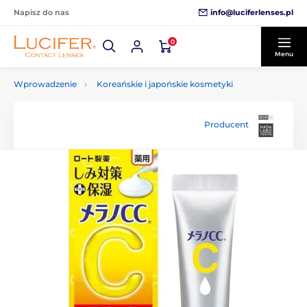
info@luciferlenses.pl
Napisz do nas
0
Menu
Wprowadzenie
Koreańskie i japońskie kosmetyki
Producent