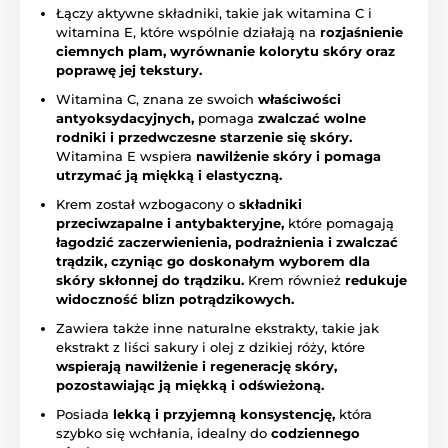
Łączy aktywne składniki, takie jak witamina C i
witamina E, które wspólnie działają na
rozjaśnienie
ciemnych plam, wyrównanie kolorytu skóry oraz
poprawę jej tekstury.
Witamina C, znana ze swoich
właściwości
antyoksydacyjnych,
pomaga
zwalczać wolne
rodniki i przedwczesne starzenie się skóry.
Witamina E wspiera
nawilżenie skóry i pomaga
utrzymać ją miękką i elastyczną.
Krem został wzbogacony o
składniki
przeciwzapalne i antybakteryjne,
które pomagają
łagodzić zaczerwienienia, podrażnienia i zwalczać
trądzik, czyniąc go doskonałym wyborem dla
skóry skłonnej do trądziku.
Krem również
redukuje
widoczność blizn potrądzikowych.
Zawiera także inne naturalne ekstrakty, takie jak
ekstrakt z liści sakury i olej z dzikiej róży, które
wspierają nawilżenie i regenerację skóry,
pozostawiając ją miękką i odświeżoną.
Posiada
lekką i przyjemną konsystencję,
która
szybko się wchłania, idealny do
codziennego