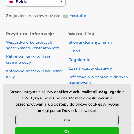
Polski
Znajdziesz nas również na:
Youtube
Przydatne Informacje
Ważne Linki
Wszystko o kolorowych
Skontaktuj się z nami
soczewkach kontaktowych
O nas
Kolorowe soczewki na
Regulamin
ciemne oczy
Czas i koszty dostawy
Kolorowe soczewki na jasne
oczy
Informacja o ochronie danych
osobowych
Blog
Reklamacje i Odstąpienie od
Strona korzysta z plików cookies w celu realizacji usług i zgodnie
Umowy
z Polityką Plików Cookies. Możesz określić warunki
przechowywania lub dostępu do plików cookies w Twojej
Bezpieczeństwo i jakość bez
przeglądarce
Dowiedz się więcej
.
kompromisów
nie
Ok
© 2026 www.luciferlenses.pl ⦁ Utworzono e-sklep
SIMPLIA.cz