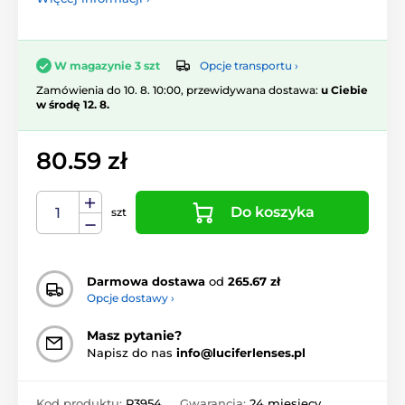
Opcje transportu ›
W magazynie 3 szt
Zamówienia do 10. 8. 10:00, przewidywana dostawa:
u Ciebie
w środę 12. 8.
80.59 zł
Do koszyka
szt
Darmowa dostawa
od
265.67 zł
Opcje dostawy ›
Masz pytanie?
Napisz do nas
info@luciferlenses.pl
Kod produktu:
P3954
Gwarancja:
24 miesięcy