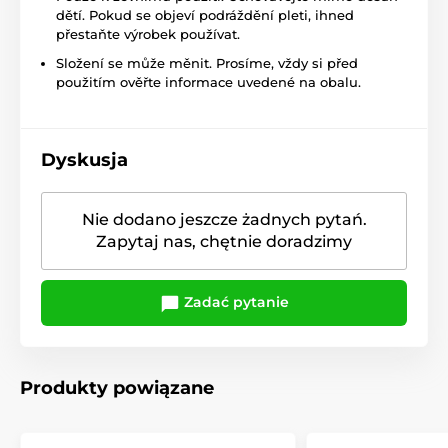
dětí. Pokud se objeví podráždění pleti, ihned
přestaňte výrobek používat.
Složení se může měnit. Prosíme, vždy si před
použitím ověřte informace uvedené na obalu.
Dyskusja
Nie dodano jeszcze żadnych pytań.
Zapytaj nas, chętnie doradzimy
Zadać pytanie
Produkty powiązane