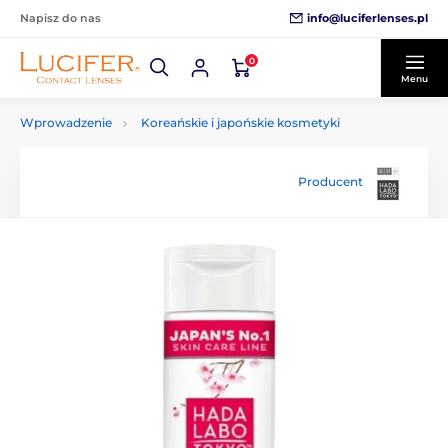
info@luciferlenses.pl
Napisz do nas
0
Menu
Wprowadzenie
Koreańskie i japońskie kosmetyki
Producent