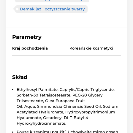
Demakijaż i oczyszczanie twarzy
Parametry
Kraj pochodzenia
Koreańskie kosmetyki
Skład
Ethylhexyl Palmitate,
Caprylic/Capric Triglyceride
,
Sorbeth-30 Tetraisostearate, PEG-20 Glyceryl
Triisostearate, Olea Europaea Fruit
Oil,
Aqua
,
Simmondsia Chinensis Seed Oil
,
Sodium
Acetylated Hyaluronate
, Hydroxypropyltrimonium
Hyaluronate, Octadecyl Di-T-Butyl-4-
Hydroxyhydrocinnamate.​
Pouze k zevnímu použití. Uchovávejte mimo dosah