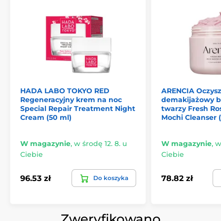
HADA LABO TOKYO RED
ARENCIA Oczyszc
Regeneracyjny krem na noc
demakijażowy b
Special Repair Treatment Night
twarzy Fresh Ro
Cream (50 ml)
Mochi Cleanser (
W magazynie
,
w środę 12. 8. u
W magazynie
,
w
Ciebie
Ciebie
96.53 zł
78.82 zł
Do koszyka
Zweryfikowano