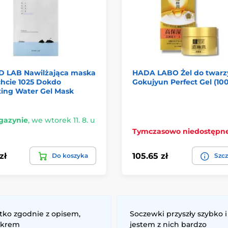
 LAB Nawilżająca maska
HADA LABO Żel do twarzy
chcie 1025 Dokdo
Gokujyun Perfect Gel (100
ting Water Gel Mask
azynie
,
we wtorek 11. 8. u
Tymczasowo niedostępn
zł
105.65 zł
Do koszyka
Szcz
tko zgodnie z opisem,
Soczewki przyszły szybko i
 krem
jestem z nich bardzo