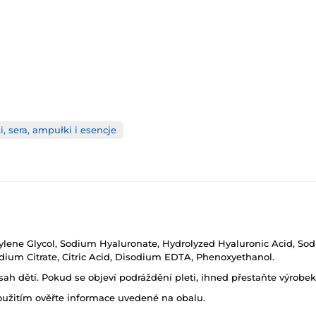
i, sera, ampułki i esencje
pylene Glycol, Sodium Hyaluronate, Hydrolyzed Hyaluronic Acid, So
odium Citrate, Citric Acid, Disodium EDTA, Phenoxyethanol.
h dětí. Pokud se objeví podráždění pleti, ihned přestaňte výrobek
oužitím ověřte informace uvedené na obalu.