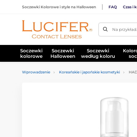
Soczewki Kolorowe i style na Halloween
FAQ
Czas i 
Na przykład
Soczewki
Soczewki
Soczewki
Kolor
kolorowe
Halloween
według koloru
soc
Wprowadzenie
Koreańskie i japońskie kosmetyki
HADA