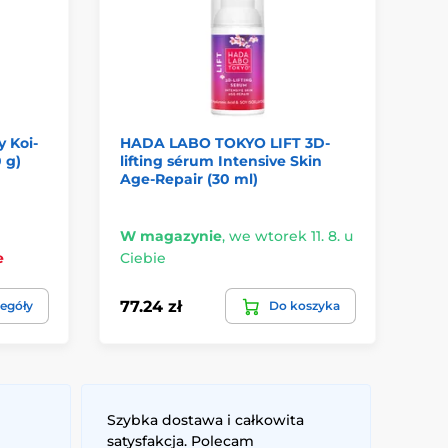
 Koi-
HADA LABO TOKYO LIFT 3D-
AT
 g)
lifting sérum Intensive Skin
ci
Age-Repair (30 ml)
W magazynie
,
we wtorek 11. 8. u
W 
e
Ciebie
Ci
77.24 zł
87
egóły
Do koszyka
Szybka dostawa i całkowita
satysfakcja. Polecam