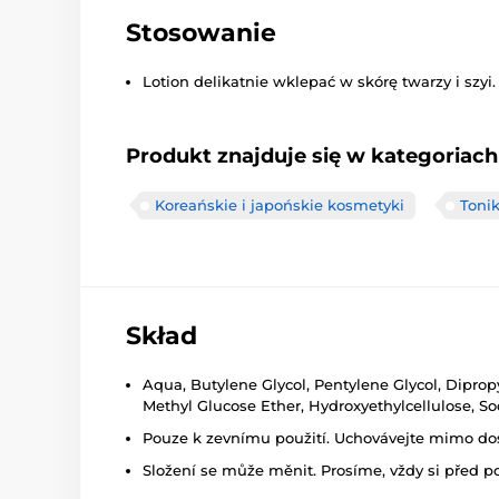
Stosowanie
Lotion delikatnie wklepać w skórę twarzy i szyi.
Produkt znajduje się w kategoriach
Koreańskie i japońskie kosmetyki
Tonik
Skład
Aqua, Butylene Glycol, Pentylene Glycol, Dipro
Methyl Glucose Ether, Hydroxyethylcellulose, S
Pouze k zevnímu použití. Uchovávejte mimo dosa
Složení se může měnit. Prosíme, vždy si před p