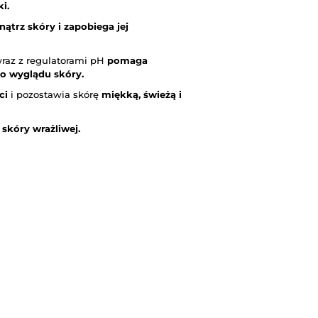
i.
ątrz skóry i zapobiega jej
wraz z regulatorami pH
pomaga
o wyglądu skóry.
ci
i pozostawia skórę
miękką, świeżą i
skóry wrażliwej.