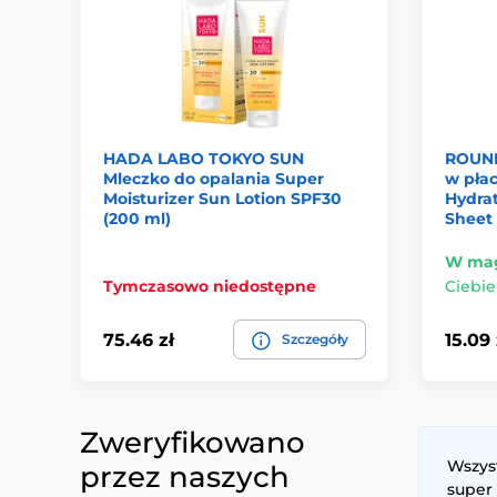
HADA LABO TOKYO SUN
ROUND
Mleczko do opalania Super
w pła
Moisturizer Sun Lotion SPF30
Hydra
(200 ml)
Sheet
W mag
Tymczasowo niedostępne
Ciebie
75.46 zł
15.09 
Szczegóły
Zweryfikowano
Wszys
przez naszych
super