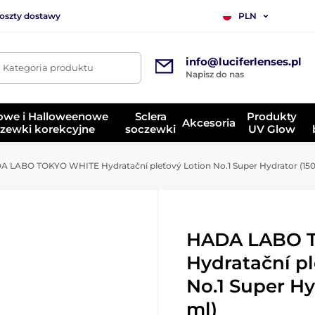
koszty dostawy
PLN
info@luciferlenses.pl
. Kategoria produktu
Napisz do nas
owe i Halloweenowe
Sclera
Produkty
Akcesoria
zewki korekcyjne
soczewki
UV Glow
 LABO TOKYO WHITE Hydratační pleťový Lotion No.1 Super Hydrator (150
HADA LABO 
Hydratační pl
No.1 Super Hy
ml)