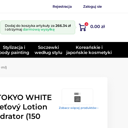
Rejestracja
Zaloguj sie
0
Dodaj do koszyka artykuły za
266.34 zł
0.00 zł
i otrzymaj
darmową wysyłkę
Stylizacja i
Soczewki
Koreańskie i
body painting
według stylu
japońskie kosmetyki
 ml)
TOKYO WHITE
eťový Lotion
Zobacz więcej produktów ›
drator (150