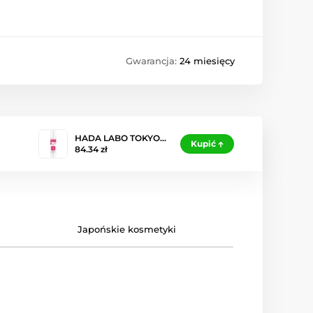
Gwarancja:
24 miesięcy
HADA LABO TOKYO…
Kupić
84.34 zł
Japońskie kosmetyki