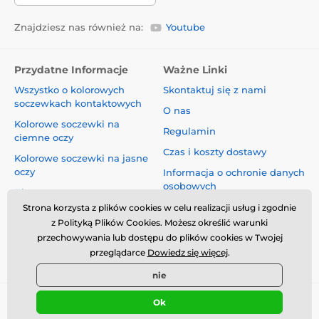
Znajdziesz nas również na:
Youtube
Przydatne Informacje
Ważne Linki
Wszystko o kolorowych
Skontaktuj się z nami
soczewkach kontaktowych
O nas
Kolorowe soczewki na
Regulamin
ciemne oczy
Czas i koszty dostawy
Kolorowe soczewki na jasne
oczy
Informacja o ochronie danych
osobowych
Blog
Reklamacje i Odstąpienie od
Strona korzysta z plików cookies w celu realizacji usług i zgodnie
Umowy
z Polityką Plików Cookies. Możesz określić warunki
przechowywania lub dostępu do plików cookies w Twojej
Bezpieczeństwo i jakość bez
przeglądarce
Dowiedz się więcej
.
kompromisów
nie
Ok
© 2026 www.luciferlenses.pl ⦁ Utworzono e-sklep
SIMPLIA.cz