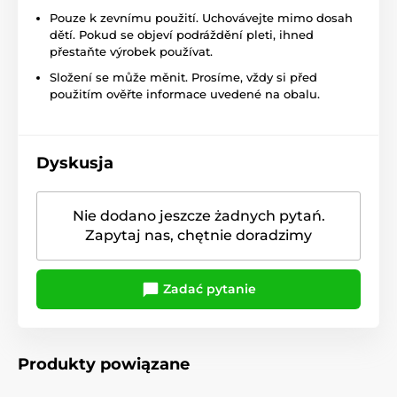
Pouze k zevnímu použití. Uchovávejte mimo dosah
dětí. Pokud se objeví podráždění pleti, ihned
přestaňte výrobek používat.
Složení se může měnit. Prosíme, vždy si před
použitím ověřte informace uvedené na obalu.
Dyskusja
Nie dodano jeszcze żadnych pytań.
Zapytaj nas, chętnie doradzimy
Zadać pytanie
Produkty powiązane