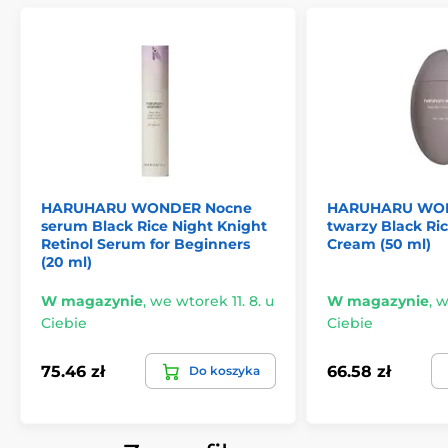
HARUHARU WONDER Nocne
HARUHARU WON
serum Black Rice Night Knight
twarzy Black Ri
Retinol Serum for Beginners
Cream (50 ml)
(20 ml)
W magazynie
,
we wtorek 11. 8. u
W magazynie
,
w
Ciebie
Ciebie
75.46 zł
66.58 zł
Do koszyka