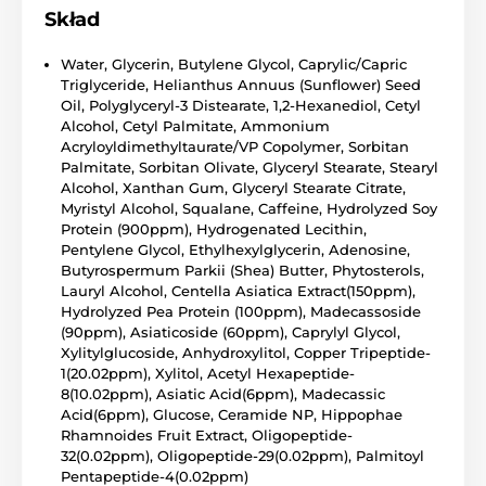
Skład
Water, Glycerin, Butylene Glycol, Caprylic/Capric
Triglyceride, Helianthus Annuus (Sunflower) Seed
Oil, Polyglyceryl-3 Distearate, 1,2-Hexanediol, Cetyl
Alcohol, Cetyl Palmitate, Ammonium
Acryloyldimethyltaurate/VP Copolymer, Sorbitan
Palmitate, Sorbitan Olivate, Glyceryl Stearate, Stearyl
Alcohol, Xanthan Gum, Glyceryl Stearate Citrate,
Myristyl Alcohol, Squalane, Caffeine, Hydrolyzed Soy
Protein (900ppm), Hydrogenated Lecithin,
Pentylene Glycol, Ethylhexylglycerin, Adenosine,
Butyrospermum Parkii (Shea) Butter, Phytosterols,
Lauryl Alcohol, Centella Asiatica Extract(150ppm),
Hydrolyzed Pea Protein (100ppm), Madecassoside
(90ppm), Asiaticoside (60ppm), Caprylyl Glycol,
Xylitylglucoside, Anhydroxylitol, Copper Tripeptide-
1(20.02ppm), Xylitol, Acetyl Hexapeptide-
8(10.02ppm), Asiatic Acid(6ppm), Madecassic
Acid(6ppm), Glucose, Ceramide NP, Hippophae
Rhamnoides Fruit Extract, Oligopeptide-
32(0.02ppm), Oligopeptide-29(0.02ppm), Palmitoyl
Pentapeptide-4(0.02ppm)