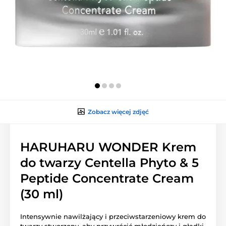
Zobacz więcej zdjęć
HARUHARU WONDER Krem
do twarzy Centella Phyto & 5
Peptide Concentrate Cream
(30 ml)
Intensywnie nawilżający i przeciwstarzeniowy krem do
twarzy stworzony, aby przywrócić młodzieńczy i gładki