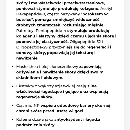
skóry i ma właściwości przeciwstarzeniowe,
ponieważ stymuluje produkcję kolagenu.
Acetyl
Hexapeptide-8, często nazywany "
botoksem w
butelce", pomaga zmniejszyć widoczność
drobnych zmarszczek, rozluźniając mięśnie
.
Palmitoyl Pentapeptide-4
stymuluje produkcję
kolagenu i elastyny, dzięki czemu ujędrnia skórę i
poprawia jej elastyczność.
Oligopeptide-32 i
Oligopeptide-29 przyczyniają się do
regeneracji i
odnowy skóry, poprawiają jej teksturę i
nawilżenie.
Masło shea i olej słonecznikowy
zapewniają
odżywienie i nawilżenie skóry dzięki swoim
składnikom lipidowym.
Ekstrakty z wąkroty azjatyckiej mają
silne
właściwości łagodzące i gojące oraz wspierają
regenerację skóry.
Ceramid NP
wspiera odbudowę bariery skórnej i
chroni skórę przed utratą wilgoci.
Kofeina działa jako
antyoksydant i łagodzi
podrażnienia skóry.