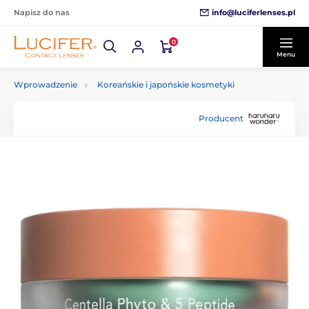
info@luciferlenses.pl
Napisz do nas
0
Menu
Wprowadzenie
Koreańskie i japońskie kosmetyki
Producent