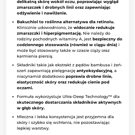
delikatną skórę wokół oczu
,
poprawiając wygląd
zmarszczek i drobnych linii oraz zapewniając
odżywienie i nawilżenie.
Bakuchiol to roślinna alternatywa dla retinolu.
Klinicznie udowodniono, że
widocznie redukuje
zmarszczki i hiperpigmentację.
Nie należy do
rodziny pochodnych witaminy A, jest
bezpieczny do
codziennego stosowania (również w ciągu dnia)
i
może być stosowany także w czasie ciąży oraz
karmienia piersią.
Składniki takie jak ekstrakt z pędów bambusa i żeń-
szeń zapewniają pielęgnację
antyoksydacyjną
, a
niacynamid dodatkowo
poprawia drobne linie,
elastyczność skóry oraz redukuje cienie pod
oczami.
Formuła wykorzystuje Ultra-Deep Technology™ dla
skutecznego dostarczania składników aktywnych
w głąb skóry.
Mleczna i lekka konsystencja jest przyjemna dla
skóry i szybko się wchłania, nie pozostawiając
lepkiej warstwy.