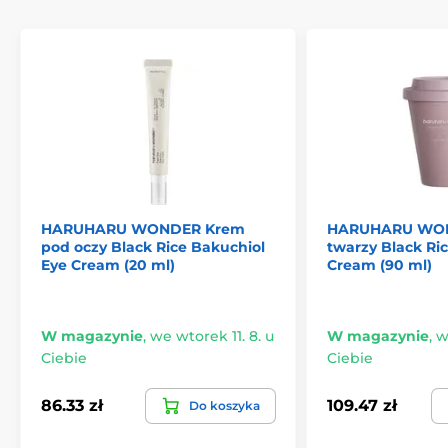
HARUHARU WONDER Krem
HARUHARU WON
pod oczy Black Rice Bakuchiol
twarzy Black Ric
Eye Cream (20 ml)
Cream (90 ml)
W magazynie
,
we wtorek 11. 8. u
W magazynie
,
w
Ciebie
Ciebie
86.33 zł
109.47 zł
Do koszyka