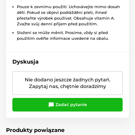
Pouze k zevnímu použití. Uchovávejte mimo dosah
dětí. Pokud se objeví podráždění pleti, ihned
přestaňte výrobek používat.
Obsahuje vitamin A.
Zvažte svůj denní příjem před použitím.
Složení se může měnit. Prosíme, vždy si před
použitím ověřte informace uvedené na obalu.
Dyskusja
Nie dodano jeszcze żadnych pytań.
Zapytaj nas, chętnie doradzimy
Zadać pytanie
Produkty powiązane