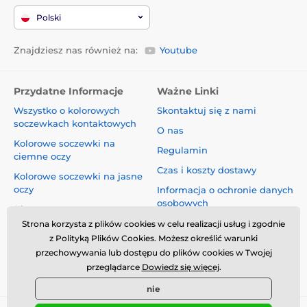
Polski
Znajdziesz nas również na:
Youtube
Przydatne Informacje
Ważne Linki
Wszystko o kolorowych
Skontaktuj się z nami
soczewkach kontaktowych
O nas
Kolorowe soczewki na
Regulamin
ciemne oczy
Czas i koszty dostawy
Kolorowe soczewki na jasne
oczy
Informacja o ochronie danych
osobowych
Blog
Reklamacje i Odstąpienie od
Strona korzysta z plików cookies w celu realizacji usług i zgodnie
Umowy
z Polityką Plików Cookies. Możesz określić warunki
przechowywania lub dostępu do plików cookies w Twojej
Bezpieczeństwo i jakość bez
przeglądarce
Dowiedz się więcej
.
kompromisów
nie