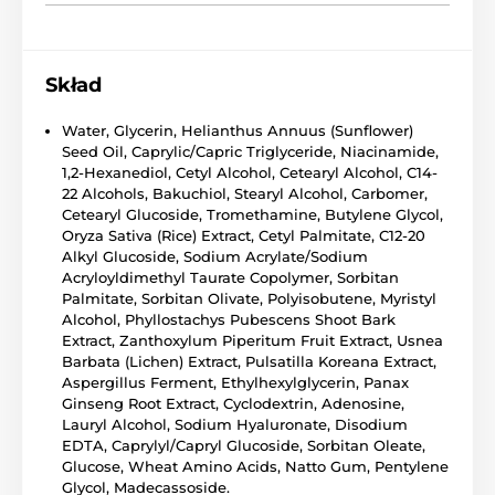
Skład
Water, Glycerin, Helianthus Annuus (Sunflower)
Seed Oil, Caprylic/​Capric Triglyceride, Niacinamide,
1,2-Hexanediol, Cetyl Alcohol, Cetearyl Alcohol, C14-
22 Alcohols, Bakuchiol, Stearyl Alcohol, Carbomer,
Cetearyl Glucoside, Tromethamine, Butylene Glycol,
Oryza Sativa (Rice) Extract, Cetyl Palmitate, C12-20
Alkyl Glucoside, Sodium Acrylate/​Sodium
Acryloyldimethyl Taurate Copolymer, Sorbitan
Palmitate, Sorbitan Olivate, Polyisobutene, Myristyl
Alcohol, Phyllostachys Pubescens Shoot Bark
Extract, Zanthoxylum Piperitum Fruit Extract, Usnea
Barbata (Lichen) Extract, Pulsatilla Koreana Extract,
Aspergillus Ferment, Ethylhexylglycerin, Panax
Ginseng Root Extract, ​Cyclodextrin, Adenosine,
Lauryl Alcohol, Sodium Hyaluronate, Disodium
EDTA, Caprylyl/​Capryl Glucoside, Sorbitan Oleate,
Glucose, Wheat Amino Acids, Natto Gum, Pentylene
Glycol, Madecassoside.