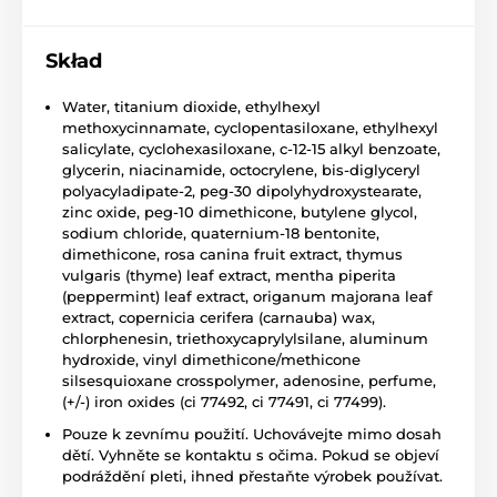
Skład
Water, titanium dioxide, ethylhexyl
methoxycinnamate, cyclopentasiloxane, ethylhexyl
salicylate, cyclohexasiloxane, c-12-15 alkyl benzoate,
glycerin, niacinamide, octocrylene, bis-diglyceryl
polyacyladipate-2, peg-30 dipolyhydroxystearate,
zinc oxide, peg-10 dimethicone, butylene glycol,
sodium chloride, quaternium-18 bentonite,
dimethicone, rosa canina fruit extract, thymus
vulgaris (thyme) leaf extract, mentha piperita
(peppermint) leaf extract, origanum majorana leaf
extract, copernicia cerifera (carnauba) wax,
chlorphenesin, triethoxycaprylylsilane, aluminum
hydroxide, vinyl dimethicone/methicone
silsesquioxane crosspolymer, adenosine, perfume,
(+/-) iron oxides (ci 77492, ci 77491, ci 77499).
Pouze k zevnímu použití. Uchovávejte mimo dosah
dětí. Vyhněte se kontaktu s očima. Pokud se objeví
podráždění pleti, ihned přestaňte výrobek používat.