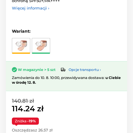
ochroną SPF50+/PA++++
Więcej informacji ›
Wariant:
Opcje transportu ›
W magazynie > 5 szt
Zamówienia do 10. 8. 10:00, przewidywana dostawa:
u Ciebie
w środę 12. 8.
140.81 zł
114.24 zł
Zniżka
-19%
Oszczędzasz 26.57 zł