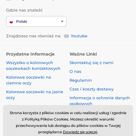
Gdzie nas znaleźć
Polski
Znajdziesz nas również na:
Youtube
Przydatne Informacje
Ważne Linki
Wszystko o kolorowych
Skontaktuj się z nami
soczewkach kontaktowych
O nas
Kolorowe soczewki na
Regulamin
ciemne oczy
Czas i koszty dostawy
Kolorowe soczewki na jasne
oczy
Informacja o ochronie danych
osobowych
Blog
Reklamacje i Odstąpienie od
Strona korzysta z plików cookies w celu realizacji usług i zgodnie
Umowy
z Polityką Plików Cookies. Możesz określić warunki
przechowywania lub dostępu do plików cookies w Twojej
Bezpieczeństwo i jakość bez
przeglądarce
Dowiedz się więcej
.
kompromisów