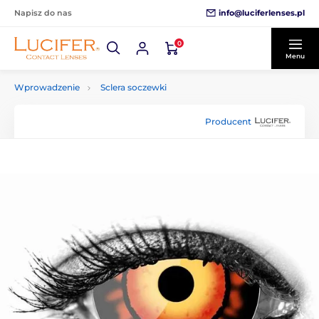
info@luciferlenses.pl
Napisz do nas
0
Menu
Wprowadzenie
Sclera soczewki
Producent