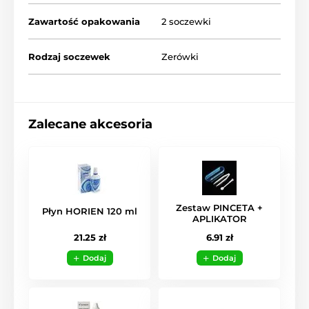
Zawartość opakowania
2 soczewki
Rodzaj soczewek
Zerówki
Zalecane akcesoria
Zestaw PINCETA +
Płyn HORIEN 120 ml
APLIKATOR
21.25 zł
6.91 zł
Dodaj
Dodaj