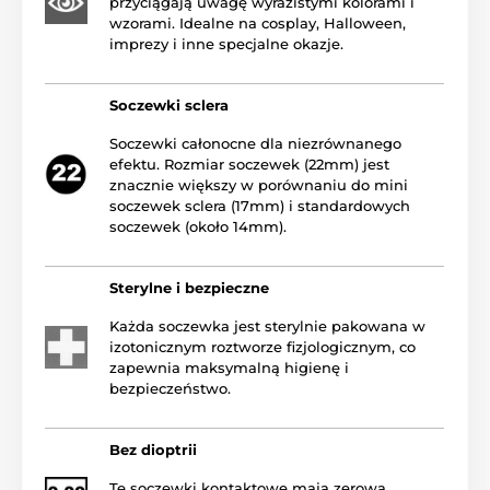
przyciągają uwagę wyrazistymi kolorami i
wzorami. Idealne na cosplay, Halloween,
imprezy i inne specjalne okazje.
Soczewki sclera
Soczewki całonocne dla niezrównanego
efektu. Rozmiar soczewek (22mm) jest
znacznie większy w porównaniu do mini
soczewek sclera (17mm) i standardowych
soczewek (około 14mm).
Sterylne i bezpieczne
Każda soczewka jest sterylnie pakowana w
izotonicznym roztworze fizjologicznym, co
zapewnia maksymalną higienę i
bezpieczeństwo.
Bez dioptrii
Te soczewki kontaktowe mają zerową