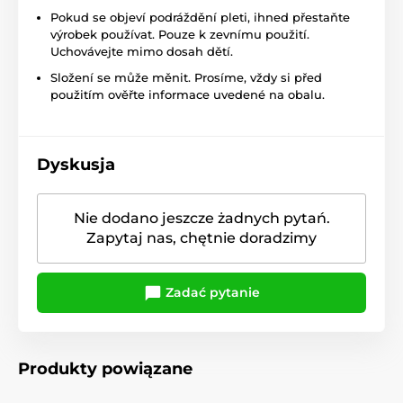
Pokud se objeví podráždění pleti, ihned přestaňte
výrobek používat. Pouze k zevnímu použití.
Uchovávejte mimo dosah dětí.
Složení se může měnit. Prosíme, vždy si před
použitím ověřte informace uvedené na obalu.
Dyskusja
Nie dodano jeszcze żadnych pytań.
Zapytaj nas, chętnie doradzimy
Zadać pytanie
Produkty powiązane