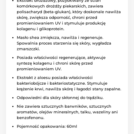
Ekstrakt drożdżowy, pozyskiwany ze ścian
komórkowych drożdży piekarskich, zawiera
polisacharyd (beta-glukan), który doskonale nawilża
skórę, zwiększa odporność, chroni przed
promieniowaniem UV i stymuluje produkcję
kolagenu i glikoprotein.
Masło shea zmiękcza, nawilża i regeneruje.
Spowalnia proces starzenia się skóry, wygładza
zmarszczki.
Posiada właściwości regenerujące, aktywuje
syntezę kolagenu i chroni skórę przed
promieniowaniem UV.
Ekstrakt z aloesu posiada właściwości
bakteriobójcze i bakteriostatyczne. Stymuluje
krążenie krwi, nawilża skórę i łagodzi stany zapalne.
Odpowiedni dla skóry skłonnej do trądziku.
Nie zawiera sztucznych barwników, sztucznych
aromatów, olejów mineralnych, talku, wazeliny ani
benzofenonu.
Pojemność opakowania: 60ml