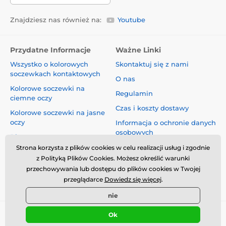
Znajdziesz nas również na:
Youtube
Przydatne Informacje
Ważne Linki
Wszystko o kolorowych
Skontaktuj się z nami
soczewkach kontaktowych
O nas
Kolorowe soczewki na
Regulamin
ciemne oczy
Czas i koszty dostawy
Kolorowe soczewki na jasne
oczy
Informacja o ochronie danych
osobowych
Blog
Reklamacje i Odstąpienie od
Strona korzysta z plików cookies w celu realizacji usług i zgodnie
Umowy
z Polityką Plików Cookies. Możesz określić warunki
przechowywania lub dostępu do plików cookies w Twojej
Bezpieczeństwo i jakość bez
przeglądarce
Dowiedz się więcej
.
kompromisów
nie
Ok
© 2026 www.luciferlenses.pl ⦁ Utworzono e-sklep
SIMPLIA.cz