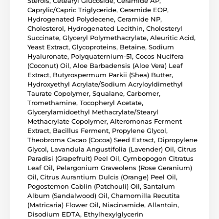
Sterols, Cetearyl Glucoside, Ceramide AP,
Caprylic/Capric Triglyceride, Ceramide EOP,
Hydrogenated Polydecene, Ceramide NP,
Cholesterol, Hydrogenated Lecithin, Cholesteryl
Succinate, Glyceryl Polymethacrylate, Aleuritic Acid,
Yeast Extract, Glycoproteins, Betaine, Sodium
Hyaluronate, Polyquaternium-51, Cocos Nucifera
(Coconut) Oil, Aloe Barbadensis (Aloe Vera) Leaf
Extract, Butyrospermum Parkii (Shea) Butter,
Hydroxyethyl Acrylate/Sodium Acryloyldimethyl
Taurate Copolymer, Squalane, Carbomer,
Tromethamine, Tocopheryl Acetate,
Glycerylamidoethyl Methacrylate/Stearyl
Methacrylate Copolymer, Alteromonas Ferment
Extract, Bacillus Ferment, Propylene Glycol,
Theobroma Cacao (Cocoa) Seed Extract, Dipropylene
Glycol, Lavandula Angustifolia (Lavender) Oil, Citrus
Paradisi (Grapefruit) Peel Oil, Cymbopogon Citratus
Leaf Oil, Pelargonium Graveolens (Rose Geranium)
Oil, Citrus Aurantium Dulcis (Orange) Peel Oil,
Pogostemon Cablin (Patchouli) Oil, Santalum
Album (Sandalwood) Oil, Chamomilla Recutita
(Matricaria) Flower Oil, Niacinamide, Allantoin,
Disodium EDTA, Ethylhexylglycerin