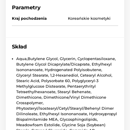
Parametry
Kraj pochodzenia
Koreańskie kosmetyki
Skład
Aqua,Butylene Glycol, Glycerin, Cyclopentasiloxane,
Butylene Glycol Dicaprylate/Dicaprate, Ethylhexyl
Isononanoate, Hydrogenated Polyisobutene,
Glyceryl Stearate, 1,2-Hexanediol, Cetearyl Alcohol,
Stearic Acid, Polysorbate 60, Polyglyceryl-3
Methylglucose Distearate, Pentaerythrityl
Tetraethylhexanoate, Stearyl Behenate,
Dimethicone, Dimethicone/Vinyl Dimethicone
Crosspolymer,
Phytosteryl/Isostearyl/Cetyl/Stearyl/Behenyl Dimer
Dilinoleate, Ethylhexyl Isononanoate, Hydroxypropyl
Bispalmitamide MEA, Glycosphingolipids,
Meadowfoam Estolide, Glycine Soja (Soybean)