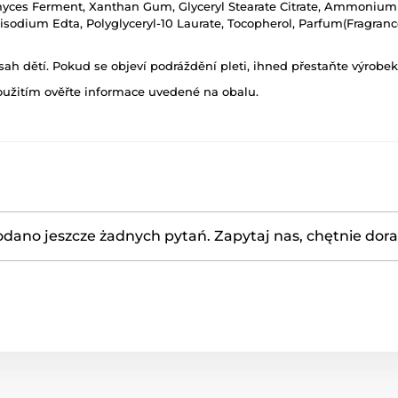
myces Ferment, Xanthan Gum, Glyceryl Stearate Citrate, Ammonium
isodium Edta, Polyglyceryl-10 Laurate, Tocopherol, Parfum(Fragranc
h dětí. Pokud se objeví podráždění pleti, ihned přestaňte výrobek
oužitím ověřte informace uvedené na obalu.
odano jeszcze żadnych pytań. Zapytaj nas, chętnie dor