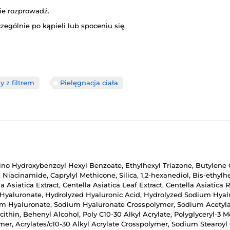
ie rozprowadź.
zególnie po kąpieli lub spoceniu się.
 z filtrem
Pielęgnacja ciała
ino Hydroxybenzoyl Hexyl Benzoate, Ethylhexyl Triazone, Butylene G
 Niacinamide, Caprylyl Methicone, Silica, 1,2-hexanediol, Bis-ethyl
 Asiatica Extract, Centella Asiatica Leaf Extract, Centella Asiatica R
 Hyaluronate, Hydrolyzed Hyaluronic Acid, Hydrolyzed Sodium Hyalu
m Hyaluronate, Sodium Hyaluronate Crosspolymer, Sodium Acetylat
thin, Behenyl Alcohol, Poly C10-30 Alkyl Acrylate, Polyglyceryl-3 M
mer, Acrylates/c10-30 Alkyl Acrylate Crosspolymer, Sodium Stearoyl