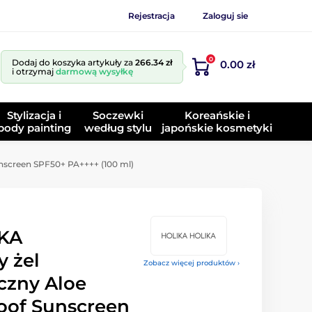
Rejestracja
Zaloguj sie
0
Dodaj do koszyka artykuły za
266.34 zł
0.00 zł
i otrzymaj
darmową wysyłkę
Stylizacja i
Soczewki
Koreańskie i
body painting
według stylu
japońskie kosmetyki
screen SPF50+ PA++++ (100 ml)
KA
 żel
Zobacz więcej produktów ›
czny Aloe
oof Sunscreen