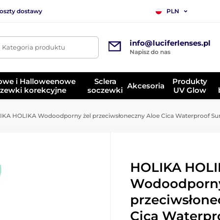
koszty dostawy
PLN
info@luciferlenses.pl
. Kategoria produktu
Napisz do nas
owe i Halloweenowe
Sclera
Produkty
Akcesoria
zewki korekcyjne
soczewki
UV Glow
KA HOLIKA Wodoodporny żel przeciwsłoneczny Aloe Cica Waterproof Sun
HOLIKA HOLI
Wodoodporny
przeciwsłone
Cica Waterpr