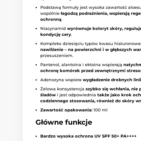
Podstawą formuły jest wysoka zawartość aloesu
wspólnie
łagodzą podrażnienia, wspierają rege
ochronną
.
Niacynamid
wyrównuje
koloryt skóry, regulu
kondycję cery
.
Kompleks dziesięciu typów kwasu hialuronow
nawilżenie – na powierzchni i w głębszych wa
przesuszeniem.
Pantenol, alantoina i ektoina wspierają
natychm
ochronę komórek przed zewnętrznymi streso
Adenozyna wspiera
wygładzenie drobnych linii
Żelowa konsystencja
szybko się wchłania, nie 
śladów
i jest odpowiednia
także jako krok oc
codziennego stosowania, również do skóry wra
Zawartość opakowania:
100 ml
Główne funkcje
Bardzo wysoka ochrona UV SPF 50+ PA++++