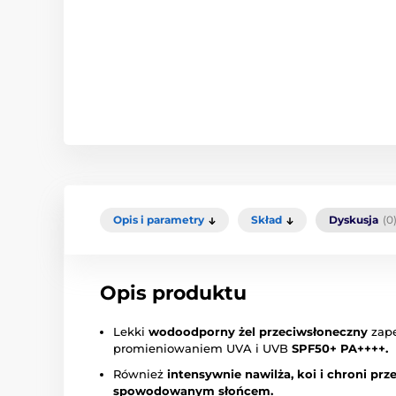
Opis i parametry
Skład
Dyskusja
(0
Opis produktu
Lekki
wodoodporny żel przeciwsłoneczny
zape
promieniowaniem UVA i UVB
SPF50+ PA++++.
Również
intensywnie
nawilża, koi i chroni p
spowodowanym słońcem.