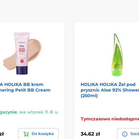
A HOLIKA BB krem
HOLIKA HOLIKA Żel pod
ering Petit BB Cream
prysznic Aloe 92% Shower
(250ml)
azynie
,
we wtorek 11. 8. u
Tymczasowo niedostępn
zł
34.62 zł
Do koszyka
Szcz