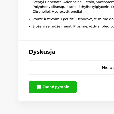
Stearyl Behenate, Adenosine, Ectoin, Saccharo
Polyphenylsilsesquioxane, Ethylhexylglycerin, D
Citronellol, Hydroxycitronellal
Pouze k zevnímu použití. Uchovávejte mimo dosa
Složení se může měnit. Prosíme, vždy si před p
Dyskusja
Nie d
Zadać pytanie