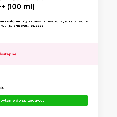
+ (100 ml)
zeciwsłoneczny
zapewnia bardzo wysoką ochronę
VA i UVB
SPF50+ PA++++.
dostępne
ość
pytanie do sprzedawcy