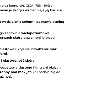
 oraz kompleks CICA (75%), które
nerację skóry i wzmacniają jej barierę
je wydzielanie sebum i poprawia ogólną
ego zapewnia
wielopoziomowe
rstwach skóry
oraz chroni ją przed
iastowe ukojenie, nawilżenie oraz
rami
.
 i elastyczność skóry
.
pozostawia tłustego filmu ani białych
hronny pod makijaż.
Żel nadaje się do
żliwej.