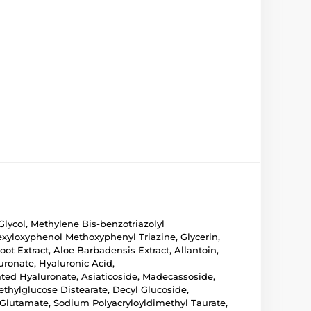
lycol, Methylene Bis-benzotriazolyl
hexyloxyphenol Methoxyphenyl Triazine, Glycerin,
oot Extract, Aloe Barbadensis Extract, Allantoin,
ronate, Hyaluronic Acid,
ed Hyaluronate, Asiaticoside, Madecassoside,
ethylglucose Distearate, Decyl Glucoside,
 Glutamate, Sodium Polyacryloyldimethyl Taurate,