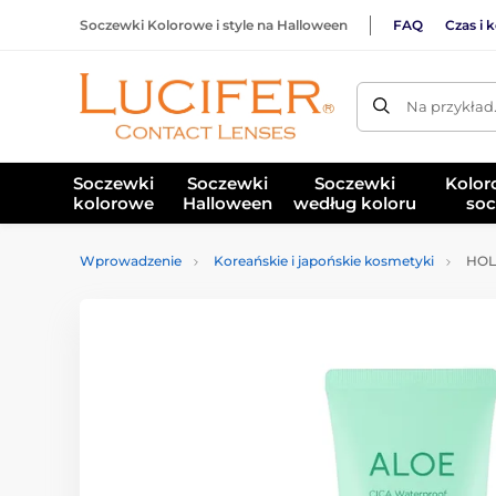
Soczewki Kolorowe i style na Halloween
FAQ
Czas i 
Na przykład
Soczewki
Soczewki
Soczewki
Kolor
kolorowe
Halloween
według koloru
soc
Wprowadzenie
Koreańskie i japońskie kosmetyki
HOLI