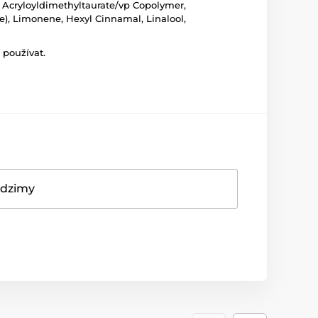
 Acryloyldimethyltaurate/vp Copolymer,
e), Limonene, Hexyl Cinnamal, Linalool,
 používat.
adzimy