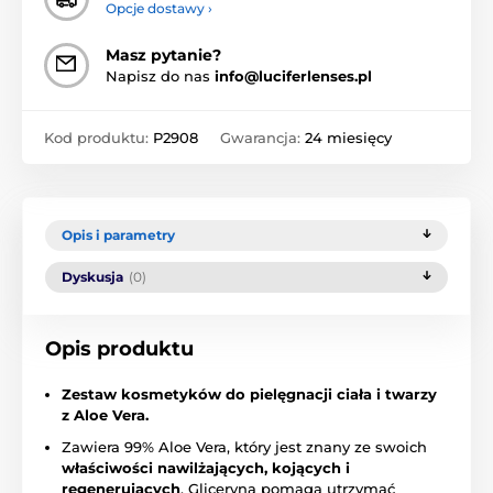
Opcje dostawy ›
Masz pytanie?
Napisz do nas
info@luciferlenses.pl
Kod produktu:
P2908
Gwarancja:
24 miesięcy
Opis i parametry
Dyskusja
(0)
Opis produktu
Zestaw kosmetyków do pielęgnacji ciała i twarzy
z Aloe Vera.
Zawiera 99% Aloe Vera, który jest znany ze swoich
właściwości nawilżających, kojących i
regenerujących
. Gliceryna pomaga utrzymać