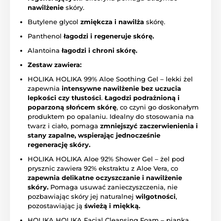
nawilżenie
skóry.
Butylene glycol
zmiękcza i nawilża
skórę.
Panthenol
łagodzi i regeneruje skórę.
Alantoina
łagodzi i chroni skórę.
Zestaw zawiera:
HOLIKA HOLIKA 99% Aloe Soothing Gel – lekki żel
zapewnia
intensywne nawilżenie bez uczucia
lepkości czy tłustości
.
Łagodzi podrażnioną i
poparzoną słońcem skórę
, co czyni go doskonałym
produktem po opalaniu. Idealny do stosowania na
twarz i ciało, pomaga
zmniejszyć zaczerwienienia i
stany zapalne, wspierając jednocześnie
regenerację skóry.
HOLIKA HOLIKA Aloe 92% Shower Gel – żel pod
prysznic zawiera 92% ekstraktu z Aloe Vera, co
zapewnia delikatne oczyszczanie i nawilżenie
skóry.
Pomaga usuwać zanieczyszczenia, nie
pozbawiając skóry jej naturalnej
wilgotności
,
pozostawiając ją
świeżą i miękką.
HOLIKA HOLIKA Facial Cleansing Foam – pianka