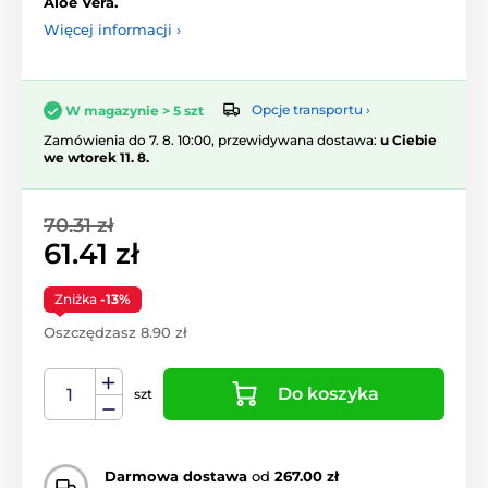
Aloe Vera.
Więcej informacji ›
Opcje transportu ›
W magazynie > 5 szt
Zamówienia do 7. 8. 10:00, przewidywana dostawa:
u Ciebie
we wtorek 11. 8.
70.31 zł
61.41 zł
Zniżka
-13%
Oszczędzasz 8.90 zł
Do koszyka
szt
Darmowa dostawa
od
267.00 zł