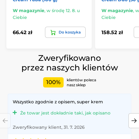
W magazynie
,
w środę 12. 8. u
W magazynie
,
w
Ciebie
Ciebie
66.42 zł
158.52 zł
Do koszyka
Zweryfikowano
przez naszych klientów
klientów poleca
100%
nasz sklep
Wszystko zgodnie z opisem, super krem
Że towar jest dokładnie taki, jak opisano
Zweryfikowany klient, 31. 7. 2026