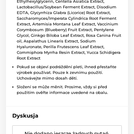
Ethylhexylglycerin, Centella Asiatica Extract,
Lactobacillus/Soybean Ferment Extract, Disodium
EDTA, Glycyrrhiza Glabra (Licorice) Root Extract,
Saccharomyces/Imperata Cylindrica Root Ferment
Extract, Artemisia Montana Leaf Extract, Vaccinium
Corymbosum (Blueberry) Fruit Extract, Pentylene
Glycol, Ginkgo Biloba Leaf Extract, Rosa Canina Fruit
oil, Aspalathus Linearis Extract, Sodium
Hyaluronate, Perilla Frutescens Leaf Extract,
Commiphora Myrrha Resin Extract, Yucca Schidigera
Root Extract
Pokud se objeví podráždění pleti, ihned přestaňte
výrobek používat. Pouze k zevnímu použití.
Uchovávejte mimo dosah dětí.
Složení se může měnit. Prosíme, vždy si před
použitím ověřte informace uvedené na obalu.
Dyskusja
Nie dodano jeszcze żadnych pytań.