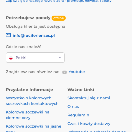
Zapisz się do naszego newslettera - promocje, nowości, rabaty
Potrzebujesz porady
offline
Obsługa klienta jest dostępna
info@luciferlenses.pl
Gdzie nas znaleźć
Polski
Znajdziesz nas również na:
Youtube
Przydatne Informacje
Ważne Linki
Wszystko o kolorowych
Skontaktuj się z nami
soczewkach kontaktowych
O nas
Kolorowe soczewki na
Regulamin
ciemne oczy
Czas i koszty dostawy
Kolorowe soczewki na jasne
oczy
Informacja o ochronie danych