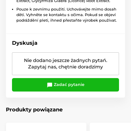
Extract, Glycyrrhiza Glabra (Licorice) Root Extract.
Pouze k zevnímu použití. Uchovávejte mimo dosah
dětí. Vyhněte se kontaktu s očima. Pokud se objeví
podráždění pleti, ihned přestaňte výrobek používat.
Dyskusja
Nie dodano jeszcze żadnych pytań.
Zapytaj nas, chętnie doradzimy
Zadać pytanie
Produkty powiązane