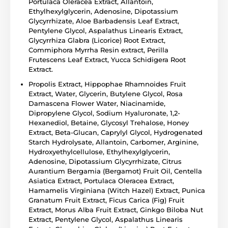
Portulaca Oleracea Extract, Allantoin,
Ethylhexylglycerin, Adenosine, Dipotassium
Glycyrrhizate, Aloe Barbadensis Leaf Extract,
Pentylene Glycol, Aspalathus Linearis Extract,
Glycyrrhiza Glabra (Licorice) Root Extract,
Commiphora Myrrha Resin extract, Perilla
Frutescens Leaf Extract, Yucca Schidigera Root
Extract.
Propolis Extract, Hippophae Rhamnoides Fruit
Extract, Water, Glycerin, Butylene Glycol, Rosa
Damascena Flower Water, Niacinamide,
Dipropylene Glycol, Sodium Hyaluronate, 1,2-
Hexanediol, Betaine, Glycosyl Trehalose, Honey
Extract, Beta-Glucan, Caprylyl Glycol, Hydrogenated
Starch Hydrolysate, Allantoin, Carbomer, Arginine,
Hydroxyethylcellulose, Ethylhexylglycerin,
Adenosine, Dipotassium Glycyrrhizate, Citrus
Aurantium Bergamia (Bergamot) Fruit Oil, Centella
Asiatica Extract, Portulaca Oleracea Extract,
Hamamelis Virginiana (Witch Hazel) Extract, Punica
Granatum Fruit Extract, Ficus Carica (Fig) Fruit
Extract, Morus Alba Fruit Extract, Ginkgo Biloba Nut
Extract, Pentylene Glycol, Aspalathus Linearis