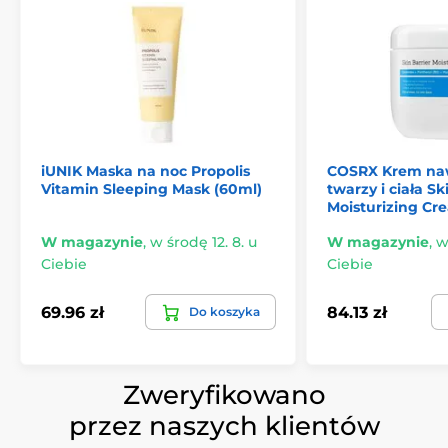
iUNIK Maska na noc Propolis
COSRX Krem naw
Vitamin Sleeping Mask (60ml)
twarzy i ciała Sk
Moisturizing Cr
W magazynie
,
w środę 12. 8. u
W magazynie
,
w
Ciebie
Ciebie
69.96 zł
84.13 zł
Do koszyka
Zweryfikowano
przez naszych klientów