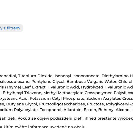
 z filtrem
opanediol, Titanium Dioxide, Isononyl Isononanoate, Diethylamino 
ilsesquioxane, Pentylene Glycol, Bambusa Vulgaris Water, Chlorella 
s (Thyme) Leaf Extract, Hyaluronic Acid, Hydrolyzed Hyaluronic A
 Ethylhexyl Triazone, Methyl Methacrylate Crosspolymer, Polysilico
oxystearic Acid, Potassium Cetyl Phosphate, Sodium Acrylates Cr
se, Butylene Glycol, Fructooligosaccharides, Fructose, Polyglyceryl-
Sodium Polyacrylate, Tocopherol, Allantoin, Ectoin, Behenyl Alcoho
h dětí. Pokud se objeví podráždění pleti, ihned přestaňte výrobek
oužitím ověřte informace uvedené na obalu.