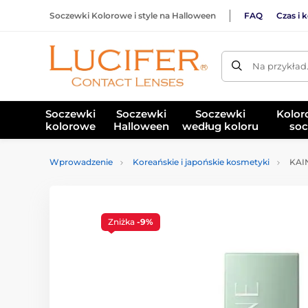
Soczewki Kolorowe i style na Halloween
FAQ
Czas i 
Na przykład
Soczewki
Soczewki
Soczewki
Kolor
kolorowe
Halloween
według koloru
soc
Wprowadzenie
Koreańskie i japońskie kosmetyki
KAIN
Zniżka
-9%