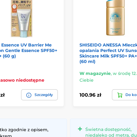
 Essence UV Barrier Me
SHISEIDO ANESSA Mlecz
on Gentle Essence SPF50+
opalania Perfect UV Sun
 (60 g)
Skincare Milk SPF50+ PA
(60 ml)
W magazynie
,
w środę 12.
asowo niedostępne
Ciebie
zł
100.96 zł
Szczegóły
Do ko
Świetna dostępność,
tko zgodnie z opisem,
niedaleko od metra, du
 krem