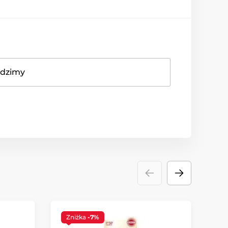
adzimy
Zniżka
-7%