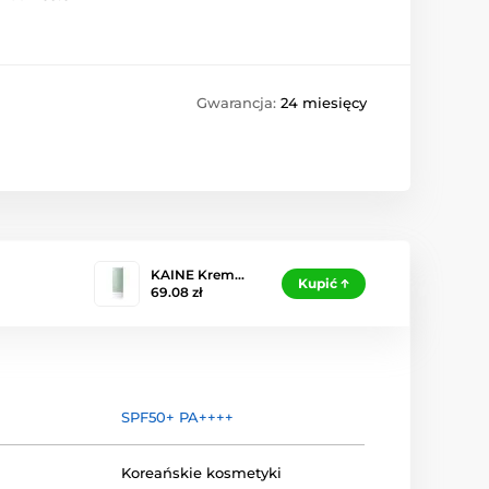
Gwarancja:
24 miesięcy
KAINE Krem…
Kupić
69.08 zł
SPF50+ PA++++
Koreańskie kosmetyki