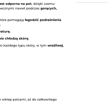
jest odporna na pot
, dzięki czemu
łonecznymi nawet podczas
gorących,
 które pomagają
łagodzić podrażnienia
.
aturę.
nie chłodzą skórę.
 do każdego typu skóry, w tym
wrażliwej.
nie wklep palcami, aż do całkowitego