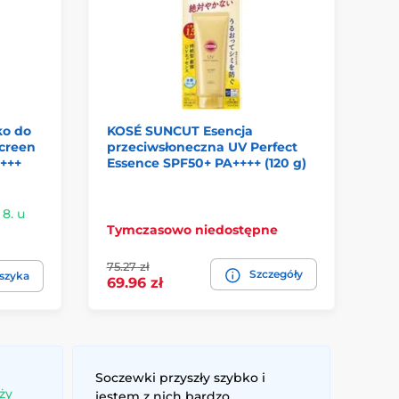
ko do
KOSÉ SUNCUT Esencja
BI
screen
przeciwsłoneczna UV Perfect
pr
++++
Essence SPF50+ PA++++ (120 g)
Ri
PA
 8. u
W 
Tymczasowo niedostępne
Ci
75.27 zł
Szczegóły
82
szyka
69.96 zł
Soczewki przyszły szybko i
ży
jestem z nich bardzo