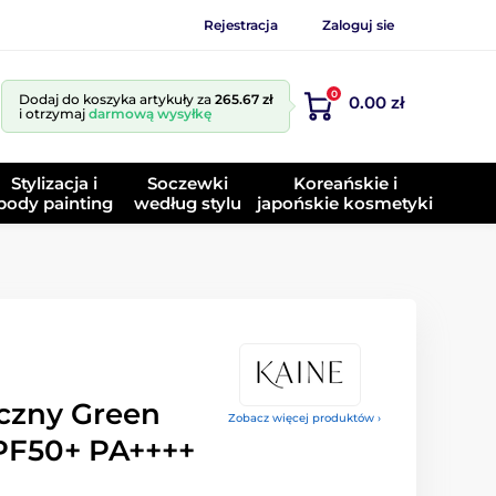
Rejestracja
Zaloguj sie
0
Dodaj do koszyka artykuły za
265.67 zł
0.00 zł
i otrzymaj
darmową wysyłkę
Stylizacja i
Soczewki
Koreańskie i
body painting
według stylu
japońskie kosmetyki
czny Green
Zobacz więcej produktów ›
SPF50+ PA++++