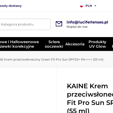
koszty dostawy
PLN
info@luciferlenses.pl
. Kategoria produktu
Napisz do nas
owe i Halloweenowe
Sclera
Produkty
Akcesoria
zewki korekcyjne
soczewki
UV Glow
E Krem przeciwsłoneczny Green Fit Pro Sun SPF50+ PA++++ (55 ml)
KAINE Krem
przeciwsłone
Fit Pro Sun 
(55 ml)