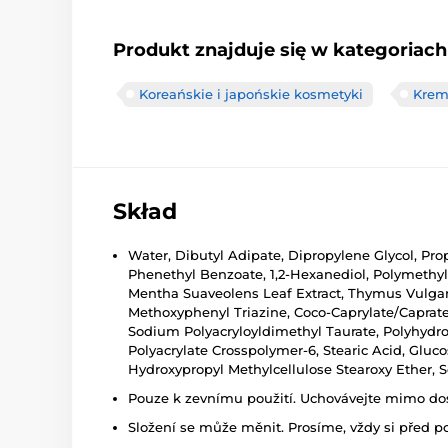
Produkt znajduje się w kategoriach
Koreańskie i japońskie kosmetyki
Kremy
Skład
Water, Dibutyl Adipate, Dipropylene Glycol, Pr
Phenethyl Benzoate, 1,2-Hexanediol, Polymethyls
Mentha Suaveolens Leaf Extract, Thymus Vulgari
Methoxyphenyl Triazine, Coco-Caprylate/Caprate,
Sodium Polyacryloyldimethyl Taurate, Polyhydr
Polyacrylate Crosspolymer-6, Stearic Acid, Gluco
Hydroxypropyl Methylcellulose Stearoxy Ether, 
Pouze k zevnímu použití. Uchovávejte mimo dosa
Složení se může měnit. Prosíme, vždy si před p