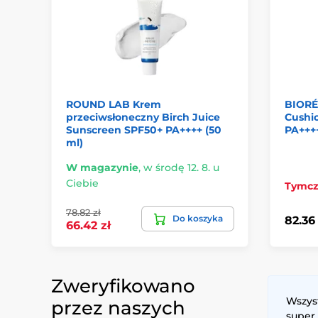
ROUND LAB Krem
BIORÉ
przeciwsłoneczny Birch Juice
Cushi
Sunscreen SPF50+ PA++++ (50
PA++++
ml)
W magazynie
,
w środę 12. 8. u
Ciebie
Tymcz
78.82 zł
Do koszyka
82.36 
66.42 zł
Zweryfikowano
Wszys
przez naszych
super