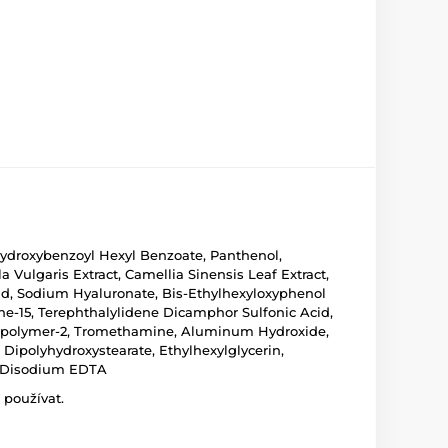
Hydroxybenzoyl Hexyl Benzoate, Panthenol,
Vulgaris Extract, Camellia Sinensis Leaf Extract,
cid, Sodium Hyaluronate, Bis-Ethylhexyloxyphenol
ne-15, Terephthalylidene Dicamphor Sulfonic Acid,
osspolymer-2, Tromethamine, Aluminum Hydroxide,
2 Dipolyhydroxystearate, Ethylhexylglycerin,
l, Disodium EDTA
 používat.