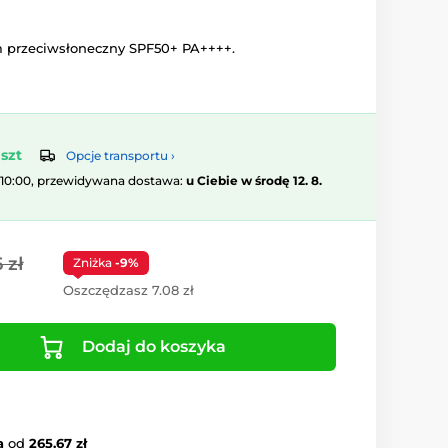
 przeciwsłoneczny SPF50+ PA++++.
szt
Opcje transportu ›
 10:00, przewidywana dostawa:
u Ciebie w środę 12. 8.
 zł
Zniżka
-9%
Oszczędzasz 7.08 zł
Dodaj do koszyka
a
od
265.67 zł