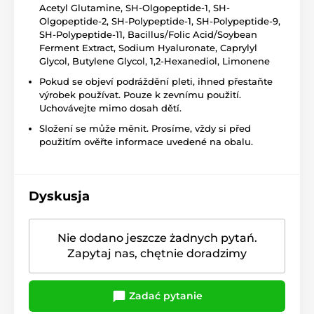
Acetyl Glutamine, SH-Olgopeptide-1, SH-
Olgopeptide-2, SH-Polypeptide-1, SH-Polypeptide-9,
SH-Polypeptide-11, Bacillus/Folic Acid/Soybean
Ferment Extract, Sodium Hyaluronate, Caprylyl
Glycol, Butylene Glycol, 1,2-Hexanediol, Limonene
Pokud se objeví podráždění pleti, ihned přestaňte
výrobek používat. Pouze k zevnímu použití.
Uchovávejte mimo dosah dětí.
Složení se může měnit. Prosíme, vždy si před
použitím ověřte informace uvedené na obalu.
Dyskusja
Nie dodano jeszcze żadnych pytań.
Zapytaj nas, chętnie doradzimy
Zadać pytanie