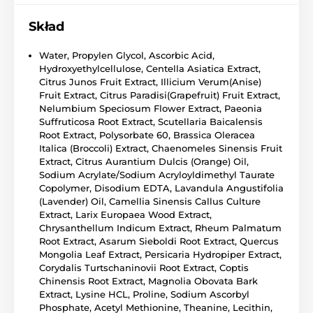
Skład
Water, Propylen Glycol, Ascorbic Acid,
Hydroxyethylcellulose, Centella Asiatica Extract,
Citrus Junos Fruit Extract, Illicium Verum(Anise)
Fruit Extract, Citrus Paradisi(Grapefruit) Fruit Extract,
Nelumbium Speciosum Flower Extract, Paeonia
Suffruticosa Root Extract, Scutellaria Baicalensis
Root Extract, Polysorbate 60, Brassica Oleracea
Italica (Broccoli) Extract, Chaenomeles Sinensis Fruit
Extract, Citrus Aurantium Dulcis (Orange) Oil,
Sodium Acrylate/Sodium Acryloyldimethyl Taurate
Copolymer, Disodium EDTA, Lavandula Angustifolia
(Lavender) Oil, Camellia Sinensis Callus Culture
Extract, Larix Europaea Wood Extract,
Chrysanthellum Indicum Extract, Rheum Palmatum
Root Extract, Asarum Sieboldi Root Extract, Quercus
Mongolia Leaf Extract, Persicaria Hydropiper Extract,
Corydalis Turtschaninovii Root Extract, Coptis
Chinensis Root Extract, Magnolia Obovata Bark
Extract, Lysine HCL, Proline, Sodium Ascorbyl
Phosphate, Acetyl Methionine, Theanine, Lecithin,