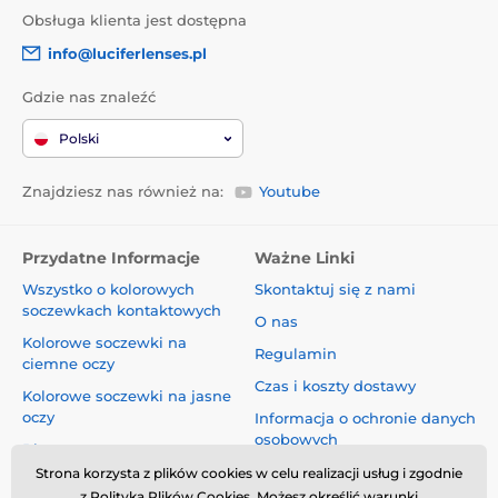
Obsługa klienta jest dostępna
info@luciferlenses.pl
Gdzie nas znaleźć
Polski
Znajdziesz nas również na:
Youtube
Przydatne Informacje
Ważne Linki
Wszystko o kolorowych
Skontaktuj się z nami
soczewkach kontaktowych
O nas
Kolorowe soczewki na
Regulamin
ciemne oczy
Czas i koszty dostawy
Kolorowe soczewki na jasne
oczy
Informacja o ochronie danych
osobowych
Blog
Reklamacje i Odstąpienie od
Strona korzysta z plików cookies w celu realizacji usług i zgodnie
Umowy
z Polityką Plików Cookies. Możesz określić warunki