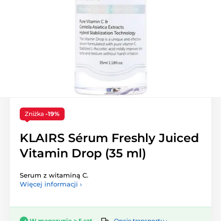
Zniżka
-19%
KLAIRS Sérum Freshly Juiced
Vitamin Drop (35 ml)
Serum z witaminą C.
Więcej informacji ›
Opcje transportu ›
W magazynie > 5 szt