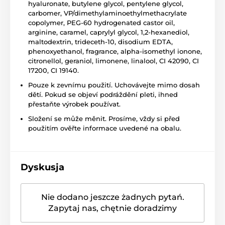
hyaluronate, butylene glycol, pentylene glycol,
carbomer, VP/dimethylaminoethylmethacrylate
copolymer, PEG-60 hydrogenated castor oil,
arginine, caramel, caprylyl glycol, 1,2-hexanediol,
maltodextrin, trideceth-10, disodium EDTA,
phenoxyethanol, fragrance, alpha-isomethyl ionone,
citronellol, geraniol, limonene, linalool, CI 42090, CI
17200, CI 19140.
Pouze k zevnímu použití. Uchovávejte mimo dosah
dětí. Pokud se objeví podráždění pleti, ihned
přestaňte výrobek používat.
Složení se může měnit. Prosíme, vždy si před
použitím ověřte informace uvedené na obalu.
Dyskusja
Nie dodano jeszcze żadnych pytań.
Zapytaj nas, chętnie doradzimy