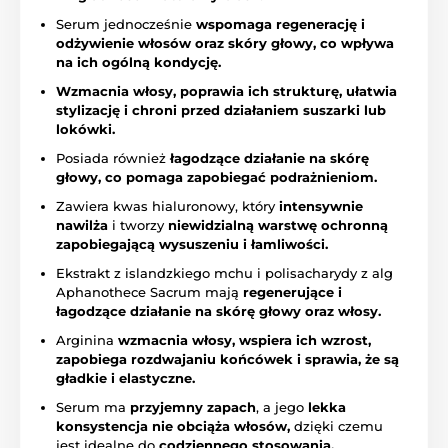
Serum jednocześnie
wspomaga regenerację i
odżywienie włosów oraz skóry głowy, co wpływa
na ich ogólną kondycję.
Wzmacnia włosy, poprawia ich strukturę, ułatwia
stylizację i chroni przed działaniem suszarki lub
lokówki.
Posiada również
łagodzące działanie na skórę
głowy, co pomaga zapobiegać podrażnieniom.
Zawiera kwas hialuronowy, który
intensywnie
nawilża
i tworzy
niewidzialną warstwę ochronną
zapobiegającą wysuszeniu i łamliwości.
Ekstrakt z islandzkiego mchu i polisacharydy z alg
Aphanothece Sacrum mają
regenerujące i
łagodzące działanie na skórę głowy oraz włosy.
Arginina
wzmacnia włosy, wspiera ich wzrost,
zapobiega rozdwajaniu końcówek i sprawia, że są
gładkie i elastyczne.
Serum ma
przyjemny zapach
, a jego
lekka
konsystencja nie obciąża włosów,
dzięki czemu
jest idealne do
codziennego stosowania.