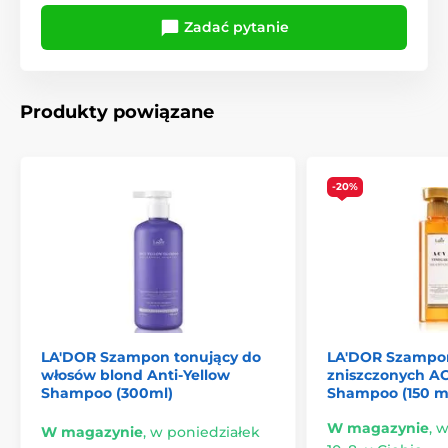
Zadać pytanie
Produkty powiązane
-20%
LA'DOR Szampon tonujący do
LA'DOR Szampo
włosów blond Anti-Yellow
zniszczonych A
Shampoo (300ml)
Shampoo (150 m
W magazynie
,
w
W magazynie
,
w poniedziałek