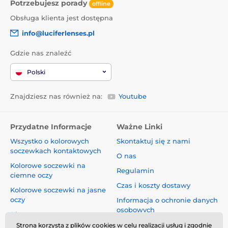
Potrzebujesz porady
offline
Obsługa klienta jest dostępna
info@luciferlenses.pl
Gdzie nas znaleźć
Polski
Znajdziesz nas również na:
Youtube
Przydatne Informacje
Ważne Linki
Wszystko o kolorowych
Skontaktuj się z nami
soczewkach kontaktowych
O nas
Kolorowe soczewki na
Regulamin
ciemne oczy
Czas i koszty dostawy
Kolorowe soczewki na jasne
oczy
Informacja o ochronie danych
osobowych
Blog
Reklamacje i Odstąpienie od
Strona korzysta z plików cookies w celu realizacji usług i zgodnie