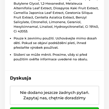
Butylene Glycol, 1,2-Hexanediol, Melaleuca
Alternifolia Leaf Extract, Diospyros Kaki Fruit Extract,
Camellia Japonica Leaf Extract, Ceratonia Siliqua
Fruit Extract, Centella Asiatica Extract, Benzyl
Salicylate, Citronellol, Limonene, Geraniol,
Hexylcinnamal, Linalool, Hydroxycitronellal, Ci 19140,
Ci 42053.
Pouze k zevnímu použití. Uchovávejte mimo dosah
dětí. Pokud se objeví podráždění pleti, ihned
přestaňte výrobek používat.
Složení se může měnit. Prosíme, vždy si před
použitím ověřte informace uvedené na obalu.
Dyskusja
Nie dodano jeszcze żadnych pytań.
Zapytaj nas, chętnie doradzimy