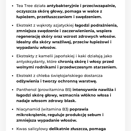
Tea Tree działa
antybakteryjnie i przeciwzapalnie,
oczyszcza skórę głowy, pomaga w walce z
łupieżem, przetłuszczaniem i swędzeniem.
Ekstrakt z wąkroty azjatyckiej
łagodzi podrażnienia,
zmniejsza swędzenie i zaczerwienienia, wspiera
regenerację skóry oraz wzrost zdrowych włosów.
Idealny dla skóry wrażliwej, przeciw łupieżowi i
wypadaniu włosów.
Ekstrakty z kamelii japońskiej i kaki działają jako
antyoksydanty, które
chronią skórę i włosy przed
wolnymi rodnikami i przedwczesnym starzeniem.
Ekstrakt z chleba świętojańskiego dostarcza
odżywienia i tworzy ochronną warstwę.
Panthenol (prowitamina B5)
intensywnie nawilża i
łagodzi skórę głowy, wzmacnia włókno włosa i
nadaje włosom zdrowy blask.
Niacynamid (witamina B3)
poprawia
mikrokrążenie, reguluje produkcję sebum i
zmniejsza wypadanie włosów.
Kwas salicylowy
delikatnie złuszcza, pomaga