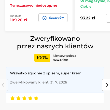
W magazynie
,
w
Tymczasowo niedostępne
Ciebie
119.85 zł
Szczegóły
93.22 zł
109.20 zł
Zweryfikowano
przez naszych klientów
klientów poleca
100%
nasz sklep
Wszystko zgodnie z opisem, super krem
Zweryfikowany klient, 31. 7. 2026