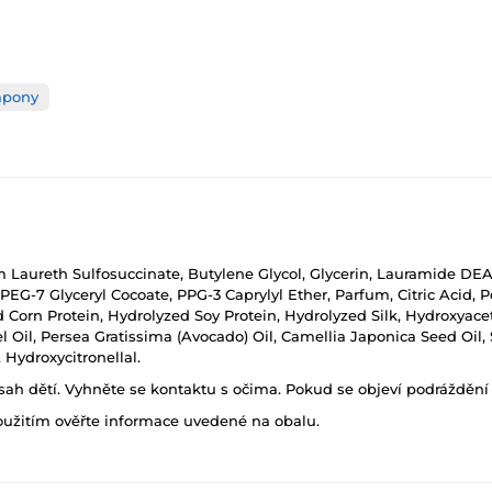
pony
 Laureth Sulfosuccinate, Butylene Glycol, Glycerin, Lauramide DE
EG-7 Glyceryl Cocoate, PPG-3 Caprylyl Ether, Parfum, Citric Acid, 
 Corn Protein, Hydrolyzed Soy Protein, Hydrolyzed Silk, Hydroxya
l Oil, Persea Gratissima (Avocado) Oil, Camellia Japonica Seed Oil
 Hydroxycitronellal.
h dětí. Vyhněte se kontaktu s očima. Pokud se objeví podráždění p
oužitím ověřte informace uvedené na obalu.