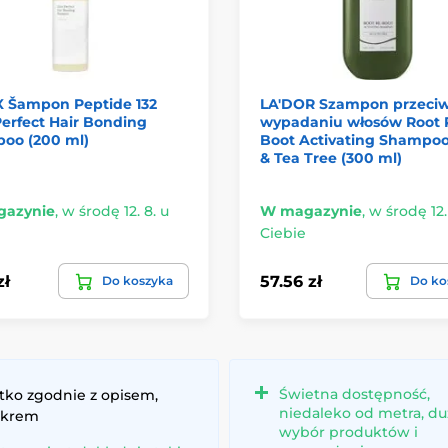
 Šampon Peptide 132
LA'DOR Szampon przeci
Perfect Hair Bonding
wypadaniu włosów Root 
oo (200 ml)
Boot Activating Shampoo
& Tea Tree (300 ml)
azynie
,
w środę 12. 8. u
W magazynie
,
w środę 12.
Ciebie
zł
57.56 zł
Do koszyka
Do ko
Świetna dostępność,
tko zgodnie z opisem,
niedaleko od metra, du
 krem
wybór produktów i