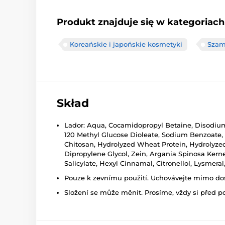
Produkt znajduje się w kategoriach
Koreańskie i japońskie kosmetyki
Szam
Skład
Lador: Aqua, Cocamidopropyl Betaine, Disodium
120 Methyl Glucose Dioleate, Sodium Benzoate, P
Chitosan, Hydrolyzed Wheat Protein, Hydrolyzed
Dipropylene Glycol, Zein, Argania Spinosa Kerne
Salicylate, Hexyl Cinnamal, Citronellol, Lysmeral,
Pouze k zevnímu použití. Uchovávejte mimo dosa
Složení se může měnit. Prosíme, vždy si před p