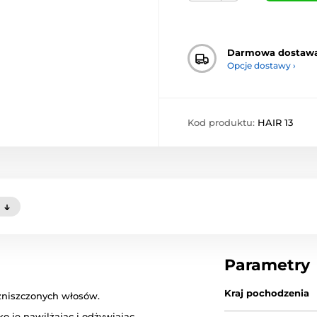
Darmowa dostaw
Opcje dostawy ›
Kod produktu:
HAIR 13
)
Parametry
Kraj pochodzenia
zniszczonych włosów.
o je nawilżając i odżywiając.