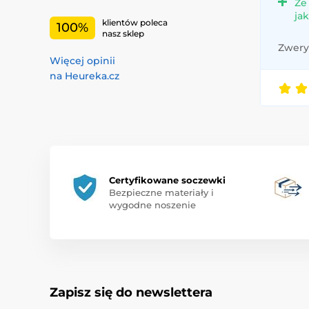
Że
ja
klientów poleca
100%
nasz sklep
Zweryf
Więcej opinii
na Heureka.cz
Certyfikowane soczewki
Bezpieczne materiały i
wygodne noszenie
Zapisz się do newslettera