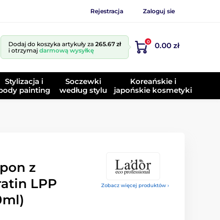
Rejestracja
Zaloguj sie
0
Dodaj do koszyka artykuły za
265.67 zł
0.00 zł
i otrzymaj
darmową wysyłkę
Stylizacja i
Soczewki
Koreańskie i
body painting
według stylu
japońskie kosmetyki
pon z
ratin LPP
Zobacz więcej produktów ›
0ml)