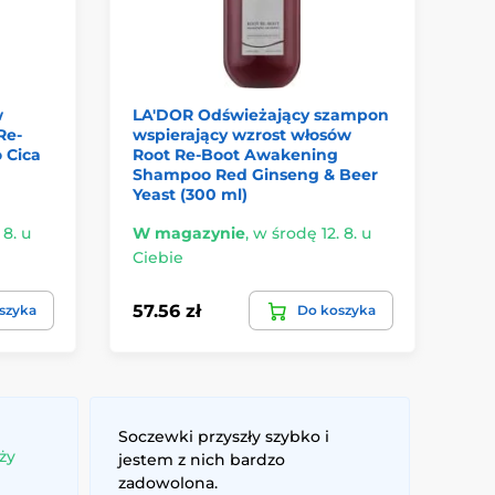
w
LA'DOR Odświeżający szampon
LA
Re-
wspierający wzrost włosów
Wo
 Cica
Root Re-Boot Awakening
ml
Shampoo Red Ginseng & Beer
Yeast (300 ml)
 8. u
W magazynie
,
w środę 12. 8. u
W 
Ciebie
Ci
57.56 zł
57
szyka
Do koszyka
Soczewki przyszły szybko i
ży
jestem z nich bardzo
zadowolona.