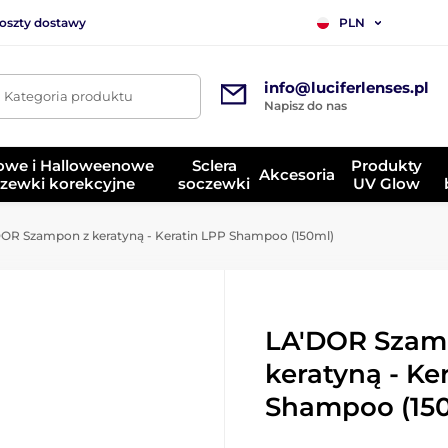
koszty dostawy
PLN
info@luciferlenses.pl
. Kategoria produktu
Napisz do nas
owe i Halloweenowe
Sclera
Produkty
Akcesoria
zewki korekcyjne
soczewki
UV Glow
OR Szampon z keratyną - Keratin LPP Shampoo (150ml)
LA'DOR Szam
keratyną - Ke
Shampoo (15