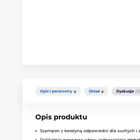
Opis i parametry
Skład
Dyskusja
(0
Opis produktu
Szampon z keratyną odpowiedni dla suchych i 
Delikatnie oczyszcza włosy, jednocześnie głębok