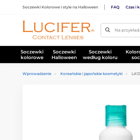
Soczewki Kolorowe i style na Halloween
FAQ
Czas i 
Na przykład
Soczewki
Soczewki
Soczewki
Kolor
kolorowe
Halloween
według koloru
soc
Wprowadzenie
Koreańskie i japońskie kosmetyki
LA'D