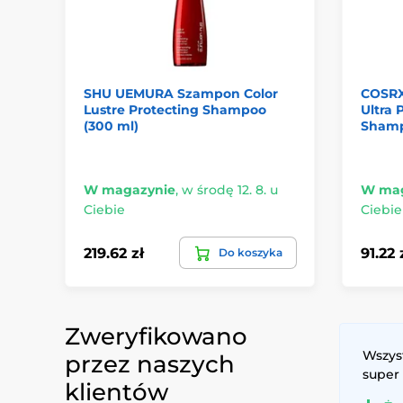
SHU UEMURA Szampon Color
COSRX
Lustre Protecting Shampoo
Ultra 
(300 ml)
Shamp
W magazynie
,
w środę 12. 8. u
W mag
Ciebie
Ciebie
219.62 zł
91.22 
Do koszyka
Zweryfikowano
Wszys
przez naszych
super
klientów