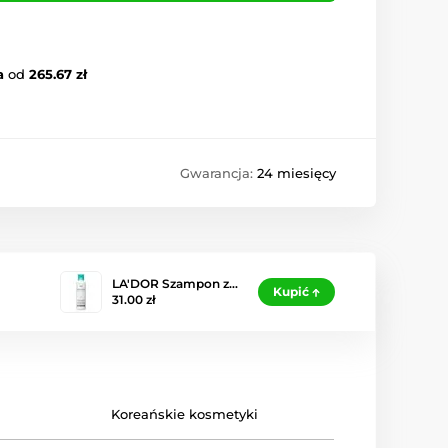
a
od
265.67 zł
Gwarancja:
24 miesięcy
LA'DOR Szampon z…
Kupić
31.00 zł
Koreańskie kosmetyki