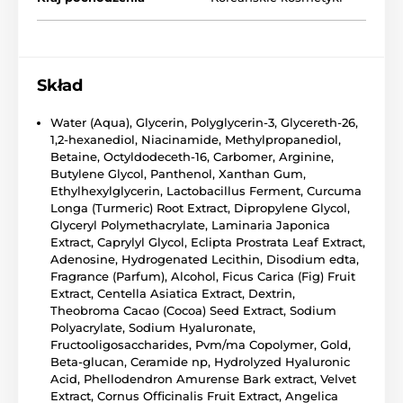
Skład
Water (Aqua), Glycerin, Polyglycerin-3, Glycereth-26,
1,2-hexanediol, Niacinamide, Methylpropanediol,
Betaine, Octyldodeceth-16, Carbomer, Arginine,
Butylene Glycol, Panthenol, Xanthan Gum,
Ethylhexylglycerin, Lactobacillus Ferment, Curcuma
Longa (Turmeric) Root Extract, Dipropylene Glycol,
Glyceryl Polymethacrylate, Laminaria Japonica
Extract, Caprylyl Glycol, Eclipta Prostrata Leaf Extract,
Adenosine, Hydrogenated Lecithin, Disodium edta,
Fragrance (Parfum), Alcohol, Ficus Carica (Fig) Fruit
Extract, Centella Asiatica Extract, Dextrin,
Theobroma Cacao (Cocoa) Seed Extract, Sodium
Polyacrylate, Sodium Hyaluronate,
Fructooligosaccharides, Pvm/ma Copolymer, Gold,
Beta-glucan, Ceramide np, Hydrolyzed Hyaluronic
Acid, Phellodendron Amurense Bark extract, Velvet
Extract, Cornus Officinalis Fruit Extract, Angelica