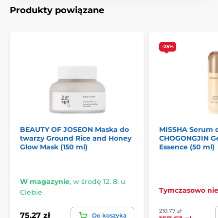
Produkty powiązane
-25%
BEAUTY OF JOSEON Maska do
MISSHA Serum d
twarzy Ground Rice and Honey
CHOGONGJIN Ge
Glow Mask (150 ml)
Essence (50 ml)
W magazynie
,
w środę 12. 8. u
Tymczasowo ni
Ciebie
210.77 zł
75.27 zł
Do koszyka