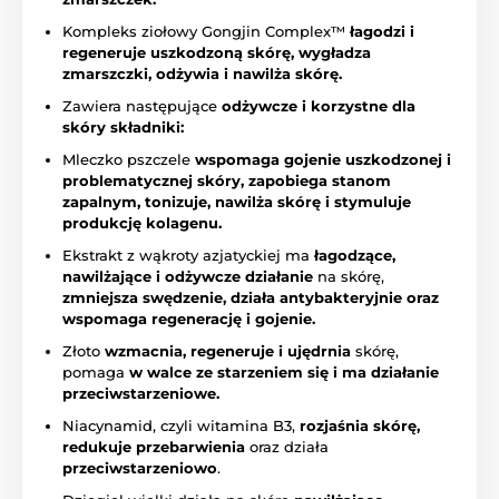
Kompleks ziołowy Gongjin Complex™
łagodzi i
regeneruje uszkodzoną skórę, wygładza
zmarszczki, odżywia i nawilża skórę.
Zawiera następujące
odżywcze i korzystne dla
skóry składniki:
Mleczko pszczele
wspomaga gojenie uszkodzonej i
problematycznej skóry, zapobiega stanom
zapalnym, tonizuje, nawilża skórę i stymuluje
produkcję kolagenu.
Ekstrakt z wąkroty azjatyckiej ma
łagodzące,
nawilżające i odżywcze działanie
na skórę,
zmniejsza swędzenie, działa antybakteryjnie oraz
wspomaga regenerację i gojenie.
Złoto
wzmacnia, regeneruje i ujędrnia
skórę,
pomaga
w walce ze starzeniem się i ma działanie
przeciwstarzeniowe.
Niacynamid, czyli witamina B3,
rozjaśnia skórę,
redukuje przebarwienia
oraz działa
przeciwstarzeniowo
.