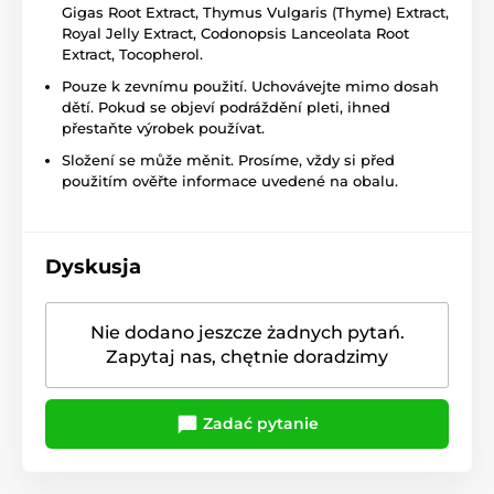
Gigas Root Extract, Thymus Vulgaris (Thyme) Extract,
Royal Jelly Extract, Codonopsis Lanceolata Root
Extract, Tocopherol.
Pouze k zevnímu použití. Uchovávejte mimo dosah
dětí. Pokud se objeví podráždění pleti, ihned
přestaňte výrobek používat.
Složení se může měnit. Prosíme, vždy si před
použitím ověřte informace uvedené na obalu.
Dyskusja
Nie dodano jeszcze żadnych pytań.
Zapytaj nas, chętnie doradzimy
Zadać pytanie