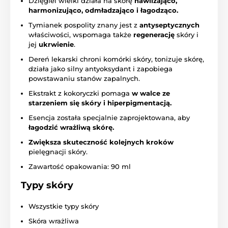
Dzięgiel wielki działa na skórę
nawilżająco,
harmonizująco, odmładzająco i łagodząco.
Tymianek pospolity znany jest z
antyseptycznych
właściwości, wspomaga także
regenerację
skóry i
jej
ukrwienie
.
Dereń lekarski chroni komórki skóry, tonizuje skórę,
działa jako silny antyoksydant i zapobiega
powstawaniu stanów zapalnych.
Ekstrakt z kokoryczki pomaga
w walce ze
starzeniem się skóry i hiperpigmentacją.
Esencja została specjalnie zaprojektowana, aby
łagodzić wrażliwą skórę.
Zwiększa skuteczność kolejnych kroków
pielęgnacji skóry.
Zawartość opakowania: 90 ml
Typy skóry
Wszystkie typy skóry
Skóra wrażliwa