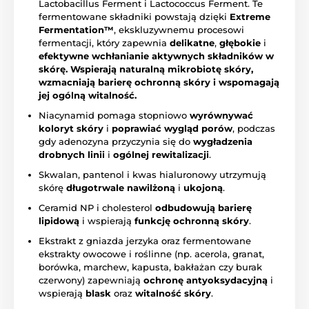
Lactobacillus Ferment i Lactococcus Ferment. Te
fermentowane składniki powstają dzięki
Extreme
Fermentation™
, ekskluzywnemu procesowi
fermentacji, który zapewnia
delikatne
,
głębokie
i
efektywne wchłanianie
aktywnych składników w
skórę.
Wspierają naturalną mikrobiotę skóry,
wzmacniają barierę ochronną skóry i wspomagają
jej ogólną witalność.
Niacynamid pomaga stopniowo
wyrównywać
koloryt skóry
i
poprawiać wygląd porów
, podczas
gdy adenozyna przyczynia się do
wygładzenia
drobnych linii
i
ogólnej rewitalizacji
.
Skwalan, pantenol i kwas hialuronowy utrzymują
skórę
długotrwale nawilżoną
i
ukojoną
.
Ceramid NP i cholesterol
odbudowują barierę
lipidową
i wspierają
funkcję ochronną skóry
.
Ekstrakt z gniazda jerzyka oraz fermentowane
ekstrakty owocowe i roślinne (np. acerola, granat,
borówka, marchew, kapusta, bakłażan czy burak
czerwony) zapewniają
ochronę antyoksydacyjną
i
wspierają
blask
oraz
witalność skóry
.