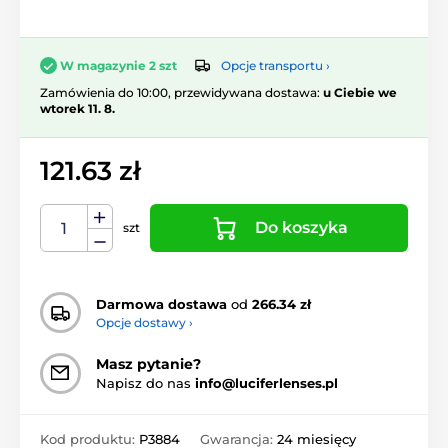
Opcje transportu ›
W magazynie 2 szt
Zamówienia do 10:00, przewidywana dostawa:
u Ciebie we
wtorek 11. 8.
121.63 zł
Do koszyka
szt
Darmowa dostawa
od
266.34 zł
Opcje dostawy ›
Masz pytanie?
Napisz do nas
info@luciferlenses.pl
Kod produktu:
P3884
Gwarancja:
24 miesięcy