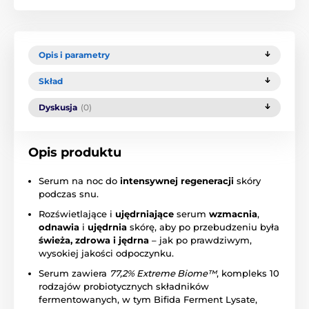
Opis i parametry
Skład
Dyskusja
(0)
Opis produktu
Serum na noc do
intensywnej regeneracji
skóry
podczas snu.
Rozświetlające i
ujędrniające
serum
wzmacnia
,
odnawia
i
ujędrnia
skórę, aby po przebudzeniu była
świeża, zdrowa i jędrna
– jak po prawdziwym,
wysokiej jakości odpoczynku.
Serum zawiera
77,2% Extreme Biome™
, kompleks 10
rodzajów probiotycznych składników
fermentowanych, w tym Bifida Ferment Lysate,