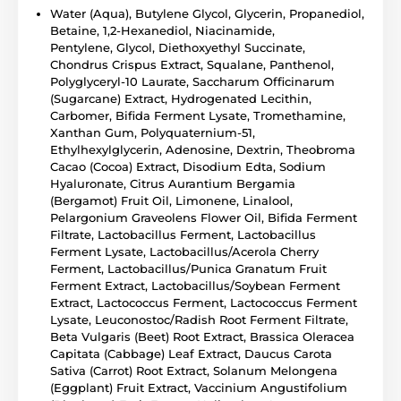
Water (Aqua), Butylene Glycol, Glycerin, Propanediol,
Betaine, 1,2-Hexanediol, Niacinamide,
Pentylene, Glycol, Diethoxyethyl Succinate,
Chondrus Crispus Extract, Squalane, Panthenol,
Polyglyceryl-10 Laurate, Saccharum Officinarum
(Sugarcane) Extract, Hydrogenated Lecithin,
Carbomer, Bifida Ferment Lysate, Tromethamine,
Xanthan Gum, Polyquaternium-51,
Ethylhexylglycerin, Adenosine, Dextrin, Theobroma
Cacao (Cocoa) Extract, Disodium Edta, Sodium
Hyaluronate, Citrus Aurantium Bergamia
(Bergamot) Fruit Oil, Limonene, Linalool,
Pelargonium Graveolens Flower Oil, Bifida Ferment
Filtrate, Lactobacillus Ferment, Lactobacillus
Ferment Lysate, Lactobacillus/Acerola Cherry
Ferment, Lactobacillus/Punica Granatum Fruit
Ferment Extract, Lactobacillus/Soybean Ferment
Extract, Lactococcus Ferment, Lactococcus Ferment
Lysate, Leuconostoc/Radish Root Ferment Filtrate,
Beta Vulgaris (Beet) Root Extract, Brassica Oleracea
Capitata (Cabbage) Leaf Extract, Daucus Carota
Sativa (Carrot) Root Extract, Solanum Melongena
(Eggplant) Fruit Extract, Vaccinium Angustifolium