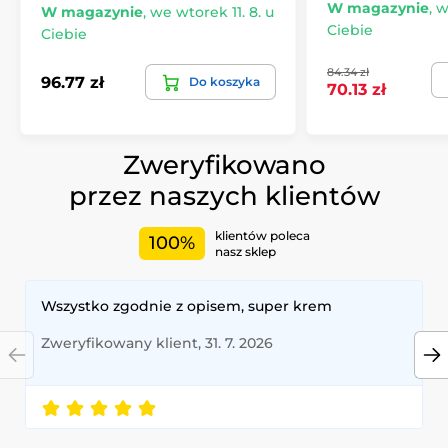
W magazynie
,
w
W magazynie
,
we wtorek 11. 8. u
Ciebie
Ciebie
84.34 zł
96.77 zł
Do koszyka
70.13 zł
Zweryfikowano
przez naszych klientów
klientów poleca
100%
nasz sklep
Wszystko zgodnie z opisem, super krem
Zweryfikowany klient, 31. 7. 2026