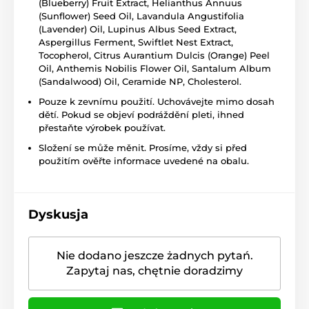
(Blueberry) Fruit Extract, Helianthus Annuus
(Sunflower) Seed Oil, Lavandula Angustifolia
(Lavender) Oil, Lupinus Albus Seed Extract,
Aspergillus Ferment, Swiftlet Nest Extract,
Tocopherol, Citrus Aurantium Dulcis (Orange) Peel
Oil, Anthemis Nobilis Flower Oil, Santalum Album
(Sandalwood) Oil, Ceramide NP, Cholesterol.
Pouze k zevnímu použití. Uchovávejte mimo dosah
dětí. Pokud se objeví podráždění pleti, ihned
přestaňte výrobek používat.
Složení se může měnit. Prosíme, vždy si před
použitím ověřte informace uvedené na obalu.
Dyskusja
Nie dodano jeszcze żadnych pytań.
Zapytaj nas, chętnie doradzimy