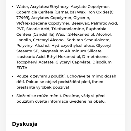
Water, Acrylates/Ethylhexyl Acrylate Copolymer,
Copernicia Cerifera (Carnauba) Wax, Iron Oxides(CI
77499), Acrylates Copolymer, Glycerin,
VP/Hexadecene Copolymer, Beeswax, Palmitic Acid,
PVP, Stearic Acid, Triethanolamine, Euphorbia
Cerifera (Candelilla) Wax, 1,2-Hexanediol, Alcohol,
Lanolin, Cetearyl Alcohol, Sorbitan Sesquioleate,
Polyvinyl Alcohol, Hydroxyethylcellulose, Glyceryl
Stearate SE, Magnesium Aluminum Silicate,
Isostearic Acid, Ethyl Hexanediol, Dimethicone,
Tocopheryl Acetate, Glyceryl Caprylate, Disodium
EDTA
Pouze k zevnímu použití. Uchovávejte mimo dosah
dětí. Pokud se objeví podráždění pleti, ihned
přestaňte výrobek používat
Složení se může měnit. Prosíme, vždy si před
použitím ověřte informace uvedené na obalu.
Dyskusja