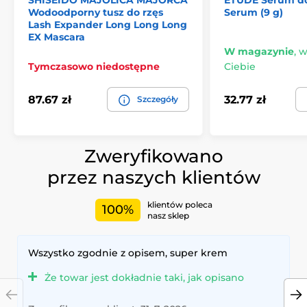
SHISEIDO MAJOLICA MAJORCA
ETUDE Serum do
Wodoodporny tusz do rzęs
Serum (9 g)
Lash Expander Long Long Long
EX Mascara
W magazynie
,
w
Tymczasowo niedostępne
Ciebie
87.67 zł
32.77 zł
Szczegóły
Zweryfikowano
przez naszych klientów
klientów poleca
100%
nasz sklep
Wszystko zgodnie z opisem, super krem
Że towar jest dokładnie taki, jak opisano