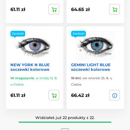
61.11 zł
64.65 zł
Zerówki
Zerówki
NEW YORK N BLUE
GEMINI LIGHT BLUE
soczewki kolorowe
soczewki kolorowe
W magazynie
,
w środę 12. 8.
10 dni
,
we wtorek 25. 8. u
u Ciebie
Ciebie
61.11 zł
66.42 zł
Widziałeś już 22 produkty z 22.