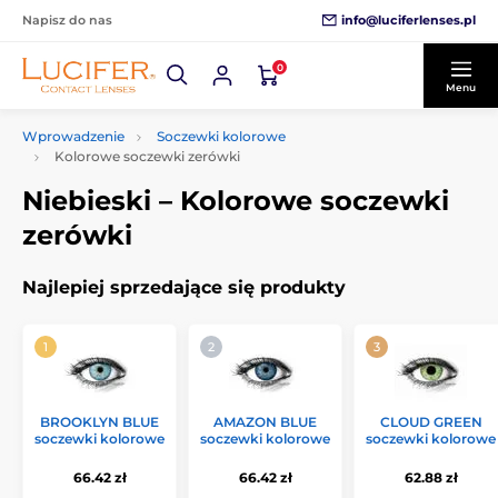
info@luciferlenses.pl
Napisz do nas
0
Menu
Wprowadzenie
Soczewki kolorowe
Kolorowe soczewki zerówki
Niebieski – Kolorowe soczewki
zerówki
Najlepiej sprzedające się produkty
BROOKLYN BLUE
AMAZON BLUE
CLOUD GREEN
soczewki kolorowe
soczewki kolorowe
soczewki kolorowe
66.42 zł
66.42 zł
62.88 zł