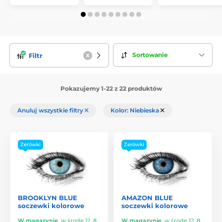
Sortowanie
Filtr
Pokazujemy 1-22 z 22 produktów
Anuluj wszystkie filtry
Kolor: Niebieska
Zerówki
Zerówki
BROOKLYN BLUE
AMAZON BLUE
soczewki kolorowe
soczewki kolorowe
W magazynie
,
w środę 12. 8.
W magazynie
,
w środę 12. 8.