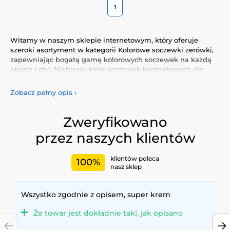
1
Witamy w naszym sklepie internetowym, który oferuje
szeroki asortyment w kategorii Kolorowe soczewki zerówki,
zapewniając bogatą gamę kolorowych soczewek na każdą
okazję i styl. Niebieski kolor soczewek kontaktowych nie
tylko podkreśli Twój naturalny wygląd, ale także pozwoli Ci
wyrazić swoją osobowość i wyjątkowość.
Zobacz pełny opis
›
Odkryj naszą różnorodną ofertę kolorowych soczewek, które
gwarantują komfort i bezpieczeństwo przez cały dzień.
Zweryfikowano
Dodaj trochę koloru do swojego życia dzięki naszym
przez naszych klientów
wysokiej jakości soczewkom, spełniającym najwyższe
standardy jakości i wygody.
klientów poleca
100%
nasz sklep
Wszystko zgodnie z opisem, super krem
Że towar jest dokładnie taki, jak opisano