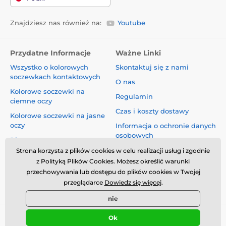
Znajdziesz nas również na:
Youtube
Przydatne Informacje
Ważne Linki
Wszystko o kolorowych
Skontaktuj się z nami
soczewkach kontaktowych
O nas
Kolorowe soczewki na
Regulamin
ciemne oczy
Czas i koszty dostawy
Kolorowe soczewki na jasne
oczy
Informacja o ochronie danych
osobowych
Blog
Reklamacje i Odstąpienie od
Strona korzysta z plików cookies w celu realizacji usług i zgodnie
Umowy
z Polityką Plików Cookies. Możesz określić warunki
przechowywania lub dostępu do plików cookies w Twojej
Bezpieczeństwo i jakość bez
przeglądarce
Dowiedz się więcej
.
kompromisów
nie
Ok
© 2026 www.luciferlenses.pl ⦁ Utworzono e-sklep
SIMPLIA.cz