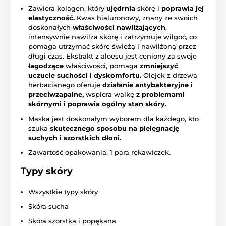
Zawiera kolagen, który
ujędrnia
skórę i
poprawia jej
elastyczność.
Kwas hialuronowy, znany ze swoich
doskonałych
właściwości nawilżających
,
intensywnie nawilża skórę i zatrzymuje wilgoć, co
pomaga utrzymać skórę świeżą i nawilżoną przez
długi czas. Ekstrakt z aloesu jest ceniony za swoje
łagodzące
właściwości, pomaga
zmniejszyć
uczucie suchości i dyskomfortu.
Olejek z drzewa
herbacianego oferuje
działanie antybakteryjne i
przeciwzapalne,
wspiera walkę
z problemami
skórnymi i poprawia ogólny stan skóry.
Maska jest doskonałym wyborem dla każdego, kto
szuka
skutecznego sposobu na pielęgnację
suchych i szorstkich dłoni.
Zawartość opakowania: 1 para rękawiczek.
Typy skóry
Wszystkie typy skóry
Skóra sucha
Skóra szorstka i popękana