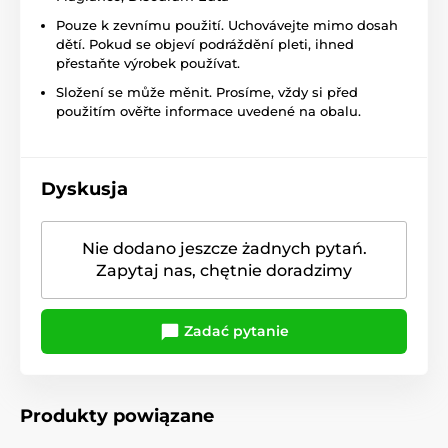
Pouze k zevnímu použití. Uchovávejte mimo dosah
dětí. Pokud se objeví podráždění pleti, ihned
přestaňte výrobek používat.
Složení se může měnit. Prosíme, vždy si před
použitím ověřte informace uvedené na obalu.
Dyskusja
Nie dodano jeszcze żadnych pytań.
Zapytaj nas, chętnie doradzimy
Zadać pytanie
Produkty powiązane