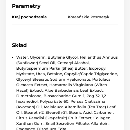
Parametry
Kraj pochodzenia
Koreańskie kosmetyki
Skład
Water, Glycerin, Butylene Glycol, Helianthus Annuus
(Sunflower) Seed Oil, Cetearyl Alcohol,
Butyrospermum Parkii (Shea) Butter, Isopropyl
Myristate, Urea, Betaine, Caprylic/Capric Triglyceride,
Glyceryl Stearate, Sodium Hyaluronate, Portulaca
Oleracea Extract, Hamamelis Virginiana (Witch
Hazel) Extract, Aloe Barbadensis Leaf Extract,
Dimethicone, Biosaccharide Gum-1, Peg-32, 1,2-
hexanediol, Polysorbate 60, Persea Gratissima
(Avocado) Oil, Melaleuca Alternifolia (Tea Tree) Leaf
Oil, Steareth-2, Steareth-21, Stearic Acid, Carbomer,
Citrus Paradisi (Grapefruit) Fruit Extract, Collagen,
Xanthan Gum, Snail Secretion Filtrate, Allantoin,
Fragrance, Disodium Edta