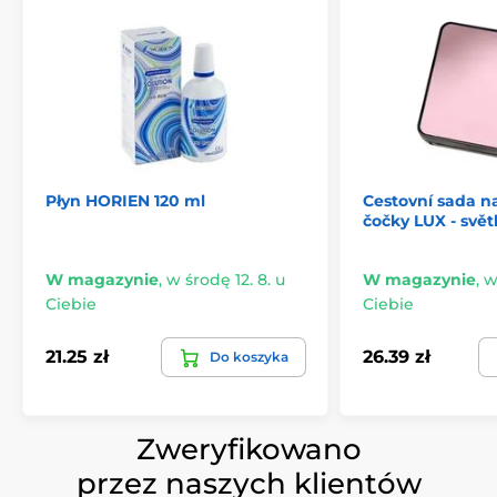
Płyn HORIEN 120 ml
Cestovní sada n
čočky LUX - svět
W magazynie
,
w środę 12. 8. u
W magazynie
,
w
Ciebie
Ciebie
21.25 zł
26.39 zł
Do koszyka
Zweryfikowano
przez naszych klientów