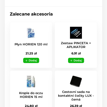
Zalecane akcesoria
Zestaw PINCETA +
Płyn HORIEN 120 ml
APLIKATOR
21.25 zł
6.91 zł
Dodaj
Dodaj
Cestovní sada na
Krople do oczu
kontaktní čočky LUX -
HORIEN 15 ml
černá
24.80 zł
26.39 zł