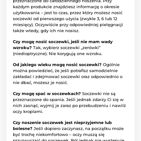
przeznaczone do całodziennego noszenia. Przy
każdym produkcie znajdziesz informację o okresie
użytkowania – jest to czas, przez który możesz nosić
soczewki od pierwszego użycia (zwykle 3, 6 lub 12
miesięcy). Oczywiście przy odpowiedniej pielęgnacji
także wtedy, gdy ich nie nosisz.
Czy mogę nosić soczewki, jeśli nie mam wady
wzroku?
Tak, wybierz soczewki „zerówki”
(niedioptryczne). Nie korygują one wzroku.
Od jakiego wieku mogę nosić soczewki?
Ogólnie
można powiedzieć, że jeśli potrafisz samodzielnie
zakładać i zdejmować soczewki oraz odpowiednio o
nie dbać, możesz je nosić.
Czy mogę spać w soczewkach?
Soczewki nie są
przeznaczone do spania. Jeśli jednak zdarzy Ci się w
nich zasnąć, wyjmij je zaraz po przebudzeniu i nawilż
oczy kroplami.
Czy noszenie soczewek jest nieprzyjemne lub
bolesne?
Jeśli dopiero zaczynasz, na początku może
być trochę niekomfortowo – oczy muszą się
przyzwyczaić do soczewek. Ból jednak nie występuje.