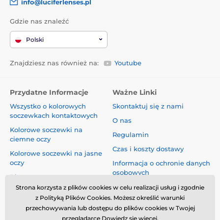
info@luciferlenses.pl
Gdzie nas znaleźć
Polski
Znajdziesz nas również na:
Youtube
Przydatne Informacje
Ważne Linki
Wszystko o kolorowych
Skontaktuj się z nami
soczewkach kontaktowych
O nas
Kolorowe soczewki na
Regulamin
ciemne oczy
Czas i koszty dostawy
Kolorowe soczewki na jasne
oczy
Informacja o ochronie danych
osobowych
Blog
Reklamacje i Odstąpienie od
Strona korzysta z plików cookies w celu realizacji usług i zgodnie
Umowy
z Polityką Plików Cookies. Możesz określić warunki
przechowywania lub dostępu do plików cookies w Twojej
Bezpieczeństwo i jakość bez
przeglądarce
Dowiedz się więcej
.
kompromisów