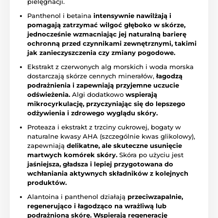
pielęgnacji.
Panthenol i betaina
intensywnie nawilżają i
pomagają zatrzymać wilgoć głęboko w skórze,
jednocześnie wzmacniając jej naturalną barierę
ochronną przed czynnikami zewnętrznymi, takimi
jak zanieczyszczenia czy zmiany pogodowe.
Ekstrakt z czerwonych alg morskich i woda morska
dostarczają skórze cennych minerałów,
łagodzą
podrażnienia i zapewniają przyjemne uczucie
odświeżenia.
Algi dodatkowo
wspierają
mikrocyrkulację, przyczyniając się do lepszego
odżywienia i zdrowego wyglądu skóry.
Proteaza i ekstrakt z trzciny cukrowej, bogaty w
naturalne kwasy AHA (szczególnie kwas glikolowy),
zapewniają
delikatne, ale skuteczne usunięcie
martwych komórek skóry.
Skóra po użyciu jest
jaśniejsza, gładsza i lepiej przygotowana do
wchłaniania aktywnych składników z kolejnych
produktów.
Alantoina i panthenol działają
przeciwzapalnie,
regenerująco i łagodząco na wrażliwą lub
podrażnioną skórę.
Wspierają regenerację