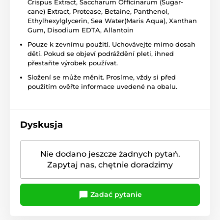
Crispus Extract, Saccharum Officinarum (Sugar-
cane) Extract, Protease, Betaine, Panthenol,
Ethylhexylglycerin, Sea Water(Maris Aqua), Xanthan
Gum, Disodium EDTA, Allantoin
Pouze k zevnímu použití. Uchovávejte mimo dosah
dětí. Pokud se objeví podráždění pleti, ihned
přestaňte výrobek používat.
Složení se může měnit. Prosíme, vždy si před
použitím ověřte informace uvedené na obalu.
Dyskusja
Nie dodano jeszcze żadnych pytań.
Zapytaj nas, chętnie doradzimy
Zadać pytanie