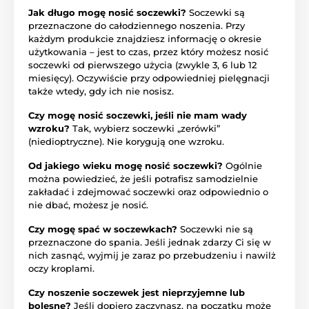
Jak długo mogę nosić soczewki?
Soczewki są
przeznaczone do całodziennego noszenia. Przy
każdym produkcie znajdziesz informację o okresie
użytkowania – jest to czas, przez który możesz nosić
soczewki od pierwszego użycia (zwykle 3, 6 lub 12
miesięcy). Oczywiście przy odpowiedniej pielęgnacji
także wtedy, gdy ich nie nosisz.
Czy mogę nosić soczewki, jeśli nie mam wady
wzroku?
Tak, wybierz soczewki „zerówki”
(niedioptryczne). Nie korygują one wzroku.
Od jakiego wieku mogę nosić soczewki?
Ogólnie
można powiedzieć, że jeśli potrafisz samodzielnie
zakładać i zdejmować soczewki oraz odpowiednio o
nie dbać, możesz je nosić.
Czy mogę spać w soczewkach?
Soczewki nie są
przeznaczone do spania. Jeśli jednak zdarzy Ci się w
nich zasnąć, wyjmij je zaraz po przebudzeniu i nawilż
oczy kroplami.
Czy noszenie soczewek jest nieprzyjemne lub
bolesne?
Jeśli dopiero zaczynasz, na początku może