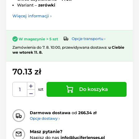
Wariant –
zerówki
Więcej informacji ›
Opcje transportu ›
W magazynie > 5 szt
Zamówienia do 7. 8. 10:00, przewidywana dostawa:
u Ciebie
we wtorek 11. 8.
70.13 zł
Do koszyka
szt
Darmowa dostawa
od
266.34 zł
Opcje dostawy ›
Masz pytanie?
Napisz do nas
info@luciferlenses.pl