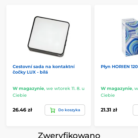
Cestovní sada na kontaktní
Płyn HORIEN 120
čočky LUX - bílá
W magazynie
,
we wtorek 11. 8. u
W magazynie
,
w
Ciebie
Ciebie
26.46 zł
21.31 zł
Do koszyka
Zweryfikowano