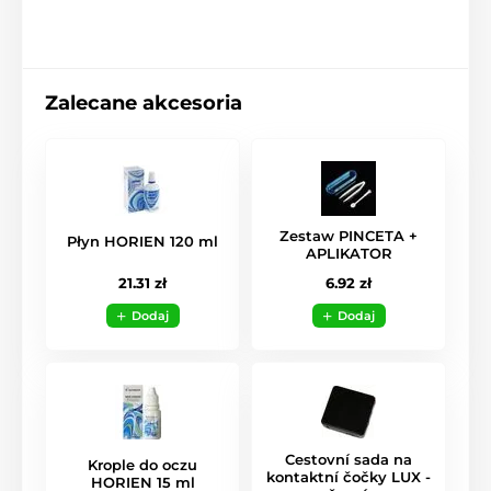
Zalecane akcesoria
Zestaw PINCETA +
Płyn HORIEN 120 ml
APLIKATOR
21.31 zł
6.92 zł
Dodaj
Dodaj
Cestovní sada na
Krople do oczu
kontaktní čočky LUX -
HORIEN 15 ml