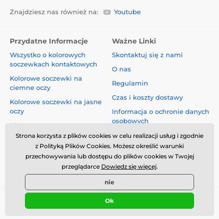
Znajdziesz nas również na:
Youtube
Przydatne Informacje
Ważne Linki
Wszystko o kolorowych
Skontaktuj się z nami
soczewkach kontaktowych
O nas
Kolorowe soczewki na
Regulamin
ciemne oczy
Czas i koszty dostawy
Kolorowe soczewki na jasne
oczy
Informacja o ochronie danych
osobowych
Blog
Reklamacje i Odstąpienie od
Strona korzysta z plików cookies w celu realizacji usług i zgodnie
Umowy
z Polityką Plików Cookies. Możesz określić warunki
przechowywania lub dostępu do plików cookies w Twojej
Bezpieczeństwo i jakość bez
przeglądarce
Dowiedz się więcej
.
kompromisów
nie
Ok
© 2026 www.luciferlenses.pl ⦁ Utworzono e-sklep
SIMPLIA.cz