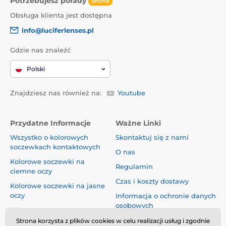
Potrzebujesz porady
offline
Obsługa klienta jest dostępna
info@luciferlenses.pl
Gdzie nas znaleźć
Polski
Znajdziesz nas również na:
Youtube
Przydatne Informacje
Ważne Linki
Wszystko o kolorowych
Skontaktuj się z nami
soczewkach kontaktowych
O nas
Kolorowe soczewki na
Regulamin
ciemne oczy
Czas i koszty dostawy
Kolorowe soczewki na jasne
oczy
Informacja o ochronie danych
osobowych
Blog
Reklamacje i Odstąpienie od
Strona korzysta z plików cookies w celu realizacji usług i zgodnie