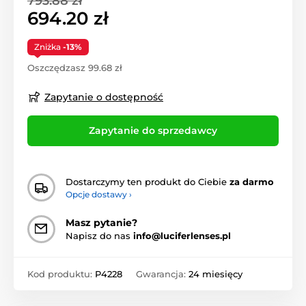
793.88 zł
694.20 zł
Zniżka
-13%
Oszczędzasz 99.68 zł
Zapytanie o dostępność
Zapytanie do sprzedawcy
Dostarczymy ten produkt do Ciebie
za darmo
Opcje dostawy ›
Masz pytanie?
Napisz do nas
info@luciferlenses.pl
Kod produktu:
P4228
Gwarancja:
24 miesięcy