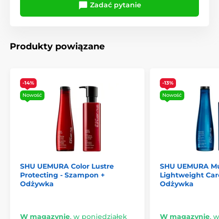
Zadać pytanie
Produkty powiązane
-14%
-13%
Nowość
Nowość
SHU UEMURA Color Lustre
SHU UEMURA Mu
Protecting - Szampon +
Lightweight Car
Odżywka
Odżywka
W magazynie
,
w poniedziałek
W magazynie
,
w