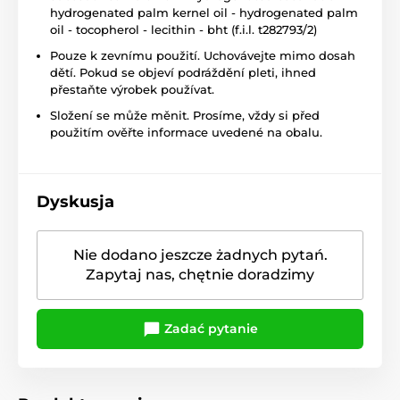
hydrogenated palm kernel oil - hydrogenated palm
oil - tocopherol - lecithin - bht (f.i.l. t282793/2)
Pouze k zevnímu použití. Uchovávejte mimo dosah
dětí. Pokud se objeví podráždění pleti, ihned
přestaňte výrobek používat.
Složení se může měnit. Prosíme, vždy si před
použitím ověřte informace uvedené na obalu.
Dyskusja
Nie dodano jeszcze żadnych pytań.
Zapytaj nas, chętnie doradzimy
Zadać pytanie