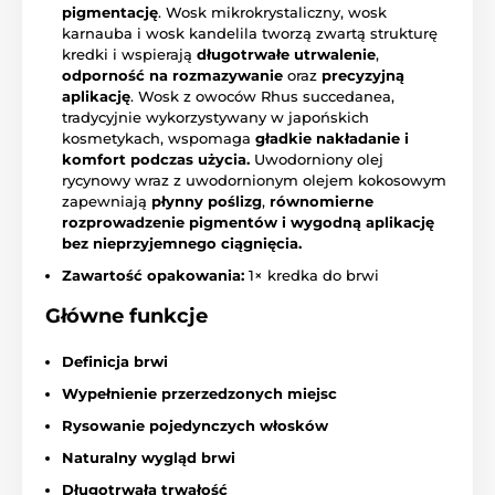
pigmentację
. Wosk mikrokrystaliczny, wosk
karnauba i wosk kandelila tworzą zwartą strukturę
kredki i wspierają
długotrwałe utrwalenie
,
odporność na rozmazywanie
oraz
precyzyjną
aplikację
. Wosk z owoców Rhus succedanea,
tradycyjnie wykorzystywany w japońskich
kosmetykach, wspomaga
gładkie nakładanie i
komfort podczas użycia.
Uwodorniony olej
rycynowy wraz z uwodornionym olejem kokosowym
zapewniają
płynny poślizg
,
równomierne
rozprowadzenie pigmentów i wygodną aplikację
bez nieprzyjemnego ciągnięcia.
Zawartość opakowania:
1× kredka do brwi
Główne funkcje
Definicja brwi
Wypełnienie przerzedzonych miejsc
Rysowanie pojedynczych włosków
Naturalny wygląd brwi
Długotrwała trwałość