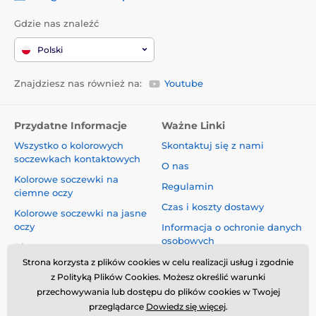
Gdzie nas znaleźć
Polski
Znajdziesz nas również na:
Youtube
Przydatne Informacje
Ważne Linki
Wszystko o kolorowych
Skontaktuj się z nami
soczewkach kontaktowych
O nas
Kolorowe soczewki na
Regulamin
ciemne oczy
Czas i koszty dostawy
Kolorowe soczewki na jasne
oczy
Informacja o ochronie danych
osobowych
Blog
Reklamacje i Odstąpienie od
Strona korzysta z plików cookies w celu realizacji usług i zgodnie
Umowy
z Polityką Plików Cookies. Możesz określić warunki
przechowywania lub dostępu do plików cookies w Twojej
Bezpieczeństwo i jakość bez
przeglądarce
Dowiedz się więcej
.
kompromisów