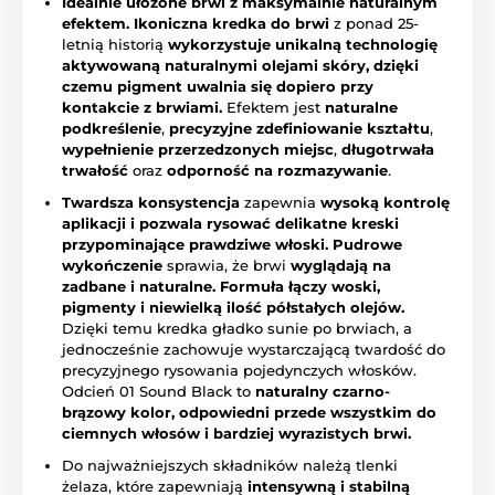
Idealnie ułożone brwi z maksymalnie naturalnym
efektem.
Ikoniczna kredka do brwi
z ponad 25-
letnią historią
wykorzystuje unikalną technologię
aktywowaną naturalnymi olejami skóry, dzięki
czemu pigment uwalnia się dopiero przy
kontakcie z brwiami.
Efektem jest
naturalne
podkreślenie
,
precyzyjne zdefiniowanie kształtu
,
wypełnienie przerzedzonych miejsc
,
długotrwała
trwałość
oraz
odporność na rozmazywanie
.
Twardsza konsystencja
zapewnia
wysoką kontrolę
aplikacji i pozwala rysować delikatne kreski
przypominające prawdziwe włoski.
Pudrowe
wykończenie
sprawia, że brwi
wyglądają na
zadbane i naturalne.
Formuła łączy woski,
pigmenty i niewielką ilość półstałych olejów.
Dzięki temu kredka gładko sunie po brwiach, a
jednocześnie zachowuje wystarczającą twardość do
precyzyjnego rysowania pojedynczych włosków.
Odcień 01 Sound Black to
naturalny czarno-
brązowy kolor, odpowiedni przede wszystkim do
ciemnych włosów i bardziej wyrazistych brwi.
Do najważniejszych składników należą tlenki
żelaza, które zapewniają
intensywną i stabilną