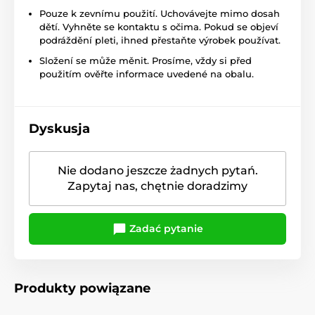
Pouze k zevnímu použití. Uchovávejte mimo dosah
dětí. Vyhněte se kontaktu s očima. Pokud se objeví
podráždění pleti, ihned přestaňte výrobek používat.
Složení se může měnit. Prosíme, vždy si před
použitím ověřte informace uvedené na obalu.
Dyskusja
Nie dodano jeszcze żadnych pytań.
Zapytaj nas, chętnie doradzimy
Zadać pytanie
Produkty powiązane