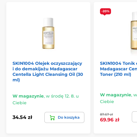
-20%
SKIN1004 Olejek oczyszczający
SKIN1004 Tonik 
i do demakijażu Madagascar
Madagascar Cen
Centella Light Cleansing Oil (30
Toner (210 ml)
ml)
W magazynie
,
w
W magazynie
,
w środę 12. 8. u
Ciebie
Ciebie
87.67 zł
34.54 zł
Do koszyka
69.96 zł