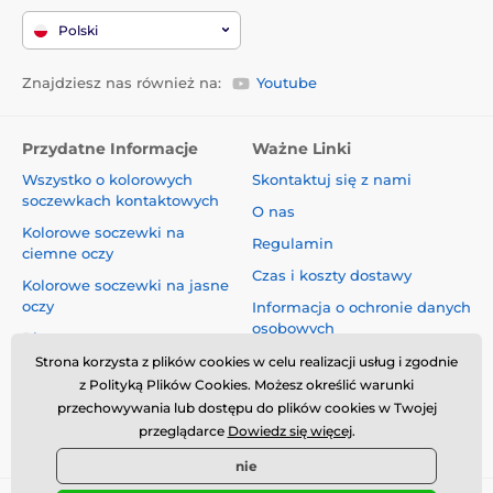
Polski
Znajdziesz nas również na:
Youtube
Przydatne Informacje
Ważne Linki
Wszystko o kolorowych
Skontaktuj się z nami
soczewkach kontaktowych
O nas
Kolorowe soczewki na
Regulamin
ciemne oczy
Czas i koszty dostawy
Kolorowe soczewki na jasne
oczy
Informacja o ochronie danych
osobowych
Blog
Reklamacje i Odstąpienie od
Strona korzysta z plików cookies w celu realizacji usług i zgodnie
Umowy
z Polityką Plików Cookies. Możesz określić warunki
przechowywania lub dostępu do plików cookies w Twojej
Bezpieczeństwo i jakość bez
przeglądarce
Dowiedz się więcej
.
kompromisów
nie