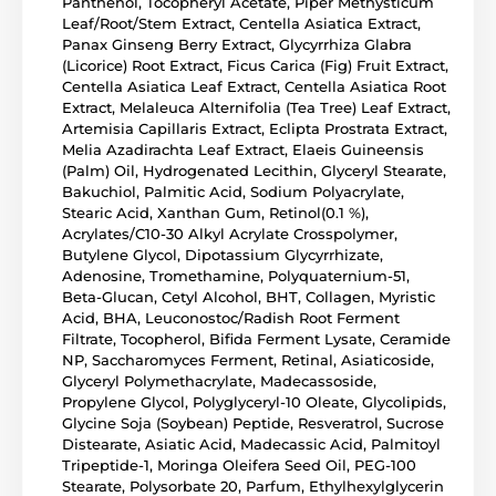
Panthenol, Tocopheryl Acetate, Piper Methysticum
Leaf/Root/Stem Extract, Centella Asiatica Extract,
Panax Ginseng Berry Extract, Glycyrrhiza Glabra
(Licorice) Root Extract, Ficus Carica (Fig) Fruit Extract,
Centella Asiatica Leaf Extract, Centella Asiatica Root
Extract, Melaleuca Alternifolia (Tea Tree) Leaf Extract,
Artemisia Capillaris Extract, Eclipta Prostrata Extract,
Melia Azadirachta Leaf Extract, Elaeis Guineensis
(Palm) Oil, Hydrogenated Lecithin, Glyceryl Stearate,
Bakuchiol, Palmitic Acid, Sodium Polyacrylate,
Stearic Acid, Xanthan Gum, Retinol(0.1 %),
Acrylates/C10-30 Alkyl Acrylate Crosspolymer,
Butylene Glycol, Dipotassium Glycyrrhizate,
Adenosine, Tromethamine, Polyquaternium-51,
Beta-Glucan, Cetyl Alcohol, BHT, Collagen, Myristic
Acid, BHA, Leuconostoc/Radish Root Ferment
Filtrate, Tocopherol, Bifida Ferment Lysate, Ceramide
NP, Saccharomyces Ferment, Retinal, Asiaticoside,
Glyceryl Polymethacrylate, Madecassoside,
Propylene Glycol, Polyglyceryl-10 Oleate, Glycolipids,
Glycine Soja (Soybean) Peptide, Resveratrol, Sucrose
Distearate, Asiatic Acid, Madecassic Acid, Palmitoyl
Tripeptide-1, Moringa Oleifera Seed Oil, PEG-100
Stearate, Polysorbate 20, Parfum, Ethylhexylglycerin