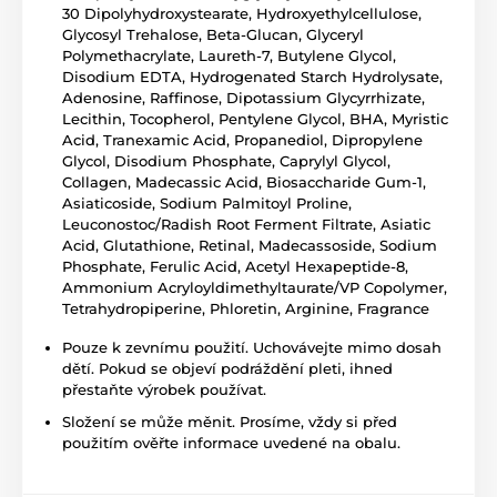
30 Dipolyhydroxystearate, Hydroxyethylcellulose,
Glycosyl Trehalose, Beta-Glucan, Glyceryl
Polymethacrylate, Laureth-7, Butylene Glycol,
Disodium EDTA, Hydrogenated Starch Hydrolysate,
Adenosine, Raffinose, Dipotassium Glycyrrhizate,
Lecithin, Tocopherol, Pentylene Glycol, BHA, Myristic
Acid, Tranexamic Acid, Propanediol, Dipropylene
Glycol, Disodium Phosphate, Caprylyl Glycol,
Collagen, Madecassic Acid, Biosaccharide Gum-1,
Asiaticoside, Sodium Palmitoyl Proline,
Leuconostoc/Radish Root Ferment Filtrate, Asiatic
Acid, Glutathione, Retinal, Madecassoside, Sodium
Phosphate, Ferulic Acid, Acetyl Hexapeptide-8,
Ammonium Acryloyldimethyltaurate/VP Copolymer,
Tetrahydropiperine, Phloretin, Arginine, Fragrance
Pouze k zevnímu použití. Uchovávejte mimo dosah
dětí. Pokud se objeví podráždění pleti, ihned
přestaňte výrobek používat.
Složení se může měnit. Prosíme, vždy si před
použitím ověřte informace uvedené na obalu.