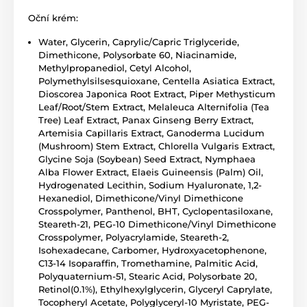
Oční krém:
Water, Glycerin, Caprylic/Capric Triglyceride,
Dimethicone, Polysorbate 60, Niacinamide,
Methylpropanediol, Cetyl Alcohol,
Polymethylsilsesquioxane, Centella Asiatica Extract,
Dioscorea Japonica Root Extract, Piper Methysticum
Leaf/Root/Stem Extract, Melaleuca Alternifolia (Tea
Tree) Leaf Extract, Panax Ginseng Berry Extract,
Artemisia Capillaris Extract, Ganoderma Lucidum
(Mushroom) Stem Extract, Chlorella Vulgaris Extract,
Glycine Soja (Soybean) Seed Extract, Nymphaea
Alba Flower Extract, Elaeis Guineensis (Palm) Oil,
Hydrogenated Lecithin, Sodium Hyaluronate, 1,2-
Hexanediol, Dimethicone/Vinyl Dimethicone
Crosspolymer, Panthenol, BHT, Cyclopentasiloxane,
Steareth-21, PEG-10 Dimethicone/Vinyl Dimethicone
Crosspolymer, Polyacrylamide, Steareth-2,
Isohexadecane, Carbomer, Hydroxyacetophenone,
C13-14 Isoparaffin, Tromethamine, Palmitic Acid,
Polyquaternium-51, Stearic Acid, Polysorbate 20,
Retinol(0.1%), Ethylhexylglycerin, Glyceryl Caprylate,
Tocopheryl Acetate, Polyglyceryl-10 Myristate, PEG-