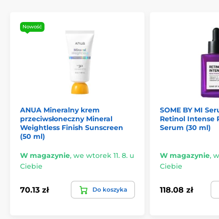
Nowość
ANUA Mineralny krem
SOME BY MI Ser
przeciwsłoneczny Mineral
Retinol Intense 
Weightless Finish Sunscreen
Serum (30 ml)
(50 ml)
W magazynie
,
we wtorek 11. 8. u
W magazynie
,
w
Ciebie
Ciebie
70.13 zł
118.08 zł
Do koszyka