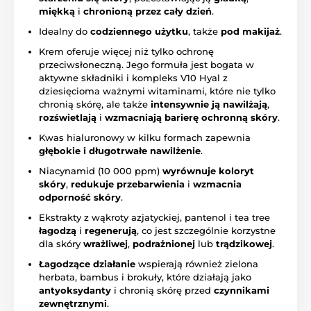
miękką
i
chronioną przez cały dzień
.
Idealny do
codziennego użytku
, także
pod makijaż
.
Krem oferuje więcej niż tylko ochronę
przeciwsłoneczną. Jego formuła jest bogata w
aktywne składniki i kompleks V10 Hyal z
dziesięcioma ważnymi witaminami, które nie tylko
chronią skórę, ale także
intensywnie ją nawilżają
,
rozświetlają
i
wzmacniają barierę ochronną skóry
.
Kwas hialuronowy w kilku formach zapewnia
głębokie i długotrwałe nawilżenie
.
Niacynamid (10 000 ppm)
wyrównuje koloryt
skóry
,
redukuje przebarwienia
i
wzmacnia
odporność skóry
.
Ekstrakty z wąkroty azjatyckiej, pantenol i tea tree
łagodzą
i
regenerują
, co jest szczególnie korzystne
dla skóry
wrażliwej
,
podrażnionej
lub
trądzikowej
.
Łagodzące działanie
wspierają również zielona
herbata, bambus i brokuły, które działają jako
antyoksydanty
i chronią skórę przed
czynnikami
zewnętrznymi
.