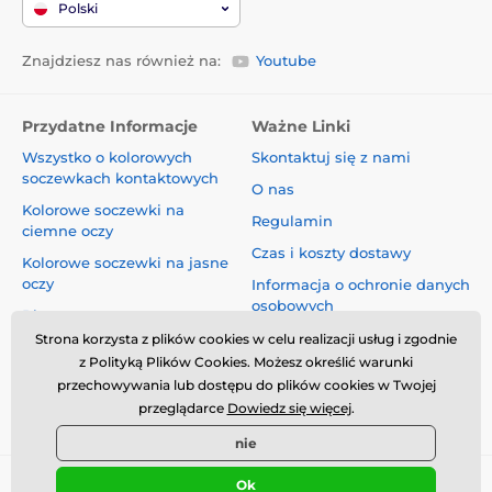
Polski
Znajdziesz nas również na:
Youtube
Przydatne Informacje
Ważne Linki
Wszystko o kolorowych
Skontaktuj się z nami
soczewkach kontaktowych
O nas
Kolorowe soczewki na
Regulamin
ciemne oczy
Czas i koszty dostawy
Kolorowe soczewki na jasne
oczy
Informacja o ochronie danych
osobowych
Blog
Reklamacje i Odstąpienie od
Strona korzysta z plików cookies w celu realizacji usług i zgodnie
Umowy
z Polityką Plików Cookies. Możesz określić warunki
przechowywania lub dostępu do plików cookies w Twojej
Bezpieczeństwo i jakość bez
przeglądarce
Dowiedz się więcej
.
kompromisów
nie
Ok
© 2026 www.luciferlenses.pl ⦁ Utworzono e-sklep
SIMPLIA.cz