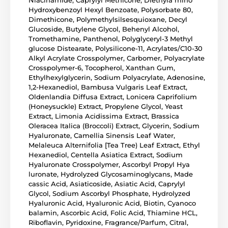
Niacinamide, Caprylyl Methicone, Diethyla mino
Hydroxybenzoyl Hexyl Benzoate, Polysorbate 80,
Dimethicone, Polymethylsilsesquioxane, Decyl
Glucoside, Butylene Glycol, Behenyl Alcohol,
Tromethamine, Panthenol, Polyglyceryl-3 Methyl
glucose Distearate, Polysilicone-11, Acrylates/C10-30
Alkyl Acrylate Crosspolymer, Carbomer, Polyacrylate
Crosspolymer-6, Tocopherol, Xanthan Gum,
Ethylhexylglycerin, Sodium Polyacrylate, Adenosine,
1,2-Hexanediol, Bambusa Vulgaris Leaf Extract,
Oldenlandia Diffusa Extract, Lonicera Caprifolium
(Honeysuckle) Extract, Propylene Glycol, Yeast
Extract, Limonia Acidissima Extract, Brassica
Oleracea Italica (Broccoli) Extract, Glycerin, Sodium
Hyaluronate, Camellia Sinensis Leaf Water,
Melaleuca Alternifolia [Tea Tree) Leaf Extract, Ethyl
Hexanediol, Centella Asiatica Extract, Sodium
Hyaluronate Crosspolymer, Ascorbyl Propyl Hya
luronate, Hydrolyzed Glycosaminoglycans, Made
cassic Acid, Asiaticoside, Asiatic Acid, Caprylyl
Glycol, Sodium Ascorbyl Phosphate, Hydrolyzed
Hyaluronic Acid, Hyaluronic Acid, Biotin, Cyanoco
balamin, Ascorbic Acid, Folic Acid, Thiamine HCL,
Riboflavin, Pyridoxine, Fragrance/Parfum, Citral,