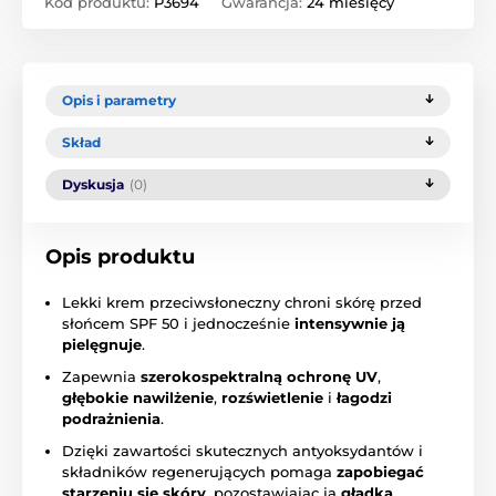
Kod produktu:
P3694
Gwarancja:
24 miesięcy
Opis i parametry
Skład
Dyskusja
(0)
Opis produktu
Lekki krem przeciwsłoneczny chroni skórę przed
słońcem SPF 50 i jednocześnie
intensywnie ją
pielęgnuje
.
Zapewnia
szerokospektralną ochronę UV
,
głębokie nawilżenie
,
rozświetlenie
i
łagodzi
podrażnienia
.
Dzięki zawartości skutecznych antyoksydantów i
składników regenerujących pomaga
zapobiegać
starzeniu się skóry
, pozostawiając ją
gładką
,