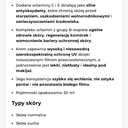
Dodane witaminy C i E działają jako
silne
antyoksydanty
, które chronią skórę przed
starzeniem
,
uszkodzeniami wolnorodnikowymi
i
zanieczyszczeniami środowiska
.
Kompleks witamin z grupy B wspiera
ogólne
zdrowie skóry
,
regenerację komórek
i
wzmocnienie bariery ochronnej skóry
.
Krem zapewnia
wysoką i niezawodną
szerokospektralną ochronę UV
dzięki
nowoczesnym filtrom przeciwsłonecznym, a
jednocześnie jest
lekki
,
nietłusty
i
idealny pod
makijaż
.
Jego konsystencja
szybko się wchłania
,
nie zatyka
porów
i
nie pozostawia białego filmu
.
Pojemność opakowania: 50 ml
Typy skóry
Skóra normalna
Skóra sucha