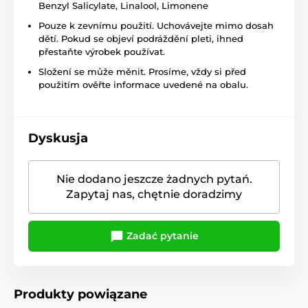
Benzyl Salicylate, Linalool, Limonene
Pouze k zevnímu použití. Uchovávejte mimo dosah
dětí. Pokud se objeví podráždění pleti, ihned
přestaňte výrobek používat.
Složení se může měnit. Prosíme, vždy si před
použitím ověřte informace uvedené na obalu.
Dyskusja
Nie dodano jeszcze żadnych pytań.
Zapytaj nas, chętnie doradzimy
Zadać pytanie
Produkty powiązane