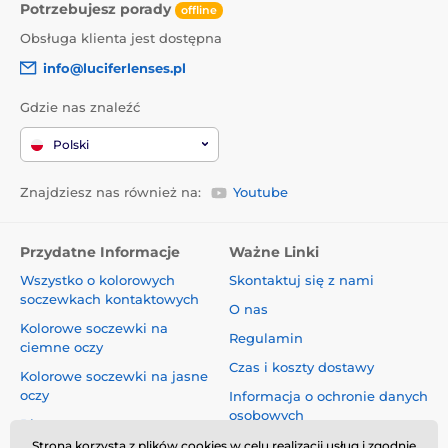
Potrzebujesz porady
offline
Obsługa klienta jest dostępna
info@luciferlenses.pl
Gdzie nas znaleźć
Polski
Znajdziesz nas również na:
Youtube
Przydatne Informacje
Ważne Linki
Wszystko o kolorowych
Skontaktuj się z nami
soczewkach kontaktowych
O nas
Kolorowe soczewki na
Regulamin
ciemne oczy
Czas i koszty dostawy
Kolorowe soczewki na jasne
oczy
Informacja o ochronie danych
osobowych
Blog
Reklamacje i Odstąpienie od
Strona korzysta z plików cookies w celu realizacji usług i zgodnie