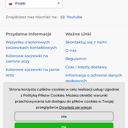
Polski
Znajdziesz nas również na:
Youtube
Przydatne Informacje
Ważne Linki
Wszystko o kolorowych
Skontaktuj się z nami
soczewkach kontaktowych
O nas
Kolorowe soczewki na
Regulamin
ciemne oczy
Czas i koszty dostawy
Kolorowe soczewki na jasne
oczy
Informacja o ochronie danych
osobowych
Blog
Reklamacje i Odstąpienie od
Strona korzysta z plików cookies w celu realizacji usług i zgodnie
Umowy
z Polityką Plików Cookies. Możesz określić warunki
przechowywania lub dostępu do plików cookies w Twojej
Bezpieczeństwo i jakość bez
przeglądarce
Dowiedz się więcej
.
kompromisów
nie
Ok
© 2026 www.luciferlenses.pl ⦁ Utworzono e-sklep
SIMPLIA.cz