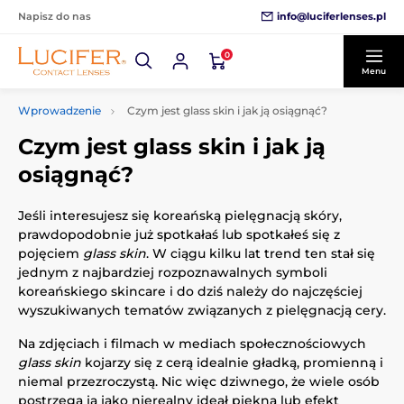
info@luciferlenses.pl
Napisz do nas
0
Menu
Wprowadzenie
Czym jest glass skin i jak ją osiągnąć?
Czym jest glass skin i jak ją
osiągnąć?
Jeśli interesujesz się koreańską pielęgnacją skóry,
prawdopodobnie już spotkałaś lub spotkałeś się z
pojęciem
glass skin
. W ciągu kilku lat trend ten stał się
jednym z najbardziej rozpoznawalnych symboli
koreańskiego skincare i do dziś należy do najczęściej
wyszukiwanych tematów związanych z pielęgnacją cery.
Na zdjęciach i filmach w mediach społecznościowych
glass skin
kojarzy się z cerą idealnie gładką, promienną i
niemal przezroczystą. Nic więc dziwnego, że wiele osób
postrzega ją jako nierealny ideał piękna lub efekt