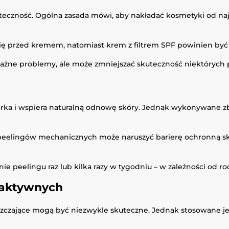
eczność. Ogólna zasada mówi, aby nakładać kosmetyki od najl
e się przed kremem, natomiast krem z filtrem SPF powinien by
żne problemy, ale może zmniejszać skuteczność niektórych p
a i wspiera naturalną odnowę skóry. Jednak wykonywane zby
eelingów mechanicznych może naruszyć barierę ochronną skór
 peelingu raz lub kilka razy w tygodniu – w zależności od ro
 aktywnych
złuszczające mogą być niezwykle skuteczne. Jednak stosowan