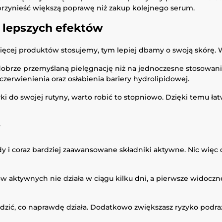
rzynieść większą poprawę niż zakup kolejnego serum.
 lepszych efektów
ięcej produktów stosujemy, tym lepiej dbamy o swoją skórę. W
 i dobrze przemyślaną pielęgnację niż na jednoczesne stosow
zerwienienia oraz osłabienia bariery hydrolipidowej.
do swojej rutyny, warto robić to stopniowo. Dzięki temu łatwi
w
 i coraz bardziej zaawansowane składniki aktywne. Nic więc 
w aktywnych nie działa w ciągu kilku dni, a pierwsze widoczne
erdzić, co naprawdę działa. Dodatkowo zwiększasz ryzyko podra