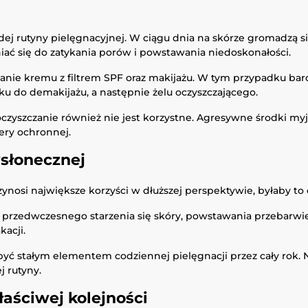
żdej rutyny pielęgnacyjnej. W ciągu dnia na skórze gromadzą s
niać się do zatykania porów i powstawania niedoskonałości.
anie kremu z filtrem SPF oraz makijażu. W tym przypadku 
ku do demakijażu, a następnie żelu oczyszczającego.
czyszczanie również nie jest korzystne. Agresywne środki my
iery ochronnej.
słonecznej
ynosi największe korzyści w dłuższej perspektywie, byłaby t
rzedwczesnego starzenia się skóry, powstawania przebarwień 
kacji.
być stałym elementem codziennej pielęgnacji przez cały rok. 
j rutyny.
aściwej kolejności