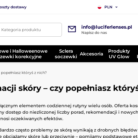
koszty dostawy
PLN
info@luciferlenses.pl
. Kategoria produktu
Napisz do nas
owe i Halloweenowe
Sclera
Produkty
Akcesoria
zewki korekcyjne
soczewki
UV Glow
 popełniasz któryś z nich?
acji skóry – czy popełniasz któryś
odłącznym elementem codziennej rutyny wielu osób. Oferta ko
dostęp do niezliczonej liczby porad, rekomendacji i nowych 
ynosi oczekiwanych efektów.
Bardzo często problemy ze skórą wynikają z drobnych błędó
obciążamy skórę lub przeciwnie – pomijamy podstawowe etap