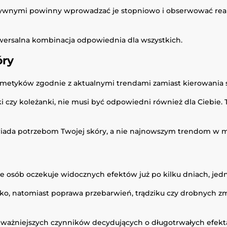
tywnymi powinny wprowadzać je stopniowo i obserwować rea
niwersalna kombinacja odpowiednia dla wszystkich.
óry
metyków zgodnie z aktualnymi trendami zamiast kierowania s
i czy koleżanki, nie musi być odpowiedni również dla Ciebie. T
powiada potrzebom Twojej skóry, a nie najnowszym trendom w 
le osób oczekuje widocznych efektów już po kilku dniach, j
o, natomiast poprawa przebarwień, trądziku czy drobnych z
ajważniejszych czynników decydujących o długotrwałych efekt