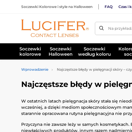
Soczewki Kolorowe i style na Halloween
FAQ
Czas i 
Na przykład
Soczewki
Soczewki
Soczewki
Kolor
kolorowe
Halloween
według koloru
soc
Wprowadzenie
Najczęstsze błędy w pielęgnacji skóry – czy
Najczęstsze błędy w pielęgn
W ostatnich latach pielęgnacja skóry stała się nie
wcześniej, a dzięki mediom społecznościowym mamy 
starannie opracowana rutyna pielęgnacyjna nie prz
Przyczyna nie zawsze leży w samych kosmetykach. 
niewłaściwych produktów, innym razem nadmiernie 