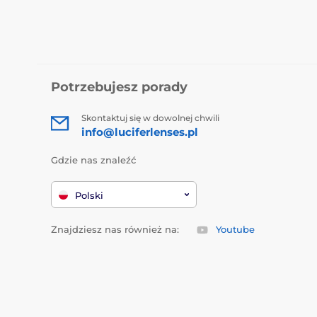
Potrzebujesz porady
Skontaktuj się w dowolnej chwili
info@luciferlenses.pl
Gdzie nas znaleźć
Polski
Znajdziesz nas również na:
Youtube