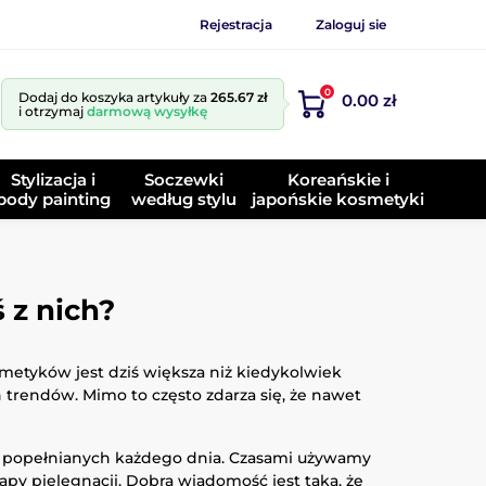
Rejestracja
Zaloguj sie
0
Dodaj do koszyka artykuły za
265.67 zł
0.00 zł
i otrzymaj
darmową wysyłkę
Stylizacja i
Soczewki
Koreańskie i
body painting
według stylu
japońskie kosmetyki
 z nich?
smetyków jest dziś większa niż kiedykolwiek
trendów. Mimo to często zdarza się, że nawet
w popełnianych każdego dnia. Czasami używamy
y pielęgnacji. Dobra wiadomość jest taka, że