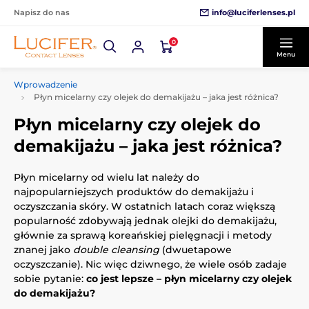
info@luciferlenses.pl
Napisz do nas
0
Menu
Wprowadzenie
Płyn micelarny czy olejek do demakijażu – jaka jest różnica?
Płyn micelarny czy olejek do
demakijażu – jaka jest różnica?
Płyn micelarny od wielu lat należy do
najpopularniejszych produktów do demakijażu i
oczyszczania skóry. W ostatnich latach coraz większą
popularność zdobywają jednak olejki do demakijażu,
głównie za sprawą koreańskiej pielęgnacji i metody
znanej jako
double cleansing
(dwuetapowe
oczyszczanie). Nic więc dziwnego, że wiele osób zadaje
sobie pytanie:
co jest lepsze – płyn micelarny czy olejek
do demakijażu?